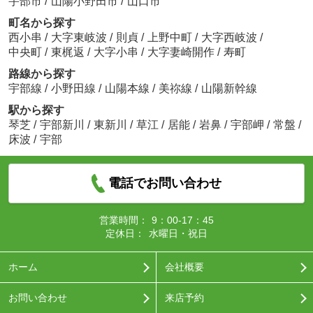
宇部市
/
山陽小野田市
/
山口市
町名から探す
西小串
/
大字東岐波
/
則貞
/
上野中町
/
大字西岐波
/
中央町
/
東梶返
/
大字小串
/
大字妻崎開作
/
寿町
路線から探す
宇部線
/
小野田線
/
山陽本線
/
美祢線
/
山陽新幹線
駅から探す
琴芝
/
宇部新川
/
東新川
/
草江
/
居能
/
岩鼻
/
宇部岬
/
常盤
/
床波
/
宇部
電話でお問い合わせ
営業時間：
9：00-17：45
定休日：
水曜日・祝日
ホーム
会社概要
お問い合わせ
来店予約