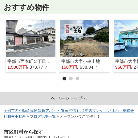
おすすめ物件
宇部市西本町２丁目の売地
宇部市大字小串土地
1,500万円
/ 373.77㎡
150万円
/ 538.84㎡
950万円
/ 2
ページトップへ
宇部市の不動産情報 賃貸アパ－ト 貸家 中古住宅 中古マンション 土地｜株式会
社和幸不動産
>
ブログ記事一覧
>
オープンハウス開催！！
市区町村から探す