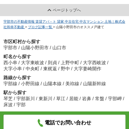
ページトップへ
宇部市の不動産情報 賃貸アパ－ト 貸家 中古住宅 中古マンション 土地｜株式会
社和幸不動産
>
ブログ記事一覧
>
山陽小野田市のオススメ戸建て
市区町村から探す
宇部市
/
山陽小野田市
/
山口市
町名から探す
西小串
/
大字東岐波
/
則貞
/
上野中町
/
大字西岐波
/
大字小串
/
中央町
/
東梶返
/
野中
/
大字妻崎開作
路線から探す
宇部線
/
小野田線
/
山陽本線
/
美祢線
/
山陽新幹線
駅から探す
琴芝
/
宇部新川
/
東新川
/
草江
/
居能
/
岩鼻
/
常盤
/
宇部岬
/
床波
/
宇部
電話でお問い合わせ