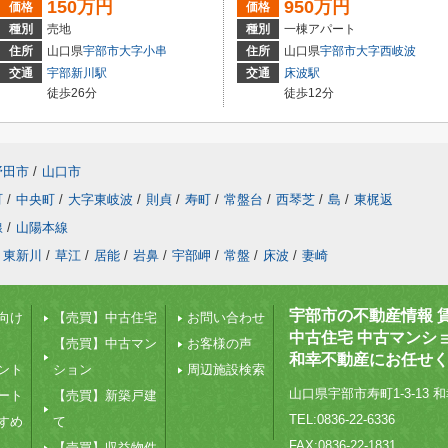
150万円
950万円
価格
価格
種別
売地
種別
一棟アパート
住所
山口県
宇部市
大字小串
住所
山口県
宇部市
大字西岐波
交通
宇部新川駅
交通
床波駅
徒歩26分
徒歩12分
野田市
/
山口市
町
/
中央町
/
大字東岐波
/
則貞
/
寿町
/
常盤台
/
西琴芝
/
島
/
東梶返
線
/
山陽本線
東新川
/
草江
/
居能
/
岩鼻
/
宇部岬
/
常盤
/
床波
/
妻崎
宇部市の不動産情報 
向け
【売買】中古住宅
お問い合わせ
中古住宅 中古マンシ
【売買】中古マン
お客様の声
和幸不動産にお任せ
ント
ション
周辺施設検索
山口県宇部市寿町1-3-13 和
ート
【売買】新築戸建
TEL:0836-22-6336
すめ
て
FAX:0836-22-1831
【売買】収益物件