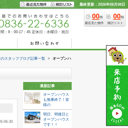
最終更新：2026年08月08日
00
00
件
件
最近見た物件
検討リスト
間：9：00-17：45
定休日：水曜日・祝日
産のスタッフブログ記事一覧
>
オープンハ
最新記事
オープンハウス
も無事終了！皆
様の
明日、明後日と
オープンハウス
26-06-30
です！！