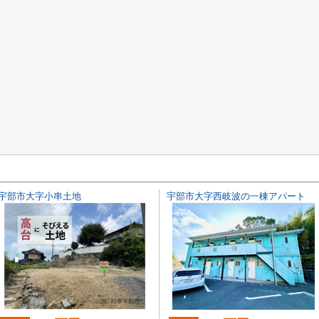
宇部市大字小串土地
宇部市大字西岐波の一棟アパート