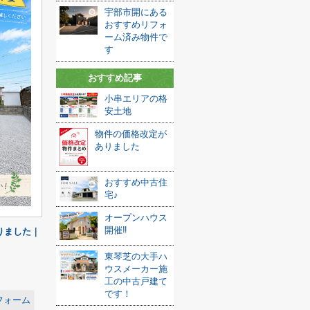
宇部市開にある
おすすめリフォ
ーム済み物件で
す
おすすめ記事
小串エリアの格
安土地
物件の価格改定が
ありました
おすすめ中古住
宅♪
オープンハウス
開催‼
りました｜
東琴芝の大手ハ
ウスメーカー施
工の中古戸建て
です！
フォーム