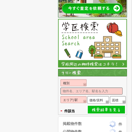
種別
エリア| 駅
価格/賃料
面積
-
件該当
掲載物件数
件
公開物件数