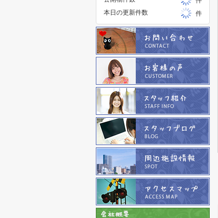
件
本日の更新件数
件