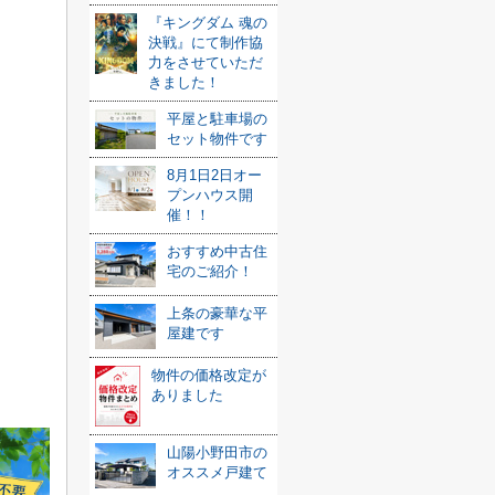
『キングダム 魂の
決戦』にて制作協
力をさせていただ
きました！
平屋と駐車場の
セット物件です
8月1日2日オー
プンハウス開
催！！
おすすめ中古住
宅のご紹介！
上条の豪華な平
屋建です
物件の価格改定が
ありました
山陽小野田市の
オススメ戸建て