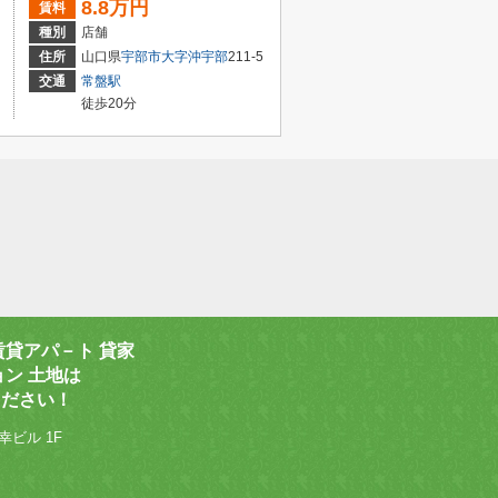
8.8万円
賃料
種別
店舗
住所
山口県
宇部市
大字沖宇部
211-5
交通
常盤駅
徒歩20分
賃貸アパ－ト 貸家
ョン 土地は
ください！
幸ビル 1F