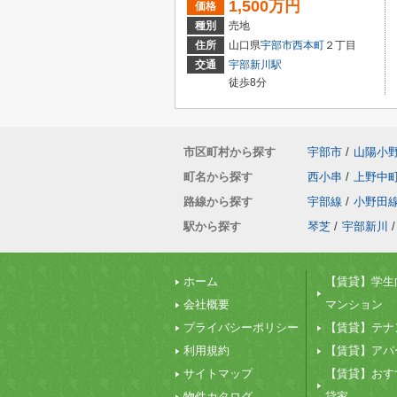
1,500万円
価格
種別
売地
住所
山口県
宇部市
西本町
２丁目
交通
宇部新川駅
徒歩8分
市区町村から探す
宇部市
/
山陽小
町名から探す
西小串
/
上野中
路線から探す
宇部線
/
小野田
駅から探す
琴芝
/
宇部新川
/
ホーム
【賃貸】学生
会社概要
マンション
プライバシーポリシー
【賃貸】テナ
利用規約
【賃貸】アパ
サイトマップ
【賃貸】おす
物件カタログ
貸家