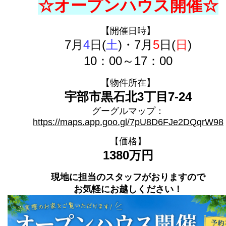
☆オープンハウス開催☆
【開催日時】
7月
4
日(
土
)・7月
5
日(
日
)
10：00～17：00
【物件所在】
宇部市黒石北3丁目7-24
グーグルマップ：
https://maps.app.goo.gl/7pU8D6FJe2DQqrW98
【価格】
1380万円
現地に担当のスタッフがおりますので
お気軽にお越しください！