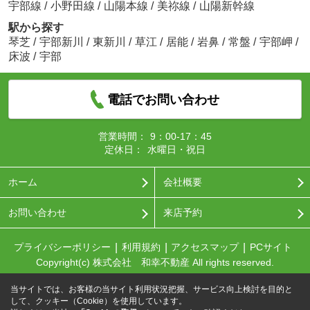
宇部線
/
小野田線
/
山陽本線
/
美祢線
/
山陽新幹線
駅から探す
琴芝
/
宇部新川
/
東新川
/
草江
/
居能
/
岩鼻
/
常盤
/
宇部岬
/
床波
/
宇部
電話でお問い合わせ
営業時間：
9：00-17：45
定休日：
水曜日・祝日
ホーム
会社概要
お問い合わせ
来店予約
プライバシーポリシー
利用規約
アクセスマップ
PCサイト
Copyright(c) 株式会社 和幸不動産 All rights reserved.
当サイトでは、お客様の当サイト利用状況把握、サービス向上検討を目的と
して、クッキー（Cookie）を使用しています。