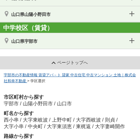
山口県山陽小野田市
中学校区（賃貸）
山口県宇部市
ページトップへ
宇部市の不動産情報 賃貸アパ－ト 貸家 中古住宅 中古マンション 土地｜株式会
社和幸不動産
>
学区選択
市区町村から探す
宇部市
/
山陽小野田市
/
山口市
町名から探す
西小串
/
大字東岐波
/
上野中町
/
大字西岐波
/
則貞
/
大字小串
/
中央町
/
大字東須恵
/
東梶返
/
大字妻崎開作
路線から探す