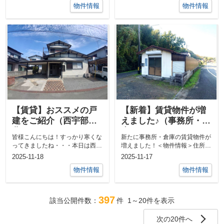
物件情報
物件情報
【賃貸】おススメの戸
【新着】賃貸物件が増
建をご紹介（西宇部
えました♪（事務所・倉
北）
庫）
皆様こんにちは！すっかり寒くな
新たに事務所・倉庫の賃貸物件が
ってきましたね・・・本日は西宇
増えました！＜物件情報＞住所：
部北にございます戸建の賃貸物件
山口県宇部市大字中山772-3賃
2025-11-18
2025-11-17
をご紹介し...
料：55...
物件情報
物件情報
397
該当公開件数：
件
1～20
件を表示
次の20件へ