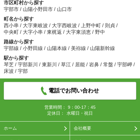
市区町村から探す
宇部市
/
山陽小野田市
/
山口市
町名から探す
西小串
/
大字東岐波
/
大字西岐波
/
上野中町
/
則貞
/
中央町
/
大字小串
/
東梶返
/
大字東須恵
/
野中
路線から探す
宇部線
/
小野田線
/
山陽本線
/
美祢線
/
山陽新幹線
駅から探す
琴芝
/
宇部新川
/
東新川
/
草江
/
居能
/
岩鼻
/
常盤
/
宇部岬
/
床波
/
宇部
電話でお問い合わせ
営業時間：
9：00-17：45
定休日：
水曜日・祝日
ホーム
会社概要