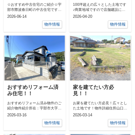
☆おすすめ中古住宅のご紹介☆宇
100坪超えの広々とした土地です
部市際波春日町の中古住宅です♪
♪商業地域ですので店舗建設に
開放的な敷地、車庫もございま
も！前面道路も6ｍ以上なので車
2026-06-14
2026-04-20
す！角地のた...
の出し入れ...
物件情報
物件情報
おすすめリフォーム済
家を建てたい方必
み住宅！！
見！！
おすすめリフォーム済み物件のご
お家を建てたい方必見！広々とし
紹介物件紹介所在：宇部市大字西
た土地です！物件詳細住所山口県
岐波価格：1299万円間取：4LDK
宇部市中村３丁目土地面積161.24
2026-03-16
2026-03-14
土地...
坪建...
物件情報
物件情報