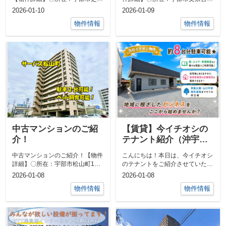
町11-45サーパス宇部芝中Ⅰ 1
丁目〇間取：4DK〇築年月：
2026-01-10
2026-01-09
階角部...
1977年3...
物件情報
物件情報
中古マンションのご紹
【賃貸】今イチオシの
介！
テナント紹介（沖宇
部）
中古マンションのご紹介！【物件
こんにちは！本日は、今イチオシ
詳細】〇所在：宇部市松山町1丁
のテナントをご紹介させていただ
目 サーパス松山5階〇価格：
きます(^^)/＜物件情報＞物件名：
2026-01-08
2026-01-08
1500万円...
沖宇...
物件情報
物件情報