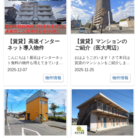
【賃貸】高速インター
【賃貸】マンションの
ネット導入物件
ご紹介（医大周辺）
こんにちは！最近はインターネッ
おはようございます！さて本日は
ト無料の物件も増えてきていま
賃貸のマンションをご紹介しま
す。リモートワークをされる方も
す。例年、山口大学附属病院付近
2025-12-07
2025-11-25
いらっしゃる...
のマンション...
物件情報
物件情報