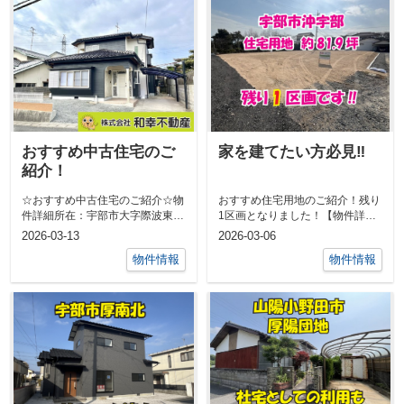
おすすめ中古住宅のご
家を建てたい方必見‼
紹介！
☆おすすめ中古住宅のご紹介☆物
おすすめ住宅用地のご紹介！残り
件詳細所在：宇部市大字際波東際
1区画となりました！【物件詳
波台8-3-5価格：1280万円間取：
細】〇所在：宇部市大字沖宇部
2026-03-13
2026-03-06
3...
211番12〇...
物件情報
物件情報