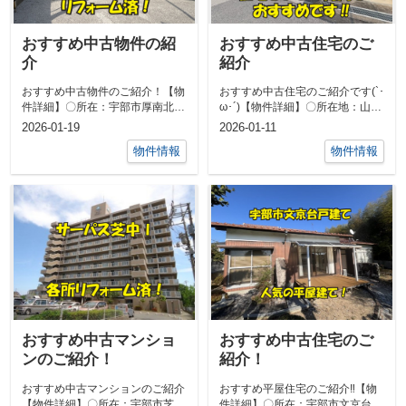
おすすめ中古物件の紹
おすすめ中古住宅のご
介
紹介
おすすめ中古物件のご紹介！【物
おすすめ中古住宅のご紹介です(`･
件詳細】〇所在：宇部市厚南北１
ω･´)【物件詳細】〇所在地：山陽
丁目〇間取：3LDK〇価格：1498
小野田市厚陽団地〇間取：6DK
2026-01-19
2026-01-11
万円...
〇...
物件情報
物件情報
おすすめ中古マンショ
おすすめ中古住宅のご
ンのご紹介！
紹介！
おすすめ中古マンションのご紹介
おすすめ平屋住宅のご紹介‼【物
【物件詳細】〇所在：宇部市芝中
件詳細】〇所在：宇部市文京台3