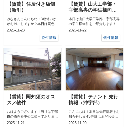
【賃貸】住居付き店舗
【賃貸】山大工学部・
（新町）
宇部高専の学生様向け
物件
みなさんこんにちわ！3連休いか
本日は山口大学工学部・宇部高専
がお過ごしですか？本日は黄色が
の学生様物件をご紹介します！既
目印の店舗をご紹介させていただ
にご予約されている学生様も多い
2025-11-23
2025-11-22
きます♪＜...
ですが、ま...
物件情報
物件情報
【賃貸】阿知須のオス
【賃貸】テナント 先行
スメ物件
情報（沖宇部）
おはようございます！当社は宇部
こんにちは！本日は先行情報をお
市の物件を中心に扱っております
知らせします♪詳細はまだお伝え
が、山陽小野田市や阿知須の物件
できませんが、沖宇部のテナント
2025-11-21
2025-11-20
もご紹介で...
でございま...