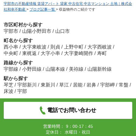
宇部市の不動産情報 賃貸アパ－ト 貸家 中古住宅 中古マンション 土地｜株式会
社和幸不動産
>
ブログ記事一覧
>
収益物件のご紹介です
市区町村から探す
宇部市
/
山陽小野田市
/
山口市
町名から探す
西小串
/
大字東岐波
/
則貞
/
上野中町
/
大字西岐波
/
中央町
/
東梶返
/
大字小串
/
大字妻崎開作
/
寿町
路線から探す
宇部線
/
小野田線
/
山陽本線
/
美祢線
/
山陽新幹線
駅から探す
琴芝
/
宇部新川
/
東新川
/
草江
/
居能
/
岩鼻
/
宇部岬
/
常盤
/
床波
/
宇部
電話でお問い合わせ
営業時間：
9：00-17：45
定休日：
水曜日・祝日