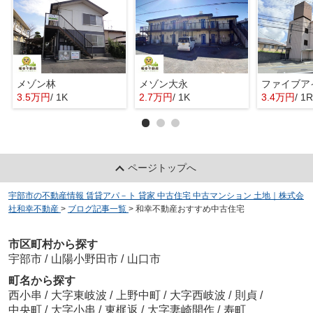
メゾン林
メゾン大永
ファイブア
3.5万円
/ 1K
2.7万円
/ 1K
3.4万円
/ 1R
ページトップへ
宇部市の不動産情報 賃貸アパ－ト 貸家 中古住宅 中古マンション 土地｜株式会
社和幸不動産
>
ブログ記事一覧
>
和幸不動産おすすめ中古住宅
市区町村から探す
宇部市
/
山陽小野田市
/
山口市
町名から探す
西小串
/
大字東岐波
/
上野中町
/
大字西岐波
/
則貞
/
中央町
/
大字小串
/
東梶返
/
大字妻崎開作
/
寿町