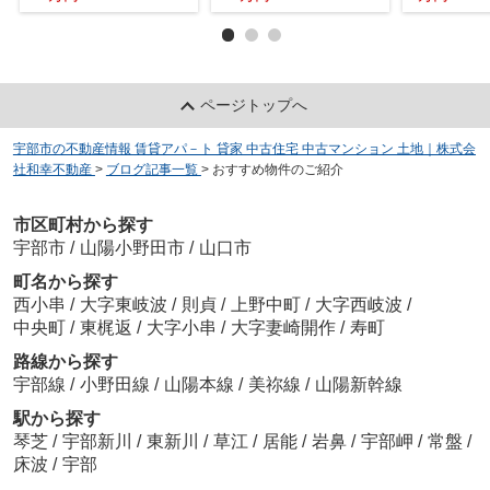
ページトップへ
宇部市の不動産情報 賃貸アパ－ト 貸家 中古住宅 中古マンション 土地｜株式会
社和幸不動産
>
ブログ記事一覧
>
おすすめ物件のご紹介
市区町村から探す
宇部市
/
山陽小野田市
/
山口市
町名から探す
西小串
/
大字東岐波
/
則貞
/
上野中町
/
大字西岐波
/
中央町
/
東梶返
/
大字小串
/
大字妻崎開作
/
寿町
路線から探す
宇部線
/
小野田線
/
山陽本線
/
美祢線
/
山陽新幹線
駅から探す
琴芝
/
宇部新川
/
東新川
/
草江
/
居能
/
岩鼻
/
宇部岬
/
常盤
/
床波
/
宇部