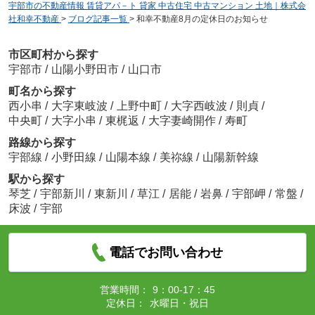
宇部市の不動産情報 賃貸アパ－ト 貸家 中古住宅 中古マンション 土地｜株式会
社和幸不動産
>
ブログ記事一覧
>
和幸不動産8月の定休日のお知らせ
市区町村から探す
宇部市
/
山陽小野田市
/
山口市
町名から探す
西小串
/
大字東岐波
/
上野中町
/
大字西岐波
/
則貞
/
中央町
/
大字小串
/
東梶返
/
大字妻崎開作
/
寿町
路線から探す
宇部線
/
小野田線
/
山陽本線
/
美祢線
/
山陽新幹線
駅から探す
琴芝
/
宇部新川
/
東新川
/
草江
/
居能
/
岩鼻
/
宇部岬
/
常盤
/
床波
/
宇部
電話でお問い合わせ
営業時間：
9：00-17：45
定休日：
水曜日・祝日