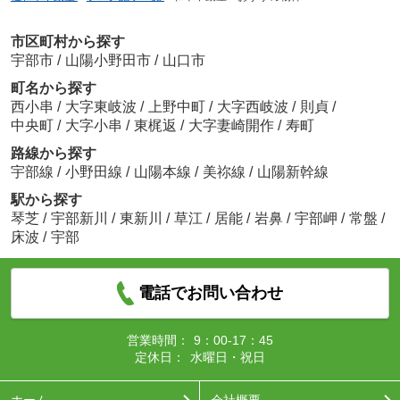
市区町村から探す
宇部市
/
山陽小野田市
/
山口市
町名から探す
西小串
/
大字東岐波
/
上野中町
/
大字西岐波
/
則貞
/
中央町
/
大字小串
/
東梶返
/
大字妻崎開作
/
寿町
路線から探す
宇部線
/
小野田線
/
山陽本線
/
美祢線
/
山陽新幹線
駅から探す
琴芝
/
宇部新川
/
東新川
/
草江
/
居能
/
岩鼻
/
宇部岬
/
常盤
/
床波
/
宇部
電話でお問い合わせ
営業時間：
9：00-17：45
定休日：
水曜日・祝日
ホーム
会社概要