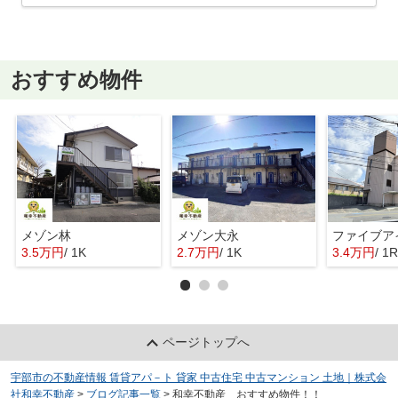
おすすめ物件
メゾン林
メゾン大永
ファイブア
3.5万円
/ 1K
2.7万円
/ 1K
3.4万円
/ 1R
ページトップへ
宇部市の不動産情報 賃貸アパ－ト 貸家 中古住宅 中古マンション 土地｜株式会
社和幸不動産
>
ブログ記事一覧
>
和幸不動産 おすすめ物件！！