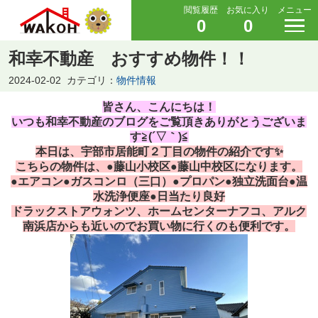
閲覧履歴
お気に入り
メニュー
0
0
和幸不動産 おすすめ物件！！
2024-02-02
カテゴリ：
物件情報
皆さん、こんにちは！
いつも和幸不動産のブログをご覧頂きありがとうございま
す≧(´▽｀)≦
本日は、宇部市居能町２丁目の物件の紹介です✨
こちらの物件は、●藤山小校区●藤山中校区になります。
●エアコン●ガスコンロ（三口）●プロパン●独立洗面台●温
水洗浄便座●日当たり良好
ドラックストアウォンツ、ホームセンターナフコ、アルク
南浜店からも近いのでお買い物に行くのも便利です。