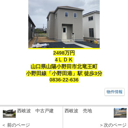
2498万円
4ＬＤＫ
山口県山陽小野田市北竜王町
小野田線「小野田港」駅 徒歩3分
0836-22-636
物件情報
西岐波 中古戸建
西岐波 売地
＜ 前のページ
＞次のページ