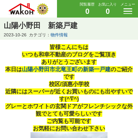
閲覧履歴
お気に入り
メニュー
0
0
山陽小野田 新築戸建
2023-10-26
カテゴリ：
物件情報
皆様こんにちは
いつも和幸不動産のブログをご覧頂き
ありがとうございます
本日は
山陽小野田市北竜王町の新築一戸建
のご紹介
です
校区/須惠小学校
近隣にはスーパーが近くお買いものにも出やすいで
す(^∇^)
グレーとホワイトの玄関ドアがフレンチシックな外
観でとても可愛らしいです
ご内覧も可能です
お気軽にお問い合わせ下さい