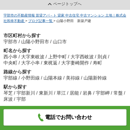
ページトップへ
宇部市の不動産情報 賃貸アパ－ト 貸家 中古住宅 中古マンション 土地｜株式会
社和幸不動産
>
ブログ記事一覧
>
山陽小野田 新築戸建
市区町村から探す
宇部市
/
山陽小野田市
/
山口市
町名から探す
西小串
/
大字東岐波
/
上野中町
/
大字西岐波
/
則貞
/
中央町
/
大字小串
/
東梶返
/
大字妻崎開作
/
寿町
路線から探す
宇部線
/
小野田線
/
山陽本線
/
美祢線
/
山陽新幹線
駅から探す
琴芝
/
宇部新川
/
東新川
/
草江
/
居能
/
岩鼻
/
宇部岬
/
常盤
/
床波
/
宇部
電話でお問い合わせ