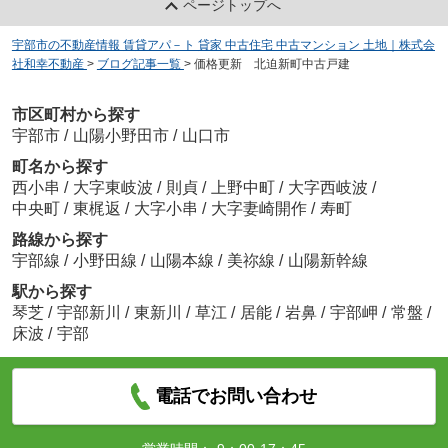
ページトップへ
宇部市の不動産情報 賃貸アパ－ト 貸家 中古住宅 中古マンション 土地｜株式会
社和幸不動産
>
ブログ記事一覧
>
価格更新 北迫新町中古戸建
市区町村から探す
宇部市
/
山陽小野田市
/
山口市
町名から探す
西小串
/
大字東岐波
/
則貞
/
上野中町
/
大字西岐波
/
中央町
/
東梶返
/
大字小串
/
大字妻崎開作
/
寿町
路線から探す
宇部線
/
小野田線
/
山陽本線
/
美祢線
/
山陽新幹線
駅から探す
琴芝
/
宇部新川
/
東新川
/
草江
/
居能
/
岩鼻
/
宇部岬
/
常盤
/
床波
/
宇部
電話でお問い合わせ