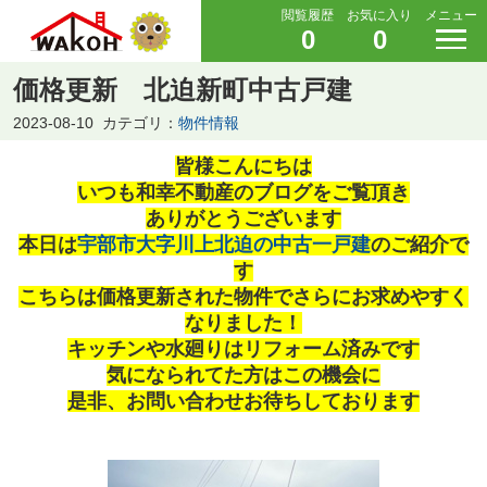
閲覧履歴
お気に入り
メニュー
0
0
価格更新 北迫新町中古戸建
2023-08-10
カテゴリ：
物件情報
皆様こんにちは
いつも和幸不動産のブログをご覧頂き
ありがとうございます
本日は
宇部市大字川上北迫の中古一戸建
のご紹介で
す
こちらは価格更新された物件でさらにお求めやすく
なりました！
キッチンや水廻りはリフォーム済みです
気になられてた方はこの機会に
是非、お問い合わせお待ちしております