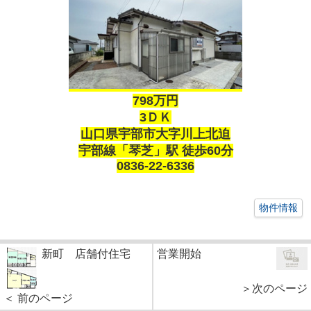
798万円
3ＤＫ
山口県宇部市大字川上北迫
宇部線「琴芝」駅 徒歩60分
0836-22-6336
物件情報
新町 店舗付住宅
営業開始
＞次のページ
＜ 前のページ