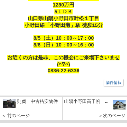
1280万円
5ＬＤＫ
山口県山陽小野田市叶松１丁目
小野田線「小野田港」駅 徒歩15分
8/5（土）10：00～17：00
8/6（日）10：00～16：00
お近くの方は是非、この機会にご来場下さいませ
(^∇^)
0836-22-6336
物件情報
則貞 中古格安物件
山陽小野田高千帆 ...
＜ 前のページ
＞次のページ