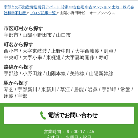
宇部市の不動産情報 賃貸アパ－ト 貸家 中古住宅 中古マンション 土地｜株式会
社和幸不動産
>
ブログ記事一覧
>
山陽小野田叶松 オープンハウス
市区町村から探す
宇部市
/
山陽小野田市
/
山口市
町名から探す
西小串
/
大字東岐波
/
上野中町
/
大字西岐波
/
則貞
/
中央町
/
大字小串
/
東梶返
/
大字妻崎開作
/
寿町
路線から探す
宇部線
/
小野田線
/
山陽本線
/
美祢線
/
山陽新幹線
駅から探す
琴芝
/
宇部新川
/
東新川
/
草江
/
居能
/
岩鼻
/
宇部岬
/
常盤
/
床波
/
宇部
電話でお問い合わせ
営業時間：
9：00-17：45
定休日：
水曜日・祝日