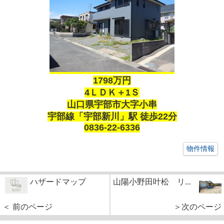
1798万円
4ＬＤＫ＋1Ｓ
山口県宇部市大字小串
宇部線「宇部新川」駅 徒歩22分
0836-22-6336
物件情報
ハザードマップ
山陽小野田叶松 リ...
＜ 前のページ
＞次のページ