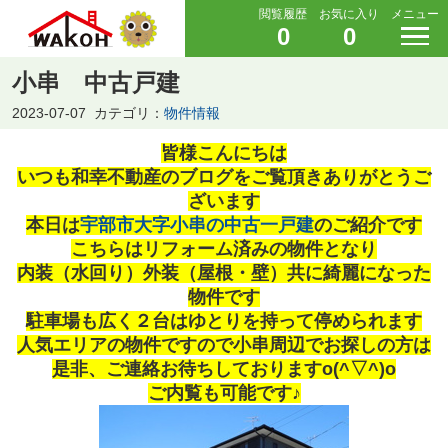
閲覧履歴
お気に入り
メニュー
0
0
小串 中古戸建
2023-07-07
カテゴリ：
物件情報
皆様こんにちは
いつも和幸不動産のブログをご覧頂きありがとうご
ざいます
本日は
宇部市大字小串の中古一戸建
のご紹介です
こちらはリフォーム済みの物件となり
内装（水回り）外装（屋根・壁）共に綺麗になった
物件です
駐車場も広く２台はゆとりを持って停められます
人気エリアの物件ですので小串周辺でお探しの方は
是非、ご連絡お待ちしておりますo(^▽^)o
ご内覧も可能です♪