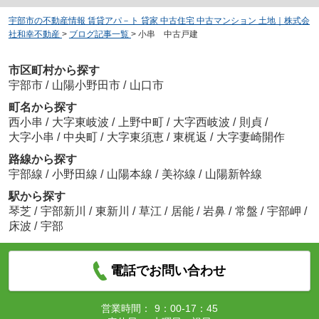
宇部市の不動産情報 賃貸アパ－ト 貸家 中古住宅 中古マンション 土地｜株式会
社和幸不動産
>
ブログ記事一覧
>
小串 中古戸建
市区町村から探す
宇部市
/
山陽小野田市
/
山口市
町名から探す
西小串
/
大字東岐波
/
上野中町
/
大字西岐波
/
則貞
/
大字小串
/
中央町
/
大字東須恵
/
東梶返
/
大字妻崎開作
路線から探す
宇部線
/
小野田線
/
山陽本線
/
美祢線
/
山陽新幹線
駅から探す
琴芝
/
宇部新川
/
東新川
/
草江
/
居能
/
岩鼻
/
常盤
/
宇部岬
/
床波
/
宇部
電話でお問い合わせ
営業時間：
9：00-17：45