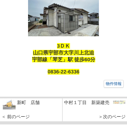
3ＤＫ
山口県宇部市大字川上北迫
宇部線「琴芝」駅 徒歩60分
0836-22-6336
物件情報
新町 店舗
中村１丁目 新築建売
＜ 前のページ
＞次のページ