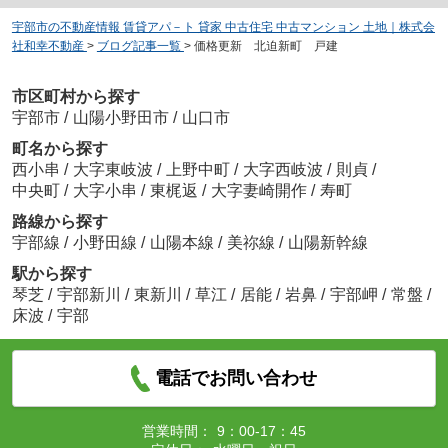
宇部市の不動産情報 賃貸アパ－ト 貸家 中古住宅 中古マンション 土地｜株式会
社和幸不動産
>
ブログ記事一覧
>
価格更新 北迫新町 戸建
市区町村から探す
宇部市
/
山陽小野田市
/
山口市
町名から探す
西小串
/
大字東岐波
/
上野中町
/
大字西岐波
/
則貞
/
中央町
/
大字小串
/
東梶返
/
大字妻崎開作
/
寿町
路線から探す
宇部線
/
小野田線
/
山陽本線
/
美祢線
/
山陽新幹線
駅から探す
琴芝
/
宇部新川
/
東新川
/
草江
/
居能
/
岩鼻
/
宇部岬
/
常盤
/
床波
/
宇部
電話でお問い合わせ
営業時間：
9：00-17：45