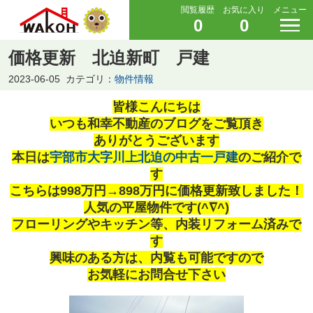
閲覧履歴
お気に入り
メニュー
0
0
価格更新 北迫新町 戸建
2023-06-05
カテゴリ：
物件情報
皆様こんにちは
いつも和幸不動産のブログをご覧頂き
ありがとうございます
本日は
宇部市大字川上北迫の中古一戸建
のご紹介で
す
こちらは998万円→898万円に価格更新致しました！
人気の平屋物件です(^∇^)
フローリングやキッチン等、内装リフォーム済みで
す
興味のある方は、内覧も可能ですので
お気軽にお問合せ下さい