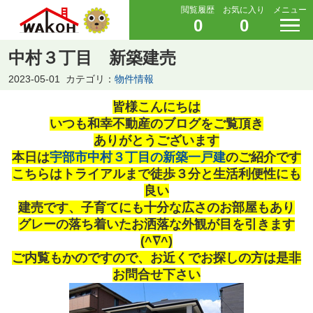
閲覧履歴
お気に入り
メニュー
0
0
中村３丁目 新築建売
2023-05-01
カテゴリ：
物件情報
皆様こんにちは
いつも和幸不動産のブログをご覧頂き
ありがとうございます
本日は
宇部市中村３丁目の新築一戸建
のご紹介です
こちらはトライアルまで徒歩３分と生活利便性にも
良い
建売です、子育てにも十分な広さのお部屋もあり
グレーの落ち着いたお洒落な外観が目を引きます
(^∇^)
ご内覧もかのですので、お近くでお探しの方は是非
お問合せ下さい