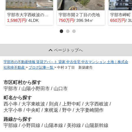
宇部市大字西岐波の中古一戸建
宇部市開２丁目の売地
1,598万円
/ 4LDK
750万円
/ 396.94㎡
650万円
/ 3
ページトップへ
宇部市の不動産情報 賃貸アパ－ト 貸家 中古住宅 中古マンション 土地｜株式会
社和幸不動産
>
ブログ記事一覧
>
中村３丁目 新築建売
市区町村から探す
宇部市
/
山陽小野田市
/
山口市
町名から探す
西小串
/
大字東岐波
/
則貞
/
上野中町
/
大字西岐波
/
大字小串
/
中央町
/
東梶返
/
野中
/
大字妻崎開作
路線から探す
宇部線
/
小野田線
/
山陽本線
/
美祢線
/
山陽新幹線