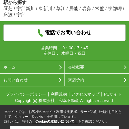
駅から探す
琴芝
/
宇部新川
/
東新川
/
草江
/
居能
/
岩鼻
/
常盤
/
宇部岬
/
床波
/
宇部
電話でお問い合わせ
営業時間：
9：00-17：45
定休日：
水曜日・祝日
ホーム
会社概要
お問い合わせ
来店予約
プライバシーポリシー
利用規約
アクセスマップ
PCサイト
Copyright(c) 株式会社 和幸不動産 All rights reserved.
当サイトでは、お客様の当サイト利用状況把握、サービス向上検討を目的と
して、クッキー（Cookie）を使用しています。
詳しくは、当社の
「Cookieの取扱いについて」
をご確認ください。