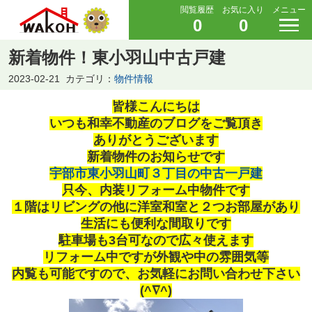
閲覧履歴
お気に入り
メニュー
0
0
新着物件！東小羽山中古戸建
2023-02-21
カテゴリ：
物件情報
皆様こんにちは
いつも和幸不動産のブログをご覧頂き
ありがとうございます
新着物件のお知らせです
宇部市東小羽山町３丁目の中古一戸建
只今、内装リフォーム中物件です
１階はリビングの他に洋室和室と２つお部屋があり
生活にも便利な間取りです
駐車場も3台可なので広々使えます
リフォーム中ですが外観や中の雰囲気等
内覧も可能ですので、お気軽にお問い合わせ下さい
(^∇^)