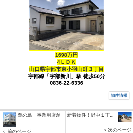
1698万円
4ＬＤＫ
山口県宇部市東小羽山町３丁目
宇部線「宇部新川」駅 徒歩50分
0836-22-6336
物件情報
鵜の島 事業用店舗
新着物件！野中１丁...
＞次のページ
＜ 前のページ