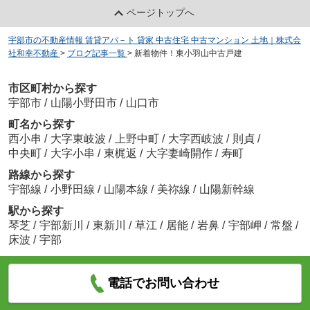
ページトップへ
宇部市の不動産情報 賃貸アパ－ト 貸家 中古住宅 中古マンション 土地｜株式会
社和幸不動産
>
ブログ記事一覧
>
新着物件！東小羽山中古戸建
市区町村から探す
宇部市
/
山陽小野田市
/
山口市
町名から探す
西小串
/
大字東岐波
/
上野中町
/
大字西岐波
/
則貞
/
中央町
/
大字小串
/
東梶返
/
大字妻崎開作
/
寿町
路線から探す
宇部線
/
小野田線
/
山陽本線
/
美祢線
/
山陽新幹線
駅から探す
琴芝
/
宇部新川
/
東新川
/
草江
/
居能
/
岩鼻
/
宇部岬
/
常盤
/
床波
/
宇部
電話でお問い合わせ