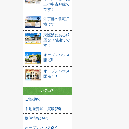
工の中古戸建て
です！
沖宇部の住宅用
地です♪
東際波にある綺
麗な２階建てで
す！
オープンハウス
開催‼
オープンハウス
開催！！
カテゴリ
ご挨拶(9)
不動産売却 買取(28)
物件情報(397)
オープンハウス(37)