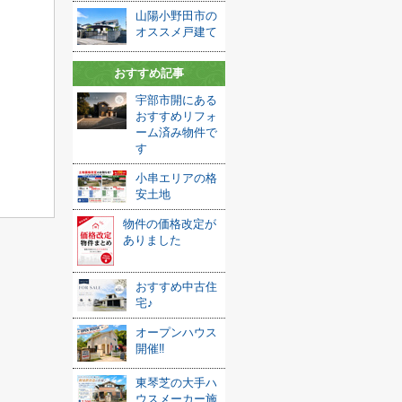
山陽小野田市の
オススメ戸建て
おすすめ記事
宇部市開にある
おすすめリフォ
ーム済み物件で
す
小串エリアの格
安土地
物件の価格改定が
ありました
おすすめ中古住
宅♪
オープンハウス
開催‼
東琴芝の大手ハ
ウスメーカー施