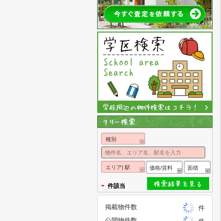
種別
エリア| 駅
価格/賃料
面積
-
件該当
掲載物件数
件
公開物件数