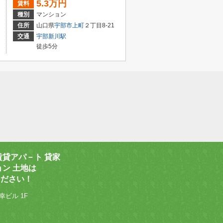
5.3万円
賃料
種別
マンション
住所
山口県
宇部市
上町
２丁目8-21
交通
宇部新川駅
徒歩5分
賃貸アパ－ト 貸家
ョン 土地は
ください！
幸ビル 1F