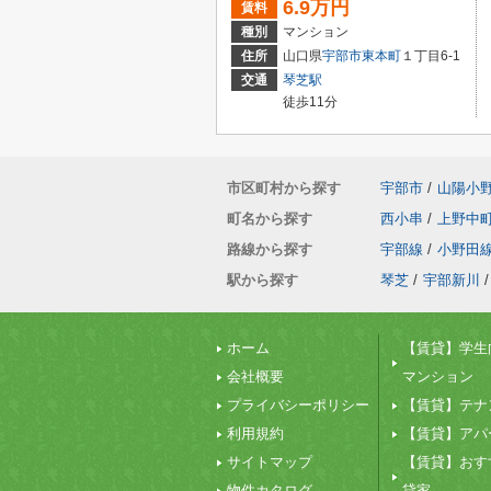
6.9万円
賃料
種別
マンション
住所
山口県
宇部市
東本町
１丁目6-1
交通
琴芝駅
徒歩11分
市区町村から探す
宇部市
/
山陽小
町名から探す
西小串
/
上野中
路線から探す
宇部線
/
小野田
駅から探す
琴芝
/
宇部新川
/
ホーム
【賃貸】学生
会社概要
マンション
プライバシーポリシー
【賃貸】テナ
利用規約
【賃貸】アパ
サイトマップ
【賃貸】おす
物件カタログ
貸家