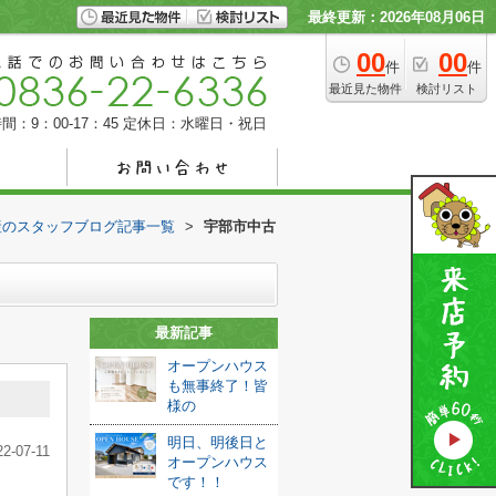
最終更新：2026年08月06日
00
00
件
件
最近見た物件
検討リスト
間：9：00-17：45
定休日：水曜日・祝日
産のスタッフブログ記事一覧
>
宇部市中古
最新記事
オープンハウス
も無事終了！皆
様の
明日、明後日と
22-07-11
オープンハウス
です！！