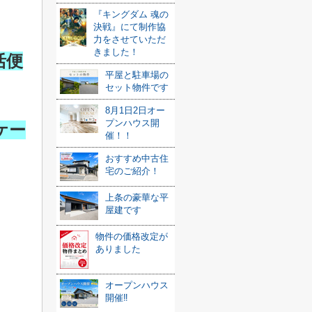
『キングダム 魂の
決戦』にて制作協
力をさせていただ
きました！
活便
平屋と駐車場の
セット物件です
8月1日2日オー
プンハウス開
ケー
催！！
おすすめ中古住
宅のご紹介！
上条の豪華な平
屋建です
物件の価格改定が
ありました
オープンハウス
開催‼