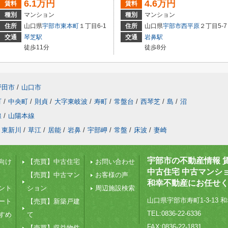
6.1万円
4.6万円
賃料
賃料
種別
マンション
種別
マンション
住所
山口県
宇部市
東本町
１丁目6-1
住所
山口県
宇部市
西平原
２丁目5-7
交通
琴芝駅
交通
岩鼻駅
徒歩11分
徒歩8分
野田市
/
山口市
町
/
中央町
/
則貞
/
大字東岐波
/
寿町
/
常盤台
/
西琴芝
/
島
/
沼
線
/
山陽本線
東新川
/
草江
/
居能
/
岩鼻
/
宇部岬
/
常盤
/
床波
/
妻崎
宇部市の不動産情報 
向け
【売買】中古住宅
お問い合わせ
中古住宅 中古マンシ
【売買】中古マン
お客様の声
和幸不動産にお任せ
ント
ション
周辺施設検索
山口県宇部市寿町1-3-13 和
ート
【売買】新築戸建
TEL:0836-22-6336
すめ
て
FAX:0836-22-1831
【売買】収益物件