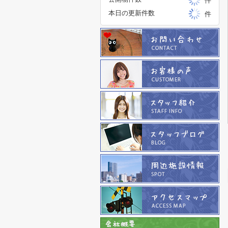
件
本日の更新件数
件