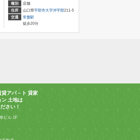
種別
店舗
住所
山口県
宇部市
大字沖宇部
211-5
交通
常盤駅
徒歩20分
賃貸アパ－ト 貸家
ョン 土地は
ください！
幸ビル 1F