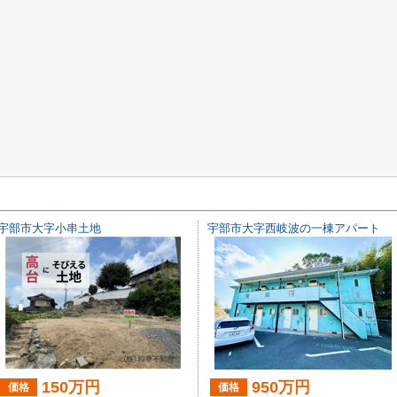
宇部市大字小串土地
宇部市大字西岐波の一棟アパート
150万円
950万円
価格
価格