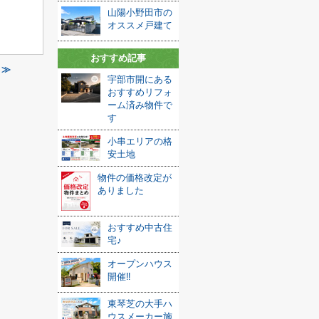
山陽小野田市の
オススメ戸建て
おすすめ記事
 ≫
宇部市開にある
おすすめリフォ
ーム済み物件で
す
小串エリアの格
安土地
物件の価格改定が
ありました
おすすめ中古住
宅♪
オープンハウス
開催‼
東琴芝の大手ハ
ウスメーカー施