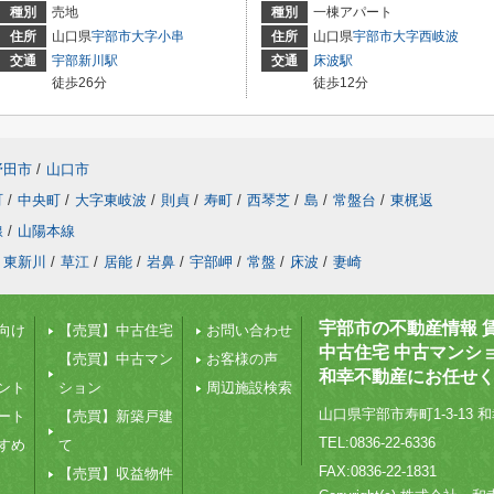
種別
売地
種別
一棟アパート
住所
山口県
宇部市
大字小串
住所
山口県
宇部市
大字西岐波
交通
宇部新川駅
交通
床波駅
徒歩26分
徒歩12分
野田市
/
山口市
町
/
中央町
/
大字東岐波
/
則貞
/
寿町
/
西琴芝
/
島
/
常盤台
/
東梶返
線
/
山陽本線
東新川
/
草江
/
居能
/
岩鼻
/
宇部岬
/
常盤
/
床波
/
妻崎
宇部市の不動産情報 
向け
【売買】中古住宅
お問い合わせ
中古住宅 中古マンシ
【売買】中古マン
お客様の声
和幸不動産にお任せ
ント
ション
周辺施設検索
山口県宇部市寿町1-3-13 和
ート
【売買】新築戸建
TEL:0836-22-6336
すめ
て
FAX:0836-22-1831
【売買】収益物件