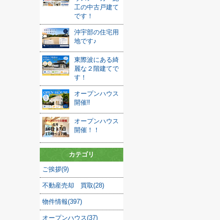
工の中古戸建て
です！
沖宇部の住宅用
地です♪
東際波にある綺
麗な２階建てで
す！
オープンハウス
開催‼
オープンハウス
開催！！
カテゴリ
ご挨拶(9)
不動産売却 買取(28)
物件情報(397)
オープンハウス(37)