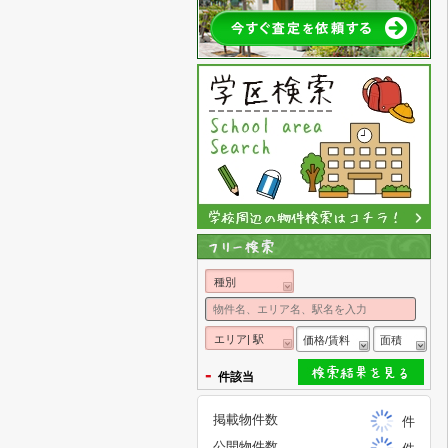
種別
エリア| 駅
価格/賃料
面積
-
件該当
掲載物件数
件
公開物件数