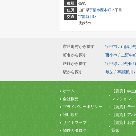
種別
売地
住所
山口県
宇部市
西本町
２丁目
交通
宇部新川駅
徒歩8分
市区町村から探す
宇部市
/
山陽小
町名から探す
西小串
/
上野中
路線から探す
宇部線
/
小野田
駅から探す
琴芝
/
宇部新川
/
ホーム
【賃貸】学生
会社概要
マンション
プライバシーポリシー
【賃貸】テナ
利用規約
【賃貸】アパ
サイトマップ
【賃貸】おす
物件カタログ
貸家