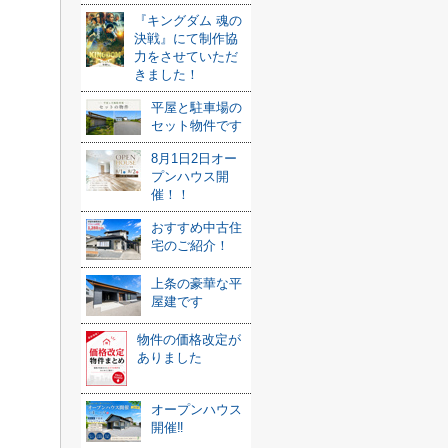
『キングダム 魂の
決戦』にて制作協
力をさせていただ
きました！
平屋と駐車場の
セット物件です
8月1日2日オー
プンハウス開
催！！
おすすめ中古住
宅のご紹介！
上条の豪華な平
屋建です
物件の価格改定が
ありました
オープンハウス
開催‼