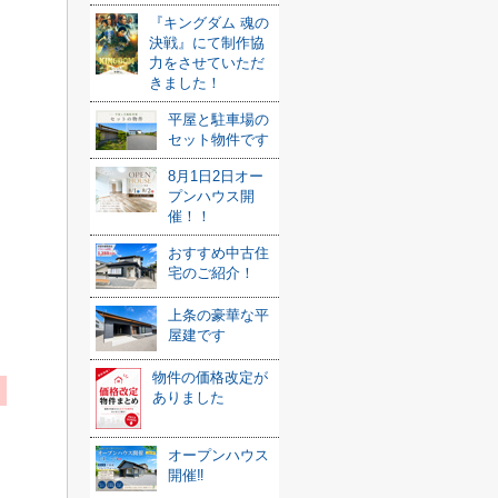
『キングダム 魂の
決戦』にて制作協
力をさせていただ
きました！
平屋と駐車場の
セット物件です
8月1日2日オー
プンハウス開
催！！
おすすめ中古住
宅のご紹介！
上条の豪華な平
屋建です
物件の価格改定が
。
ありました
オープンハウス
開催‼