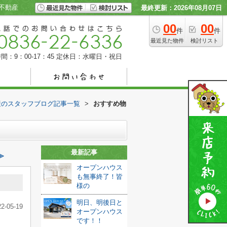
不動産
最終更新：2026年08月07日
00
00
件
件
最近見た物件
検討リスト
間：9：00-17：45
定休日：水曜日・祝日
産のスタッフブログ記事一覧
>
おすすめ物
最新記事
≫
オープンハウス
も無事終了！皆
様の
明日、明後日と
22-05-19
オープンハウス
です！！