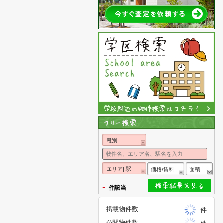
種別
エリア| 駅
価格/賃料
面積
-
件該当
掲載物件数
件
公開物件数