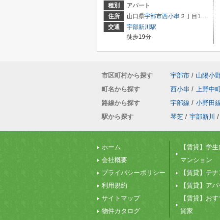
種別
アパート
住所
山口県
宇部市
西小串
２丁目1-20
交通
宇部新川駅
徒歩19分
市区町村から探す
宇部市
/
山陽小
町名から探す
西小串
/
上野中
路線から探す
宇部線
/
小野田
駅から探す
琴芝
/
宇部新川
/
ホーム
【賃貸】学生
会社概要
マンション
プライバシーポリシー
【賃貸】テナ
利用規約
【賃貸】アパ
サイトマップ
【賃貸】おす
物件カタログ
貸家