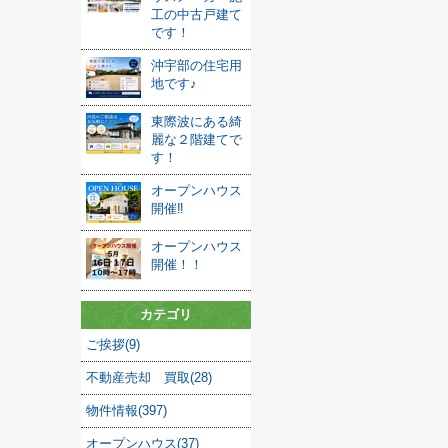
工の中古戸建て
です！
沖宇部の住宅用
地です♪
東際波にある綺
麗な２階建てで
す！
オープンハウス
開催‼
オープンハウス
開催！！
カテゴリ
ご挨拶(9)
不動産売却 買取(28)
物件情報(397)
オープンハウス(37)