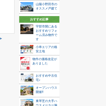
山陽小野田市の
オススメ戸建て
おすすめ記事
宇部市開にある
おすすめリフォ
ーム済み物件で
≫
す
小串エリアの格
安土地
物件の価格改定が
ありました
おすすめ中古住
宅♪
オープンハウス
開催‼
東琴芝の大手ハ
ウスメーカー施