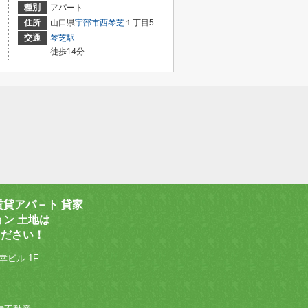
種別
アパート
住所
山口県
宇部市
西琴芝
１丁目5-33
交通
琴芝駅
徒歩14分
賃貸アパ－ト 貸家
ョン 土地は
ください！
幸ビル 1F