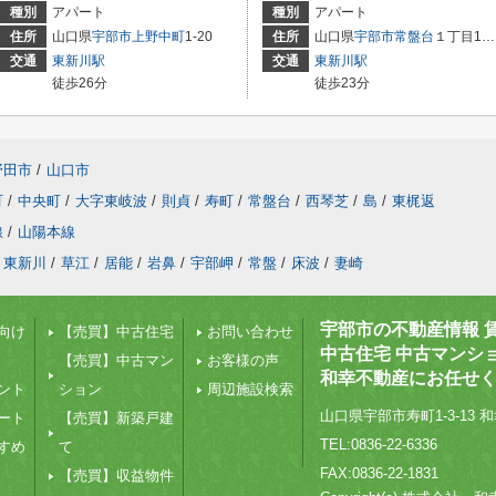
種別
アパート
種別
アパート
住所
山口県
宇部市
上野中町
1-20
住所
山口県
宇部市
常盤台
１丁目13-1
交通
東新川駅
交通
東新川駅
徒歩26分
徒歩23分
野田市
/
山口市
町
/
中央町
/
大字東岐波
/
則貞
/
寿町
/
常盤台
/
西琴芝
/
島
/
東梶返
線
/
山陽本線
東新川
/
草江
/
居能
/
岩鼻
/
宇部岬
/
常盤
/
床波
/
妻崎
宇部市の不動産情報 
向け
【売買】中古住宅
お問い合わせ
中古住宅 中古マンシ
【売買】中古マン
お客様の声
和幸不動産にお任せ
ント
ション
周辺施設検索
山口県宇部市寿町1-3-13 和
ート
【売買】新築戸建
TEL:0836-22-6336
すめ
て
FAX:0836-22-1831
【売買】収益物件