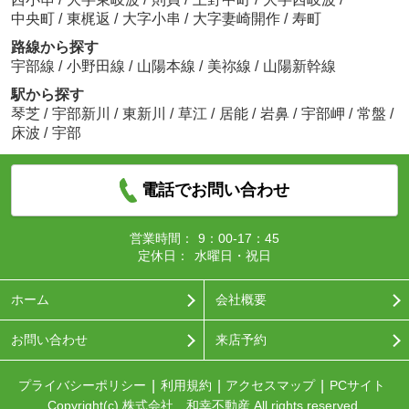
中央町
/
東梶返
/
大字小串
/
大字妻崎開作
/
寿町
路線から探す
宇部線
/
小野田線
/
山陽本線
/
美祢線
/
山陽新幹線
駅から探す
琴芝
/
宇部新川
/
東新川
/
草江
/
居能
/
岩鼻
/
宇部岬
/
常盤
/
床波
/
宇部
電話でお問い合わせ
営業時間：
9：00-17：45
定休日：
水曜日・祝日
ホーム
会社概要
お問い合わせ
来店予約
プライバシーポリシー
利用規約
アクセスマップ
PCサイト
Copyright(c) 株式会社 和幸不動産 All rights reserved.