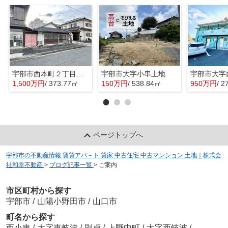
宇部市西本町２丁目の売地
宇部市大字小串土地
1,500万円
/ 373.77㎡
150万円
/ 538.84㎡
950万円
/ 2
ページトップへ
宇部市の不動産情報 賃貸アパ－ト 貸家 中古住宅 中古マンション 土地｜株式会
社和幸不動産
>
ブログ記事一覧
>
ご案内
市区町村から探す
宇部市
/
山陽小野田市
/
山口市
町名から探す
西小串
/
大字東岐波
/
則貞
/
上野中町
/
大字西岐波
/