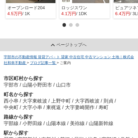
オープンロード204
ロッジスワン
ピュアツネ
4.5万円
/ 1K
4.1万円
/ 1DK
6.4万円
/ 3
ページトップへ
宇部市の不動産情報 賃貸アパ－ト 貸家 中古住宅 中古マンション 土地｜株式会
社和幸不動産
>
ブログ記事一覧
>
ご案内
市区町村から探す
宇部市
/
山陽小野田市
/
山口市
町名から探す
西小串
/
大字東岐波
/
上野中町
/
大字西岐波
/
則貞
/
中央町
/
大字小串
/
東梶返
/
大字妻崎開作
/
寿町
路線から探す
宇部線
/
小野田線
/
山陽本線
/
美祢線
/
山陽新幹線
駅から探す