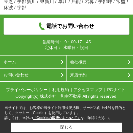
琴芝
/
宇部新川
/
東新川
/
草江
/
居能
/
岩鼻
/
宇部岬
/
常盤
/
床波
/
宇部
電話でお問い合わせ
営業時間：
9：00-17：45
定休日：
水曜日・祝日
ホーム
会社概要
お問い合わせ
来店予約
プライバシーポリシー
利用規約
アクセスマップ
PCサイト
Copyright(c) 株式会社 和幸不動産 All rights reserved.
当サイトでは、お客様の当サイト利用状況把握、サービス向上検討を目的と
して、クッキー（Cookie）を使用しています。
詳しくは、当社の
「Cookieの取扱いについて」
をご確認ください。
閉じる