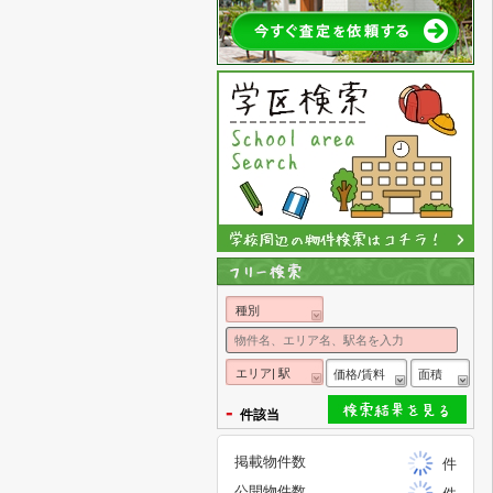
種別
エリア| 駅
価格/賃料
面積
-
件該当
掲載物件数
件
公開物件数