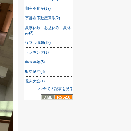
和幸不動産(17)
宇部市不動産買取(2)
夏季休暇 お盆休み 夏休
み(3)
役立つ情報(12)
ランキング(1)
年末年始(5)
収益物件(3)
花火大会(1)
>>全ての記事を見る
XML
RSS2.0