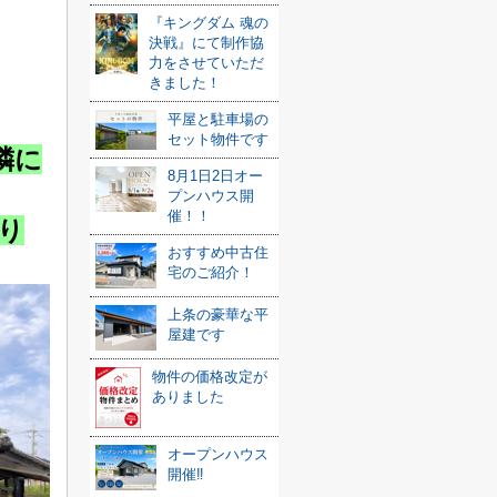
『キングダム 魂の
決戦』にて制作協
力をさせていただ
きました！
平屋と駐車場の
セット物件です
隣に
8月1日2日オー
プンハウス開
催！！
り
おすすめ中古住
宅のご紹介！
上条の豪華な平
屋建です
物件の価格改定が
ありました
オープンハウス
開催‼