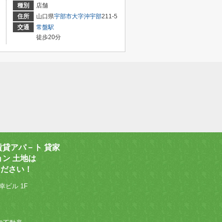
種別
店舗
住所
山口県
宇部市
大字沖宇部
211-5
交通
常盤駅
徒歩20分
賃貸アパ－ト 貸家
ョン 土地は
ください！
幸ビル 1F