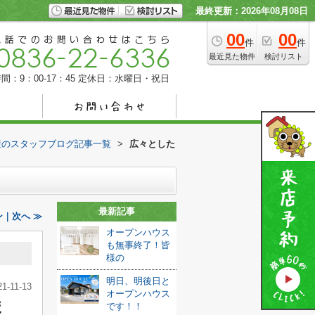
最終更新：2026年08月08日
00
00
件
件
最近見た物件
検討リスト
間：9：00-17：45
定休日：水曜日・祝日
産のスタッフブログ記事一覧
>
広々とした
最新記事
｜次へ ≫
オープンハウス
も無事終了！皆
様の
明日、明後日と
21-11-13
オープンハウス
ま
です！！