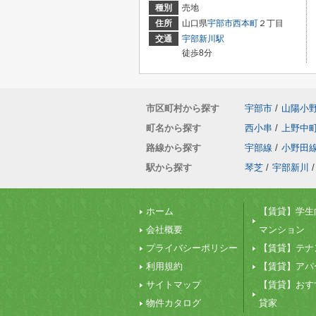
種別
売地
住所
山口県
宇部市
西本町
２丁目
交通
宇部新川駅
徒歩8分
市区町村から探す
宇部市
/
山陽小
町名から探す
西小串
/
上野中
路線から探す
宇部線
/
小野田
駅から探す
琴芝
/
宇部新川
/
ホーム
【賃貸】学生
会社概要
マンション
プライバシーポリシー
【賃貸】テナ
利用規約
【賃貸】アパ
サイトマップ
【賃貸】おす
物件カタログ
貸家