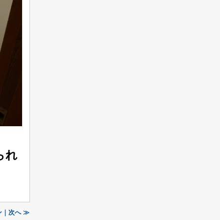
られ
｜次へ ≫