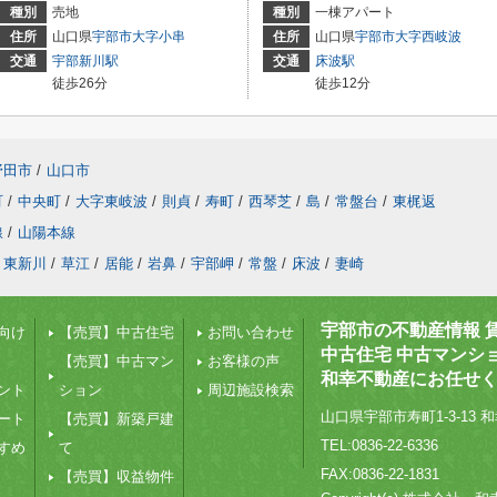
種別
売地
種別
一棟アパート
住所
山口県
宇部市
大字小串
住所
山口県
宇部市
大字西岐波
交通
宇部新川駅
交通
床波駅
徒歩26分
徒歩12分
野田市
/
山口市
町
/
中央町
/
大字東岐波
/
則貞
/
寿町
/
西琴芝
/
島
/
常盤台
/
東梶返
線
/
山陽本線
東新川
/
草江
/
居能
/
岩鼻
/
宇部岬
/
常盤
/
床波
/
妻崎
宇部市の不動産情報 
向け
【売買】中古住宅
お問い合わせ
中古住宅 中古マンシ
【売買】中古マン
お客様の声
和幸不動産にお任せ
ント
ション
周辺施設検索
山口県宇部市寿町1-3-13 和
ート
【売買】新築戸建
TEL:0836-22-6336
すめ
て
FAX:0836-22-1831
【売買】収益物件