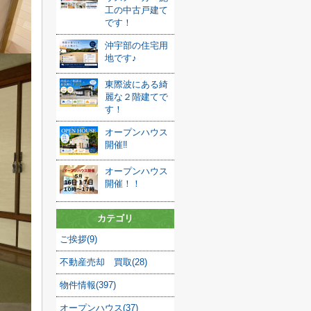
工の中古戸建て
です！
沖宇部の住宅用
地です♪
東際波にある綺
麗な２階建てで
す！
オープンハウス
開催‼
オープンハウス
開催！！
カテゴリ
ご挨拶(9)
不動産売却 買取(28)
物件情報(397)
オープンハウス(37)