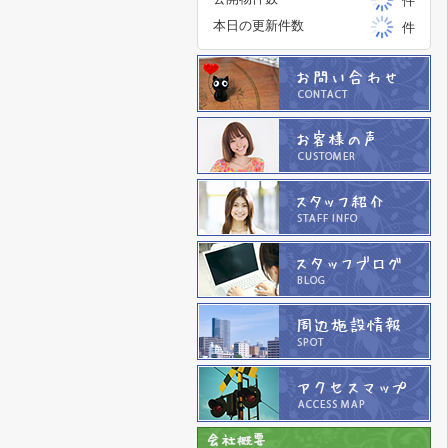
件
本日の更新件数
件