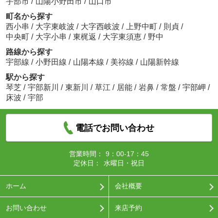
宇部市
/
山陽小野田市
/
山口市
町名から探す
西小串
/
大字東岐波
/
大字西岐波
/
上野中町
/
則貞
/
中央町
/
大字小串
/
東梶返
/
大字東須恵
/
野中
路線から探す
宇部線
/
小野田線
/
山陽本線
/
美祢線
/
山陽新幹線
駅から探す
琴芝
/
宇部新川
/
東新川
/
草江
/
居能
/
岩鼻
/
常盤
/
宇部岬
/
床波
/
宇部
電話でお問い合わせ
営業時間：
9：00-17：45
定休日：
水曜日・祝日
ホーム
会社概要
お問い合わせ
来店予約