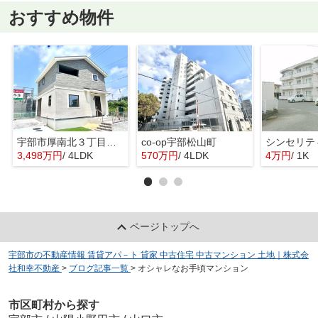
おすすめ物件
宇部市厚南北３丁目の新築一戸建
co-op宇部松山町
シンセリテ
3,498万円
/ 4LDK
570万円
/ 4LDK
4万円
/ 1K
ページトップへ
宇部市の不動産情報 賃貸アパ－ト 貸家 中古住宅 中古マンション 土地｜株式会
社和幸不動産
>
ブログ記事一覧
>
オシャレなお手頃マンション
市区町村から探す