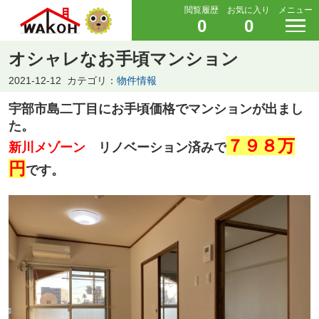
閲覧履歴
お気に入り
メニュー
0
0
オシャレなお手頃マンション
2021-12-12
カテゴリ：
物件情報
宇部市島二丁目にお手頃価格でマンションが出まし
た。
７９８万
新川メゾーン
リノベーション済みで
円
です。