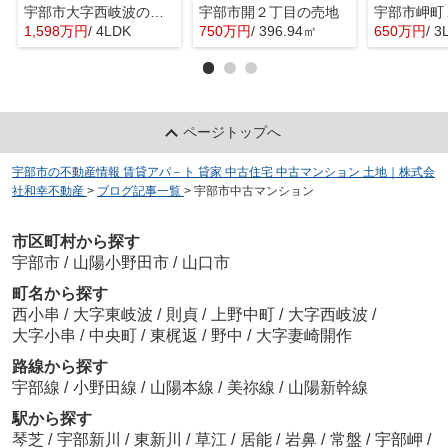
宇部市大字西岐波の中古一戸建
宇部市開２丁目の売地
1,598万円
/ 4LDK
750万円
/ 396.94㎡
650万円
/ 3
ページトップへ
宇部市の不動産情報 賃貸アパ－ト 貸家 中古住宅 中古マンション 土地｜株式会
社和幸不動産
>
ブログ記事一覧
>
宇部市中古マンション
市区町村から探す
宇部市
/
山陽小野田市
/
山口市
町名から探す
西小串
/
大字東岐波
/
則貞
/
上野中町
/
大字西岐波
/
大字小串
/
中央町
/
東梶返
/
野中
/
大字妻崎開作
路線から探す
宇部線
/
小野田線
/
山陽本線
/
美祢線
/
山陽新幹線
駅から探す
琴芝
/
宇部新川
/
東新川
/
草江
/
居能
/
岩鼻
/
常盤
/
宇部岬
/