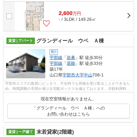
ぴったりです。 ご興味ある方はお気軽...
2,600
万
円
- / 3LDK / 149.26㎡
グランディール ウベ Ａ棟
賃貸 | アパート
敷0
宇部線
「
岩鼻
」駅 徒歩30分
宇部線
「
居能
」駅 徒歩33分
築17年
山口県
宇部市
大字中山
708-1
宇部市エリアの新居にピッタリ。不在時でも荷物を受け取ることができるた
め、時間調整の手間が省ける宅配ボックスを備えております。月額利用料金
3300円の駐車場です。当社では、宇部...
現在空室情報がありません。
「グランディール ウベ Ａ棟」への
お問い合わせはこちら
末若貸家(2階建)
賃貸 | 一戸建て