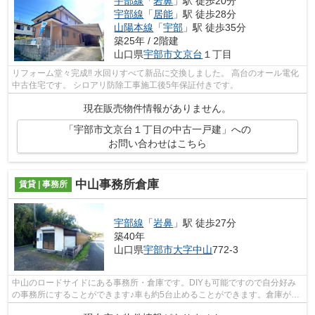
宇部線
「
岩鼻
」駅 徒歩20分
宇部線
「
居能
」駅 徒歩28分
山陽本線
「
宇部
」駅 徒歩35分
築25年 / 2階建
山口県
宇部市
文京台
１丁目
リフォーム堂々完成‼ 水回りすべて新品に交換しました。 高台のオール電化
中古住宅です。 シロアリ防除工事施工後5年保証付きです。
現在販売物件情報がありません。
「宇部市文京台１丁目の中古一戸建」への
お問い合わせはこちら
中山事務所倉庫
賃貸 | 事務所
宇部線
「
岩鼻
」駅 徒歩27分
築40年
山口県
宇部市
大字中山
772-3
中山のロードサイドにある事務所・倉庫です。DIYも可能ですので自分好み
の事務所にすることができます♪車も約5台止めることができます。倉庫がご
ざいますので、作業道具が多い方におス...