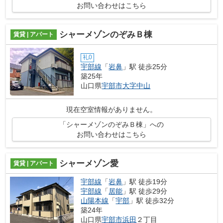
お問い合わせはこちら
シャーメゾンのぞみＢ棟
賃貸 | アパート
礼0
宇部線
「
岩鼻
」駅 徒歩25分
築25年
山口県
宇部市
大字中山
現在空室情報がありません。
「シャーメゾンのぞみＢ棟」への
お問い合わせはこちら
シャーメゾン愛
賃貸 | アパート
宇部線
「
岩鼻
」駅 徒歩19分
宇部線
「
居能
」駅 徒歩29分
山陽本線
「
宇部
」駅 徒歩32分
築24年
山口県
宇部市
浜田
２丁目