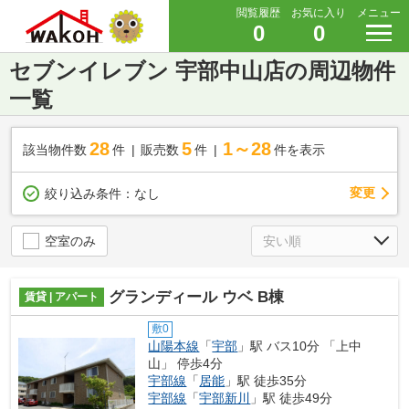
閲覧履歴
お気に入り
メニュー
0
0
セブンイレブン 宇部中山店の周辺物件
一覧
28
5
1～28
該当物件数
件
販売数
件
件を表示
変更
絞り込み条件：
なし
空室のみ
グランディール ウベ B棟
賃貸 | アパート
敷0
山陽本線
「
宇部
」駅 バス10分 「上中
山」 停歩4分
宇部線
「
居能
」駅 徒歩35分
宇部線
「
宇部新川
」駅 徒歩49分