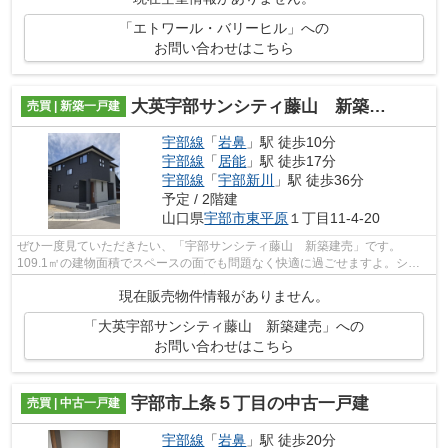
「エトワール・バリーヒル」への
お問い合わせはこちら
大英宇部サンシティ藤山 新築建売
売買 | 新築一戸建
宇部線
「
岩鼻
」駅 徒歩10分
宇部線
「
居能
」駅 徒歩17分
宇部線
「
宇部新川
」駅 徒歩36分
予定 / 2階建
山口県
宇部市
東平原
１丁目11-4-20
ぜひ一度見ていただきたい、「宇部サンシティ藤山 新築建売」です。
109.1㎡の建物面積でスペースの面でも問題なく快適に過ごせますよ。シス
テムキッチン付きの物件です。経済面での圧...
現在販売物件情報がありません。
「大英宇部サンシティ藤山 新築建売」への
お問い合わせはこちら
宇部市上条５丁目の中古一戸建
売買 | 中古一戸建
宇部線
「
岩鼻
」駅 徒歩20分