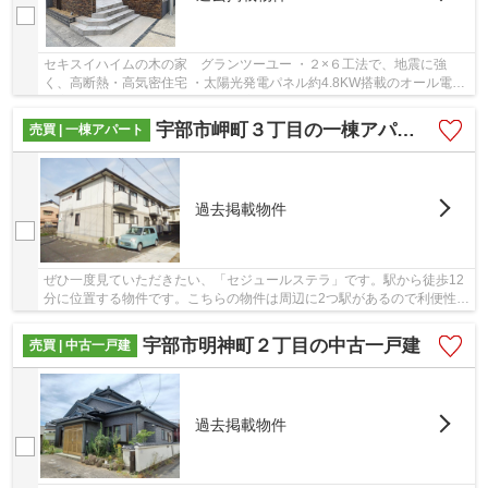
セキスイハイムの木の家 グランツーユー ・２×６工法で、地震に強
く、高断熱・高気密住宅 ・太陽光発電パネル約4.8KW搭載のオール電化
住宅 ・南道路で明るく、閑静な住宅地 ・60年サ...
宇部市岬町３丁目の一棟アパート
売買 | 一棟アパート
過去掲載物件
ぜひ一度見ていただきたい、「セジュールステラ」です。駅から徒歩12
分に位置する物件です。こちらの物件は周辺に2つ駅があるので利便性の
良い物件です。お財布にも優しい、2,000万円...
宇部市明神町２丁目の中古一戸建
売買 | 中古一戸建
過去掲載物件