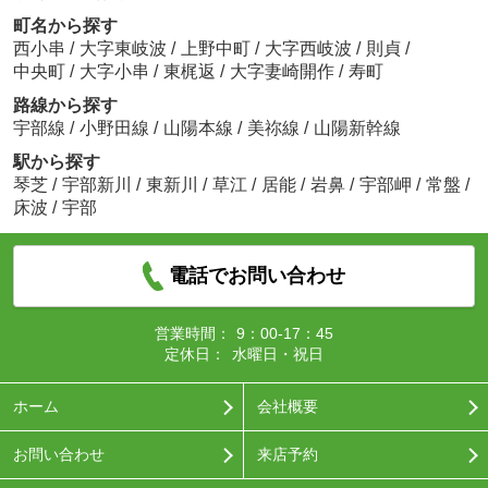
町名から探す
西小串
/
大字東岐波
/
上野中町
/
大字西岐波
/
則貞
/
中央町
/
大字小串
/
東梶返
/
大字妻崎開作
/
寿町
路線から探す
宇部線
/
小野田線
/
山陽本線
/
美祢線
/
山陽新幹線
駅から探す
琴芝
/
宇部新川
/
東新川
/
草江
/
居能
/
岩鼻
/
宇部岬
/
常盤
/
床波
/
宇部
電話でお問い合わせ
営業時間：
9：00-17：45
定休日：
水曜日・祝日
ホーム
会社概要
お問い合わせ
来店予約