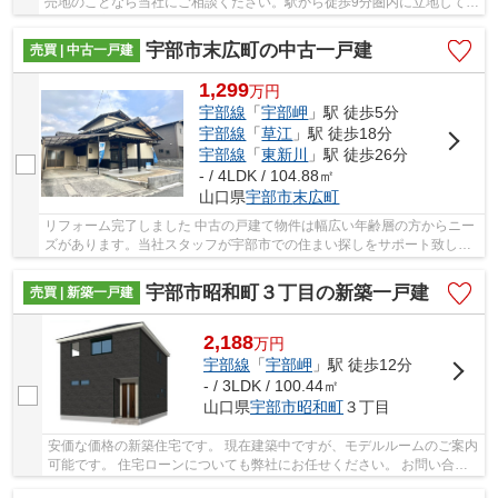
売地のことなら当社にご相談ください。駅から徒歩9分圏内に立地してい
ます。お客様の住まいに求める条件は何です...
宇部市末広町の中古一戸建
売買 | 中古一戸建
1,299
万
円
宇部線
「
宇部岬
」駅 徒歩5分
宇部線
「
草江
」駅 徒歩18分
宇部線
「
東新川
」駅 徒歩26分
- / 4LDK / 104.88㎡
山口県
宇部市
末広町
リフォーム完了しました 中古の戸建て物件は幅広い年齢層の方からニー
ズがあります。当社スタッフが宇部市での住まい探しをサポート致しま
すので、まずはお気軽にお問い合わせください...
宇部市昭和町３丁目の新築一戸建
売買 | 新築一戸建
2,188
万
円
宇部線
「
宇部岬
」駅 徒歩12分
- / 3LDK / 100.44㎡
山口県
宇部市
昭和町
３丁目
安価な価格の新築住宅です。 現在建築中ですが、モデルルームのご案内
可能です。 住宅ローンについても弊社にお任せください。 お問い合せ
お待ちしております。