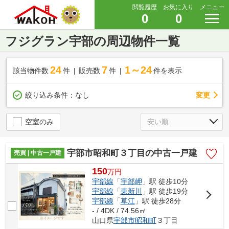
閲覧履歴
お気に入り
メニュー
0
0
フジグラン宇部の周辺物件一覧
24
7
1～24
該当物件数
件
販売数
件
件を表示
変更
絞り込み条件：
なし
空室のみ
宇部市昭和町３丁目の中古一戸建
売買 | 中古一戸建
150
万
円
宇部線
「
宇部岬
」駅 徒歩10分
宇部線
「
東新川
」駅 徒歩19分
宇部線
「
草江
」駅 徒歩28分
- / 4DK / 74.56㎡
山口県
宇部市
昭和町
３丁目