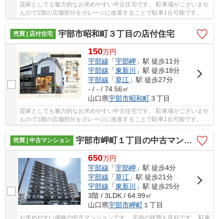
貸家としても魅力的なお求めやすい中古住宅です。 駐車場がございませ
んので1階の店舗部分をガレージに改装することで駐車1台可能です。 物
件近くには当社が管理しております月極駐車...
宇部市昭和町３丁目の店付住宅
売買 | 店付住宅
150
万
円
宇部線
「
宇部岬
」駅 徒歩11分
宇部線
「
東新川
」駅 徒歩18分
宇部線
「
草江
」駅 徒歩27分
- / - / 74.56㎡
山口県
宇部市
昭和町
３丁目
貸家としても魅力的なお求めやすい中古住宅です。 駐車場がございませ
んので1階の店舗部分をガレージに改装することで駐車1台可能です。 物
件近くには当社が管理しております月極駐車...
宇部市岬町１丁目の中古マンション
売買 | 中古マンション
650
万
円
宇部線
「
宇部岬
」駅 徒歩4分
宇部線
「
草江
」駅 徒歩21分
宇部線
「
東新川
」駅 徒歩25分
3階 / 3LDK / 64.99㎡
山口県
宇部市
岬町
１丁目
お求めやすい価格の中古マンションです。 宅内の状態も良好です。 駐車