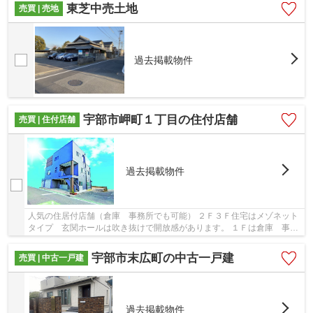
東芝中売土地
売買 | 売地
過去掲載物件
宇部市岬町１丁目の住付店舗
売買 | 住付店舗
過去掲載物件
人気の住居付店舗（倉庫 事務所でも可能） ２Ｆ３Ｆ住宅はメゾネット
タイプ 玄関ホールは吹き抜けで開放感があります。 １Ｆは倉庫 事務
所 駐車場としても利用頂けます。 １Ｆ部分...
宇部市末広町の中古一戸建
売買 | 中古一戸建
過去掲載物件