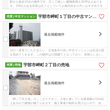
駅から徒歩15分の物件です。広くて嬉しい建物面積も30坪以上ありま
す。1坪以上ある浴室は広々としていてお風呂好きの方におすすめです。
こちらは2台の車が駐車できる物件です。不動産...
宇部市岬町１丁目の中古マンション
売買 | 中古マンション
過去掲載物件
ぜひ一度見ていただきたい、立地条件の良い中古マンションは生活の質
を高めてくれます。この物件は11階建てとなっており、見晴らしもいい
です。2駅利用可能な物件です。不動産の購入を...
宇部市岬町２丁目の売地
売買 | 売地
過去掲載物件
「岬二丁目土地」のここがイチオシ。土地と接している接道幅が15m以
上あるので建物が建てられます。施工業者の制約を受けないので、自分
で1から間取りを考えられる建築条件無し。土地...