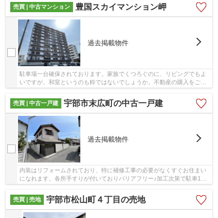
豊国スカイマンション岬
売買 | 中古マンション
過去掲載物件
駐車場一台確保されております。家族でくつろぐのに、リビングでもよ
いですが、和室というのも粋ではないでしょうか。不動産の購入をご検
討されているなら、宇部市ではいかがでしょう...
宇部市末広町の中古一戸建
売買 | 中古一戸建
過去掲載物件
内装はリフォームされており、特に補修工事の必要がなくすぐお住まい
になれます。各所手すりが付いておりバリアフリー♪加工次第で駐車1台
可能です。二世帯でも十分生活できる広さのお...
宇部市松山町４丁目の売地
売買 | 売地