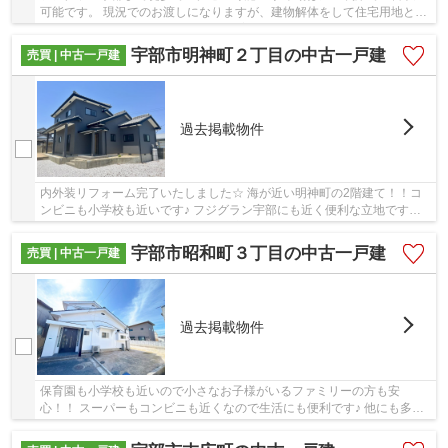
可能です。 現況でのお渡しになりますが、建物解体をして住宅用地とし
ての利用も おすすめです。 現地のご案内は...
宇部市明神町２丁目の中古一戸建
売買 | 中古一戸建
過去掲載物件
内外装リフォーム完了いたしました☆ 海が近い明神町の2階建て！！コ
ンビニも小学校も近いです♪ フジグラン宇部にも近く便利な立地です。
ご興味ありましたらすぐに和幸不動産にご連絡...
宇部市昭和町３丁目の中古一戸建
売買 | 中古一戸建
過去掲載物件
保育園も小学校も近いので小さなお子様がいるファミリーの方も安
心！！ スーパーもコンビニも近くなので生活にも便利です♪ 他にも多数
の物件を扱っておりますのでご気軽にご連絡くださ...