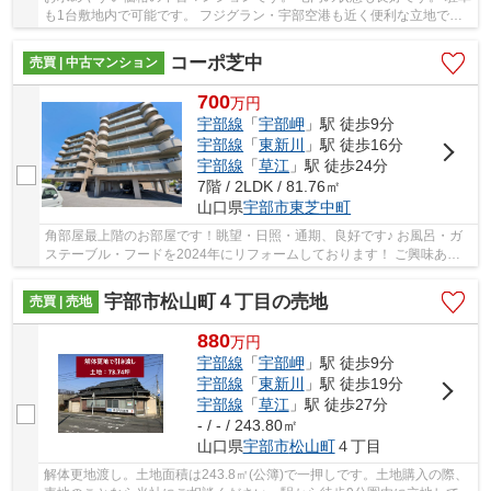
も1台敷地内で可能です。 フジグラン・宇部空港も近く便利な立地で
す。 居住中の為、内見希望の方は必ず事前にお...
コーポ芝中
売買 | 中古マンション
700
万
円
宇部線
「
宇部岬
」駅 徒歩9分
宇部線
「
東新川
」駅 徒歩16分
宇部線
「
草江
」駅 徒歩24分
7階 / 2LDK / 81.76㎡
山口県
宇部市
東芝中町
角部屋最上階のお部屋です！眺望・日照・通期、良好です♪ お風呂・ガ
ステーブル・フードを2024年にリフォームしております！ ご興味あり
ましたらお気軽にお問い合わせください！！
宇部市松山町４丁目の売地
売買 | 売地
880
万
円
宇部線
「
宇部岬
」駅 徒歩9分
宇部線
「
東新川
」駅 徒歩19分
宇部線
「
草江
」駅 徒歩27分
- / - / 243.80㎡
山口県
宇部市
松山町
４丁目
解体更地渡し。土地面積は243.8㎡(公簿)で一押しです。土地購入の際、