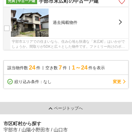
宇部市末広町の中古一戸建
売買 | 中古一戸建
過去掲載物件
宇部市エリアでの住まいなら、住み心地も快適な「末広町」はいかがで
しょうか。間取りが5DKと広々とした物件です。ファミリー向けのポイ
ントとして、宇部市立恩田小学校が徒歩15分のと...
24
7
1～24
該当物件数
件
空き数
件
件を表示
変更
絞り込み条件：
なし
ページトップへ
市区町村から探す
宇部市
/
山陽小野田市
/
山口市