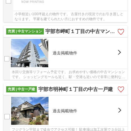
小学校近い100坪超えの物件です。 古屋付きの現況でのお引き渡しと
なります。 平家を建てられたい方におすすめの物件です。
宇部市岬町１丁目の中古マンション
売買 | 中古マンション
過去掲載物件
水回り交換等リフォーム予定です。 お求めやすい価格の中古マンション
です。 ショッピングモールも近く、駅・空港も近いので非常に便利な立
地です。 敷地内駐車場に空きがございません...
宇部市明神町１丁目の中古一戸建
売買 | 中古一戸建
過去掲載物件
フジグラン宇部まで徒歩でアクセス可能！ 駐車場は加工次第で３台以上