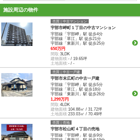
施設周辺の物件
売買｜中古マンション
宇部市岬町１丁目の中古マンション
宇部線「宇部岬」駅 徒歩4分
宇部線「草江」駅 徒歩21分
宇部線「東新川」駅 徒歩25分
650万円
間取:
3LDK
建物面積:
- / 19.65坪
土地面積:
- / -
売買｜中古一戸建
宇部市末広町の中古一戸建
宇部線「宇部岬」駅 徒歩5分
宇部線「草江」駅 徒歩18分
宇部線「東新川」駅 徒歩26分
1,299万円
間取:
4LDK
建物面積:
104.88㎡ / 31.72坪
土地面積:
233.03㎡ / 70.49坪
売買｜売地
宇部市松山町４丁目の売地
宇部線「宇部岬」駅 徒歩9分
宇部線「東新川」駅 徒歩19分