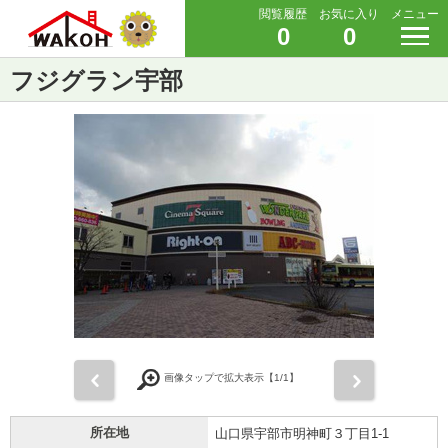
閲覧履歴
お気に入り
メニュー
0
0
フジグラン宇部
前
次
画像タップで拡大表示【
1
/1】
所在地
山口県宇部市明神町３丁目1-1