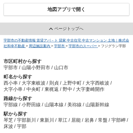
地図アプリで開く
ページトップへ
宇部市の不動産情報 賃貸アパ－ト 貸家 中古住宅 中古マンション 土地｜株式会
社和幸不動産
>
周辺施設案内
>
宇部市
>
宇部市のスーパー
>
フジグラン宇部
市区町村から探す
宇部市
/
山陽小野田市
/
山口市
町名から探す
西小串
/
大字東岐波
/
則貞
/
上野中町
/
大字西岐波
/
大字小串
/
中央町
/
東梶返
/
野中
/
大字妻崎開作
路線から探す
宇部線
/
小野田線
/
山陽本線
/
美祢線
/
山陽新幹線
駅から探す
琴芝
/
宇部新川
/
東新川
/
草江
/
居能
/
岩鼻
/
常盤
/
宇部岬
/
床波
/
宇部