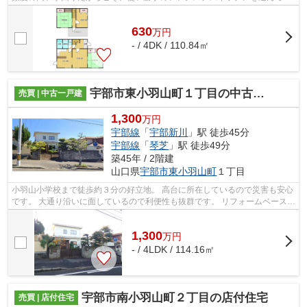
ませんか♪宇部市エリアと宇部線宇部...
630
万
円
- / 4DK / 110.84㎡
宇部市東小羽山町１丁目の中古一戸建
売買 | 中古一戸建
1,300
万円
宇部線
「
宇部新川
」駅 徒歩45分
宇部線
「
琴芝
」駅 徒歩49分
築45年 / 2階建
山口県
宇部市
東小羽山町
１丁目
小羽山小学校まで徒歩約３分の好立地。 高台に所在しているので災害も安心
です。 大通り沿いに面しているので利便性も抜群です。 リフォームベースに
いかがでしょうか？
1,300
万
円
- / 4LDK / 114.16㎡
宇部市南小羽山町２丁目の店付住宅
売買 | 店付住宅