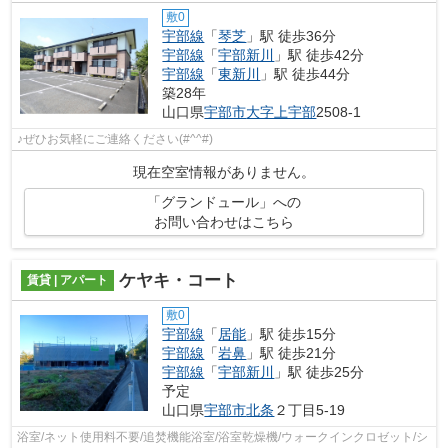
敷0
宇部線
「
琴芝
」駅 徒歩36分
宇部線
「
宇部新川
」駅 徒歩42分
宇部線
「
東新川
」駅 徒歩44分
築28年
山口県
宇部市
大字上宇部
2508-1
♪ぜひお気軽にご連絡ください(#^^#)
現在空室情報がありません。
「グランドュール」への
お問い合わせはこちら
ケヤキ・コート
賃貸 | アパート
敷0
宇部線
「
居能
」駅 徒歩15分
宇部線
「
岩鼻
」駅 徒歩21分
宇部線
「
宇部新川
」駅 徒歩25分
予定
山口県
宇部市
北条
２丁目5-19
浴室/ネット使用料不要/追焚機能浴室/浴室乾燥機/ウォークインクロゼット/シ