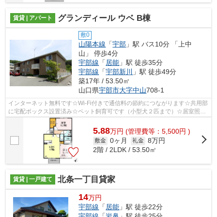
グランディール ウベ B棟
賃貸 | アパート
敷0
山陽本線
「
宇部
」駅 バス10分 「上中
山」 停歩4分
宇部線
「
居能
」駅 徒歩35分
宇部線
「
宇部新川
」駅 徒歩49分
築17年 / 53.50㎡
山口県
宇部市
大字中山
708-1
インターネット無料です☆Wi-Fi付きで通信料の節約につながります☆共用部
に宅配ボックス設置済み☆ペット飼育可です（小型犬２匹まで）☆居室照
明、ガスコンロ付き☆
5.88
万
円
(管理費等：5,500円 )
0ヶ月
8万円
敷金
礼金
2階 / 2LDK / 53.50㎡
北条一丁目貸家
賃貸 | 一戸建て
14
万円
宇部線
「
居能
」駅 徒歩22分
宇部線
「
岩鼻
」駅 徒歩25分