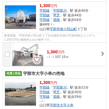
1,300
万円
宇部線
「
宇部新川
」駅 徒歩40分
宇部線
「
琴芝
」駅 徒歩44分
宇部線
「
居能
」駅 徒歩54分
築48年 / -
山口県
宇部市
南小羽山町
２丁目
新着情報：宇部市南小羽山町２丁目店舗付住居の空室情報ならコチラ。
1,200万円の価格抑えめの物件です。
1,300
万
円
- / - / 107.15㎡
宇部市大字小串の売地
売買 | 売地
1,300
万円
宇部線
「
宇部新川
」駅 徒歩21分
宇部線
「
琴芝
」駅 徒歩30分
宇部線
「
居能
」駅 徒歩29分
- / -
山口県
宇部市
大字小串