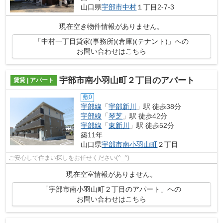
山口県
宇部市
中村
１丁目2-7-3
現在空き物件情報がありません。
「中村一丁目貸家(事務所)(倉庫)(テナント)」への
お問い合わせはこちら
宇部市南小羽山町２丁目のアパート
賃貸 | アパート
敷0
宇部線
「
宇部新川
」駅 徒歩38分
宇部線
「
琴芝
」駅 徒歩42分
宇部線
「
東新川
」駅 徒歩52分
築11年
山口県
宇部市
南小羽山町
２丁目
ご安心して住まい探しをお任せください(^_^)
現在空室情報がありません。
「宇部市南小羽山町２丁目のアパート」への
お問い合わせはこちら