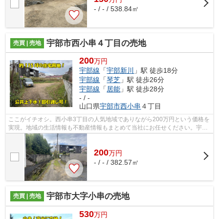
- / - / 538.84㎡
宇部市西小串４丁目の売地
売買 | 売地
200
万円
宇部線
「
宇部新川
」駅 徒歩18分
宇部線
「
琴芝
」駅 徒歩26分
宇部線
「
居能
」駅 徒歩28分
- / -
山口県
宇部市
西小串
４丁目
ここがイチオシ。西小串3丁目の人気地域でありながら200万円という価格を
実現。地域の生活情報も不動産情報もまとめて当社にお任せください。宇部
市エリアの地元密着の不動産会社だか...
200
万
円
- / - / 382.57㎡
宇部市大字小串の売地
売買 | 売地
530
万円