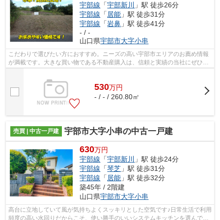
宇部線
「
宇部新川
」駅 徒歩26分
宇部線
「
居能
」駅 徒歩31分
宇部線
「
岩鼻
」駅 徒歩41分
- / -
山口県
宇部市
大字小串
こだわりで選びたい方におすすめ。ニーズの高い宇部市エリアのお薦め情報
が満載です。大きな買い物である不動産購入は、信頼と実績の当社にぜひお
任せください。ご連絡をお待ちしてお...
530
万
円
- / - / 260.80㎡
宇部市大字小串の中古一戸建
売買 | 中古一戸建
630
万円
宇部線
「
宇部新川
」駅 徒歩24分
宇部線
「
琴芝
」駅 徒歩31分
宇部線
「
居能
」駅 徒歩32分
築45年 / 2階建
山口県
宇部市
大字小串
高台に立地していて風が気持ちよくスッキリとした空気です♪日常生活で利用
頻度の高い水回りだからこそ、使い勝手のいいシステムキッチンを選んでみ