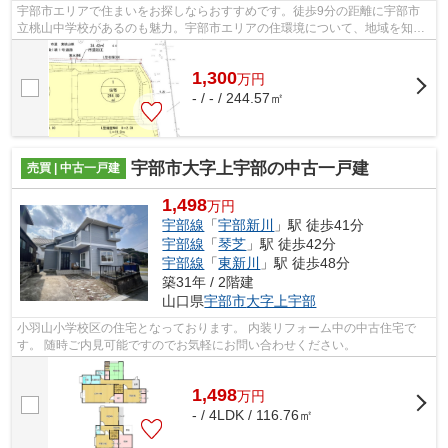
宇部市エリアで住まいをお探しならおすすめです。徒歩9分の距離に宇部市
立桃山中学校があるのも魅力。宇部市エリアの住環境について、地域を知り
尽くしているスタッフが適切にご案内い...
1,300
万
円
- / - / 244.57㎡
宇部市大字上宇部の中古一戸建
売買 | 中古一戸建
1,498
万円
宇部線
「
宇部新川
」駅 徒歩41分
宇部線
「
琴芝
」駅 徒歩42分
宇部線
「
東新川
」駅 徒歩48分
築31年 / 2階建
山口県
宇部市
大字上宇部
小羽山小学校区の住宅となっております。 内装リフォーム中の中古住宅で
す。 随時ご内見可能ですのでお気軽にお問い合わせください。
1,498
万
円
- / 4LDK / 116.76㎡