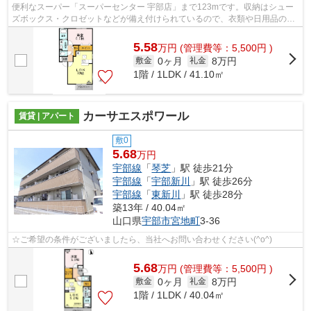
便利なスーパー「スーパーセンター 宇部店」まで123mです。収納はシュー
ズボックス・クロゼットなどが備え付けられているので、衣類や日用品の収
納に重宝します。安定してTVを視聴でき...
5.58
万
円
(管理費等：5,500円 )
0ヶ月
8万円
敷金
礼金
1階 / 1LDK / 41.10㎡
カーサエスポワール
賃貸 | アパート
敷0
5.68
万円
宇部線
「
琴芝
」駅 徒歩21分
宇部線
「
宇部新川
」駅 徒歩26分
宇部線
「
東新川
」駅 徒歩28分
築13年 / 40.04㎡
山口県
宇部市
宮地町
3-36
☆ご希望の条件がございましたら、当社へお問い合わせください(^o^)
5.68
万
円
(管理費等：5,500円 )
0ヶ月
8万円
敷金
礼金
1階 / 1LDK / 40.04㎡