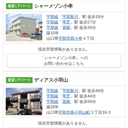
シャーメゾン小串
賃貸 | アパート
宇部線
「
宇部新川
」駅 徒歩18分
宇部線
「
琴芝
」駅 徒歩27分
宇部線
「
居能
」駅 徒歩26分
築15年
山口県
宇部市
西小串
４丁目
現在空室情報がありません。
「シャーメゾン小串」への
お問い合わせはこちら
ディアス小羽山
賃貸 | アパート
宇部線
「
宇部新川
」駅 徒歩40分
宇部線
「
琴芝
」駅 徒歩44分
宇部線
「
居能
」駅 徒歩56分
築28年
山口県
宇部市
南小羽山町
２丁目16-3
現在空室情報がありません。