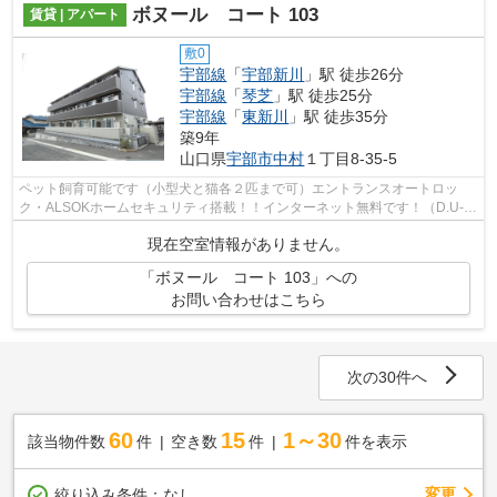
ボヌール コート 103
賃貸 | アパート
敷0
宇部線
「
宇部新川
」駅 徒歩26分
宇部線
「
琴芝
」駅 徒歩25分
宇部線
「
東新川
」駅 徒歩35分
築9年
山口県
宇部市
中村
１丁目8-35-5
ペット飼育可能です（小型犬と猫各２匹まで可）エントランスオートロッ
ク・ALSOKホームセキュリティ搭載！！インターネット無料です！（D.U-
NET／Wi-Fi確認中）エアコン２台・浴室テレ...
現在空室情報がありません。
「ボヌール コート 103」への
お問い合わせはこちら
次の30件へ
60
15
1～30
該当物件数
件
空き数
件
件を表示
変更
絞り込み条件：
なし