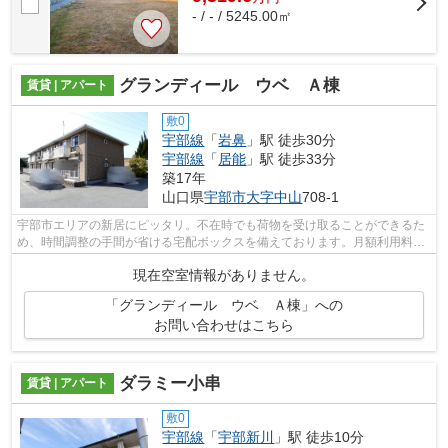
- / - / 5245.00㎡
グランディール ウベ Ａ棟
賃貸 | アパート
敷0
宇部線
「
岩鼻
」駅 徒歩30分
宇部線
「
居能
」駅 徒歩33分
築17年
山口県
宇部市
大字中山
708-1
宇部市エリアの新居にピッタリ。不在時でも荷物を受け取ることができるた
め、時間調整の手間が省ける宅配ボックスを備えております。月額利用料金
3300円の駐車場です。当社では、宇部...
現在空室情報がありません。
「グランディール ウベ Ａ棟」への
お問い合わせはこちら
ダラミー小串
賃貸 | アパート
敷0
宇部線
「
宇部新川
」駅 徒歩10分