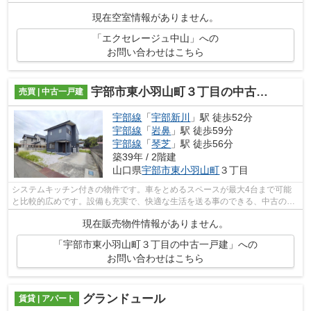
現在空室情報がありません。
「エクセレージュ中山」への
お問い合わせはこちら
宇部市東小羽山町３丁目の中古一戸建
売買 | 中古一戸建
宇部線
「
宇部新川
」駅 徒歩52分
宇部線
「
岩鼻
」駅 徒歩59分
宇部線
「
琴芝
」駅 徒歩56分
築39年 / 2階建
山口県
宇部市
東小羽山町
３丁目
システムキッチン付きの物件です。車をとめるスペースが最大4台まで可能
と比較的広めです。設備も充実で、快適な生活を送る事のできる、中古の戸
建て物件。好条件で快適な住み心地の1,...
現在販売物件情報がありません。
「宇部市東小羽山町３丁目の中古一戸建」への
お問い合わせはこちら
グランドュール
賃貸 | アパート