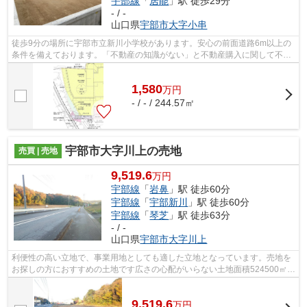
宇部線
「
居能
」駅 徒歩29分
- / -
山口県
宇部市
大字小串
徒歩9分の場所に宇部市立新川小学校があります。安心の前面道路6m以上の
条件を備えております。「不動産の知識がない」と不動産購入に関して不安
をお持ちではありませんか。当社スタッ...
1,580
万
円
- / - / 244.57㎡
宇部市大字川上の売地
売買 | 売地
9,519.6
万円
宇部線
「
岩鼻
」駅 徒歩60分
宇部線
「
宇部新川
」駅 徒歩60分
宇部線
「
琴芝
」駅 徒歩63分
- / -
山口県
宇部市
大字川上
利便性の高い立地で、事業用地としても適した立地となっています。売地を
お探しの方におすすめの土地です広さの心配がいらない土地面積524500㎡
(公簿)。お気軽に当社スタッフまでお問...
9,519.6
万
円