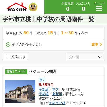
閲覧履歴
お気に入り
メニュー
0
0
宇部市立桃山中学校の周辺物件一覧
60
15
1～30
該当物件数
件
販売数
件
件を表示
変更
絞り込み条件：
なし
空室のみ
セジュール鵬舟
賃貸 | アパート
敷0
5.58
万円
宇部線
「
琴芝
」駅 徒歩15分
宇部線
「
東新川
」駅 徒歩23分
築20年 / 41.10㎡
山口県
宇部市
中村
３丁目9-23-4