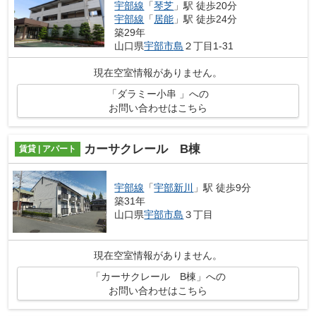
宇部線
「
琴芝
」駅 徒歩20分
宇部線
「
居能
」駅 徒歩24分
築29年
山口県
宇部市
島
２丁目1-31
現在空室情報がありません。
「ダラミー小串 」への
お問い合わせはこちら
カーサクレール B棟
賃貸 | アパート
宇部線
「
宇部新川
」駅 徒歩9分
築31年
山口県
宇部市
島
３丁目
現在空室情報がありません。
「カーサクレール B棟」への
お問い合わせはこちら