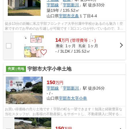
宇部線
「
宇部新川
」駅 徒歩33分
築19年 / 135.52㎡
山口県
宇部市
北条
１丁目4-4
徒歩13分の距離に私立宇部フロンティア大学付属中学校があるのも魅力！空
家ですのでお早めのお引越しが可能です！3口コンロが付いているので、3つ
の料理を同時に進められて時短につな...
14
万
円
(管理費等：- )
1ヶ月
1ヶ月
敷金
礼金
- / 3LDK / 135.52㎡
宇部市大字小串土地
売買 | 売地
150
万円
宇部線
「
宇部新川
」駅 徒歩26分
- / -
山口県
宇部市
大字小串
お買い得価格の売り土地です！宇部の町を一望できます！知識と経験豊富な
当社スタッフが、お客様の不動産探しをサポートし、不動産購入に関する疑
問にも適切にお応えいたします(#^^#)
150
万
円