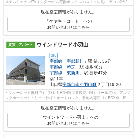
ステムキッチン/TVインターホン/宅配ボックス/バストイレ別/エアコン2台/ペ
ット相談/照明付き/シャワー付洗...
現在空室情報がありません。
「ケヤキ・コート」への
お問い合わせはこちら
ウインドワード小羽山
賃貸 | アパート
敷0
宇部線
「
宇部新川
」駅 徒歩36分
宇部線
「
琴芝
」駅 徒歩40分
宇部線
「
東新川
」駅 徒歩47分
築11年
山口県
宇部市
南小羽山町
２丁目19-20
インターネット無料です（D.U-NET回線工事後使用可）オール電化、アルソ
ックホームセキュリティ仕様！オートロック、敷地内専用ゴミBOX有（民間
回収）共用部に宅配ボックス設置してます☆
現在空室情報がありません。
「ウインドワード小羽山」への
お問い合わせはこちら