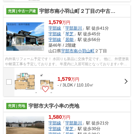
宇部市南小羽山町２丁目の中古一戸建
売買 | 中古一戸建
1,579
万円
宇部線
「
宇部新川
」駅 徒歩41分
宇部線
「
琴芝
」駅 徒歩45分
宇部線
「
居能
」駅 徒歩56分
築46年 / 2階建
山口県
宇部市
南小羽山町
２丁目
内外装リフォーム予定です！ 水回りも新品に交換予定です。 他に、外壁塗装
や耐震工事を予定しております。 年度内に入居可能となっております♪ 中古
住宅をお探しの方は遠慮なくお問い...
1,579
万
円
- / 3LDK / 110.10㎡
宇部市大字小串の売地
売買 | 売地
1,580
万円
宇部線
「
宇部新川
」駅 徒歩21分
宇部線
「
琴芝
」駅 徒歩30分