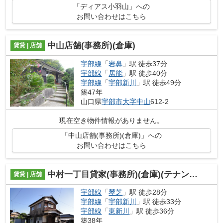
「ディアス小羽山」への
お問い合わせはこちら
中山店舗(事務所)(倉庫)
賃貸 | 店舗
宇部線
「
岩鼻
」駅 徒歩37分
宇部線
「
居能
」駅 徒歩40分
宇部線
「
宇部新川
」駅 徒歩49分
築47年
山口県
宇部市
大字中山
612-2
現在空き物件情報がありません。
「中山店舗(事務所)(倉庫)」への
お問い合わせはこちら
中村一丁目貸家(事務所)(倉庫)(テナント)
賃貸 | 店舗
宇部線
「
琴芝
」駅 徒歩28分
宇部線
「
宇部新川
」駅 徒歩33分
宇部線
「
東新川
」駅 徒歩36分
築38年