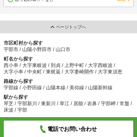
ページトップへ
市区町村から探す
宇部市
/
山陽小野田市
/
山口市
町名から探す
西小串
/
大字東岐波
/
則貞
/
上野中町
/
大字西岐波
/
大字小串
/
中央町
/
東梶返
/
大字妻崎開作
/
大字東須恵
路線から探す
宇部線
/
小野田線
/
山陽本線
/
美祢線
/
山陽新幹線
駅から探す
琴芝
/
宇部新川
/
東新川
/
草江
/
居能
/
岩鼻
/
宇部岬
/
常盤
/
床波
/
宇部
電話でお問い合わせ