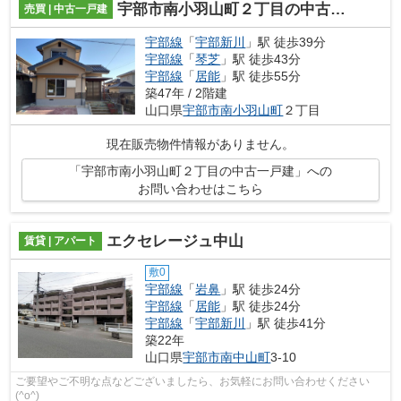
宇部市南小羽山町２丁目の中古一戸建
売買 | 中古一戸建
宇部線
「
宇部新川
」駅 徒歩39分
宇部線
「
琴芝
」駅 徒歩43分
宇部線
「
居能
」駅 徒歩55分
築47年 / 2階建
山口県
宇部市
南小羽山町
２丁目
現在販売物件情報がありません。
「宇部市南小羽山町２丁目の中古一戸建」への
お問い合わせはこちら
エクセレージュ中山
賃貸 | アパート
敷0
宇部線
「
岩鼻
」駅 徒歩24分
宇部線
「
居能
」駅 徒歩24分
宇部線
「
宇部新川
」駅 徒歩41分
築22年
山口県
宇部市
南中山町
3-10
ご要望やご不明な点などございましたら、お気軽にお問い合わせください
(^o^)