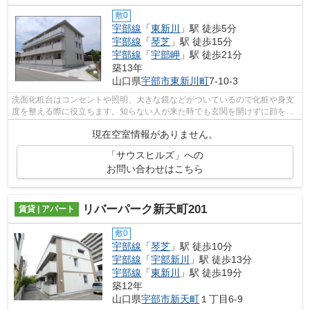
敷0
宇部線
「
東新川
」駅 徒歩5分
宇部線
「
琴芝
」駅 徒歩15分
宇部線
「
宇部岬
」駅 徒歩21分
築13年
山口県
宇部市
東新川町
7-10-3
洗面化粧台はコンセントや照明、大きな鏡などがついているので化粧や身支
度を整える際に役立ちます。知らない人が来た時でも玄関を開けずに顔を確
認できるモニター付きインターホンが...
現在空室情報がありません。
「サウスヒルズ」への
お問い合わせはこちら
リバーパーク新天町201
賃貸 | アパート
敷0
宇部線
「
琴芝
」駅 徒歩10分
宇部線
「
宇部新川
」駅 徒歩13分
宇部線
「
東新川
」駅 徒歩19分
築12年
山口県
宇部市
新天町
１丁目6-9