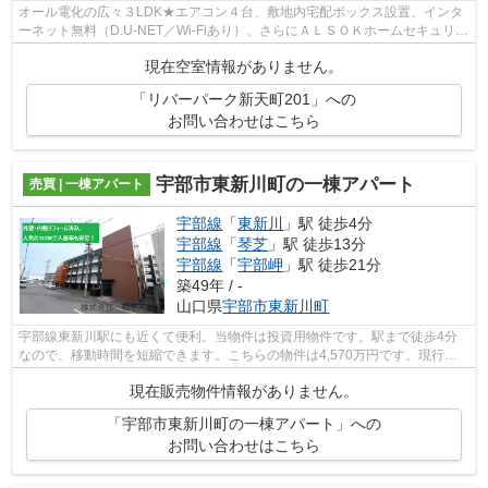
オール電化の広々３LDK★エアコン４台、敷地内宅配ボックス設置、インタ
ーネット無料（D.U-NET／Wi-Fiあり）、さらにＡＬＳＯＫホームセキュリテ
ィ付き☆3階には、半屋内空間(ｴｺﾛｼﾞｱﾊﾞﾙｺ...
現在空室情報がありません。
「リバーパーク新天町201」への
お問い合わせはこちら
宇部市東新川町の一棟アパート
売買 | 一棟アパート
宇部線
「
東新川
」駅 徒歩4分
宇部線
「
琴芝
」駅 徒歩13分
宇部線
「
宇部岬
」駅 徒歩21分
築49年 / -
山口県
宇部市
東新川町
宇部線東新川駅にも近くて便利。当物件は投資用物件です。駅まで徒歩4分
なので、移動時間を短縮できます。こちらの物件は4,570万円です。現行表
面利回りはなんと17％越え。
現在販売物件情報がありません。
「宇部市東新川町の一棟アパート」への
お問い合わせはこちら