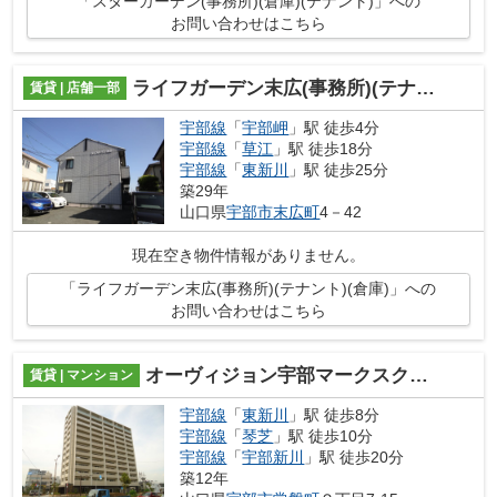
「スターガーデン(事務所)(倉庫)(テナント)」への
お問い合わせはこちら
ライフガーデン末広(事務所)(テナント)(倉庫)
賃貸 | 店舗一部
宇部線
「
宇部岬
」駅 徒歩4分
宇部線
「
草江
」駅 徒歩18分
宇部線
「
東新川
」駅 徒歩25分
築29年
山口県
宇部市
末広町
4－42
現在空き物件情報がありません。
「ライフガーデン末広(事務所)(テナント)(倉庫)」への
お問い合わせはこちら
オーヴィジョン宇部マークスクエア
賃貸 | マンション
宇部線
「
東新川
」駅 徒歩8分
宇部線
「
琴芝
」駅 徒歩10分
宇部線
「
宇部新川
」駅 徒歩20分
築12年