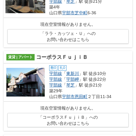
宇部線
「
琴芝
」駅 徒歩21分
築4年
山口県
宇部市
芝中町
6-36
現在空室情報がありません。
「ララ・カッツェ・Ｕ」への
お問い合わせはこちら
コーポラスＦｕｊｉＢ
賃貸 | アパート
敷0
礼0
宇部線
「
東新川
」駅 徒歩10分
宇部線
「
宇部岬
」駅 徒歩22分
宇部線
「
琴芝
」駅 徒歩21分
築29年
山口県
宇部市
恩田町
２丁目11-34
現在空室情報がありません。
「コーポラスＦｕｊｉＢ」への
お問い合わせはこちら