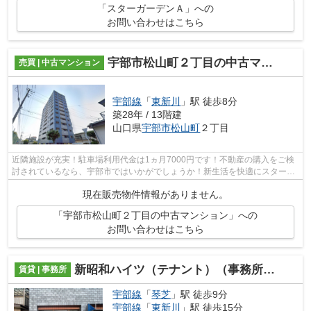
「スターガーデンＡ」への
お問い合わせはこちら
宇部市松山町２丁目の中古マンション
売買 | 中古マンション
宇部線
「
東新川
」駅 徒歩8分
築28年 / 13階建
山口県
宇部市
松山町
２丁目
近隣施設が充実！駐車場利用代金は1ヵ月7000円です！不動産の購入をご検
討されているなら、宇部市ではいかがでしょうか！新生活を快適にスタート
できるよう、当社スタッフがしっかりと...
現在販売物件情報がありません。
「宇部市松山町２丁目の中古マンション」への
お問い合わせはこちら
新昭和ハイツ（テナント）（事務所）（倉庫）
賃貸 | 事務所
宇部線
「
琴芝
」駅 徒歩9分
宇部線
「
東新川
」駅 徒歩15分