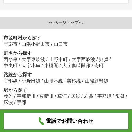
ページトップへ
市区町村から探す
宇部市
/
山陽小野田市
/
山口市
町名から探す
西小串
/
大字東岐波
/
上野中町
/
大字西岐波
/
則貞
/
中央町
/
大字小串
/
東梶返
/
大字妻崎開作
/
寿町
路線から探す
宇部線
/
小野田線
/
山陽本線
/
美祢線
/
山陽新幹線
駅から探す
琴芝
/
宇部新川
/
東新川
/
草江
/
居能
/
岩鼻
/
宇部岬
/
常盤
/
床波
/
宇部
電話でお問い合わせ