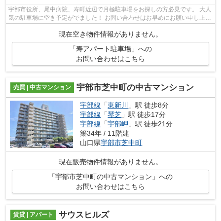
宇部市役所、尾中病院、寿町近辺で月極駐車場をお探しの方必見です。 大人
気の駐車場に空き予定がでました！ お問い合わせはお早めにお願い申し上げ
ます！
現在空き物件情報がありません。
「寿アパート駐車場」への
お問い合わせはこちら
宇部市芝中町の中古マンション
売買 | 中古マンション
宇部線
「
東新川
」駅 徒歩8分
宇部線
「
琴芝
」駅 徒歩17分
宇部線
「
宇部岬
」駅 徒歩21分
築34年 / 11階建
山口県
宇部市
芝中町
現在販売物件情報がありません。
「宇部市芝中町の中古マンション」への
お問い合わせはこちら
サウスヒルズ
賃貸 | アパート