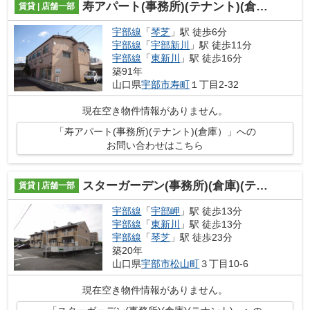
寿アパート(事務所)(テナント)(倉庫）
賃貸 | 店舗一部
宇部線
「
琴芝
」駅 徒歩6分
宇部線
「
宇部新川
」駅 徒歩11分
宇部線
「
東新川
」駅 徒歩16分
築91年
山口県
宇部市
寿町
１丁目2-32
現在空き物件情報がありません。
「寿アパート(事務所)(テナント)(倉庫）」への
お問い合わせはこちら
スターガーデン(事務所)(倉庫)(テナント)
賃貸 | 店舗一部
宇部線
「
宇部岬
」駅 徒歩13分
宇部線
「
東新川
」駅 徒歩13分
宇部線
「
琴芝
」駅 徒歩23分
築20年
山口県
宇部市
松山町
３丁目10-6
現在空き物件情報がありません。