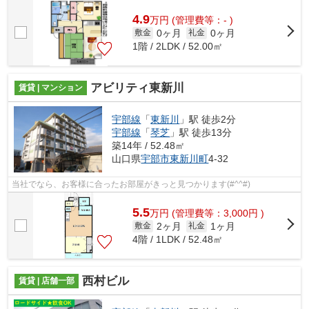
4.9
万
円
(管理費等：- )
0ヶ月
0ヶ月
敷金
礼金
1階 / 2LDK / 52.00㎡
アビリティ東新川
賃貸 | マンション
宇部線
「
東新川
」駅 徒歩2分
宇部線
「
琴芝
」駅 徒歩13分
築14年 / 52.48㎡
山口県
宇部市
東新川町
4-32
当社でなら、お客様に合ったお部屋がきっと見つかります(#^^#)
5.5
万
円
(管理費等：3,000円 )
2ヶ月
1ヶ月
敷金
礼金
4階 / 1LDK / 52.48㎡
西村ビル
賃貸 | 店舗一部