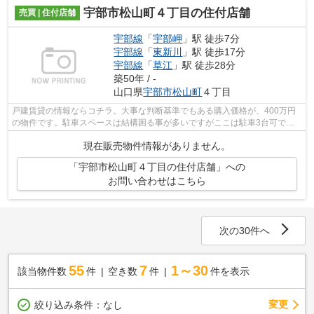
宇部市松山町４丁目の住付店舗
売買 | 住付店舗
宇部線
「
宇部岬
」駅 徒歩7分
宇部線
「
東新川
」駅 徒歩17分
宇部線
「
草江
」駅 徒歩28分
築50年 / -
山口県
宇部市
松山町
４丁目
戸建賃貸の情報ならコチラ。大事な判断基準でもある購入価格が、400万円
の物件です。駐車スペースは結構困る事が多いですがここは駐車3台可で
す。駅から徒歩7分圏内の物件です。普段電...
現在販売物件情報がありません。
「宇部市松山町４丁目の住付店舗」への
お問い合わせはこちら
次の30件へ
55
7
1～30
該当物件数
件
空き数
件
件を表示
変更
絞り込み条件：
なし