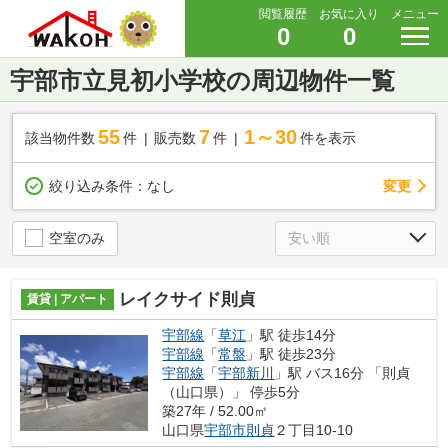
閲覧履歴
お気に入り
メニュー
0
0
宇部市立見初小学校の周辺物件一覧
55
7
1～30
該当物件数
件
販売数
件
件を表示
変更
絞り込み条件：
なし
空室のみ
レイクサイド則貞
賃貸 | アパート
宇部線
「
草江
」駅 徒歩14分
宇部線
「
常盤
」駅 徒歩23分
宇部線
「
宇部新川
」駅 バス16分 「則貞
（山口県）」 停歩5分
築27年 / 52.00㎡
山口県
宇部市
則貞
２丁目10-10