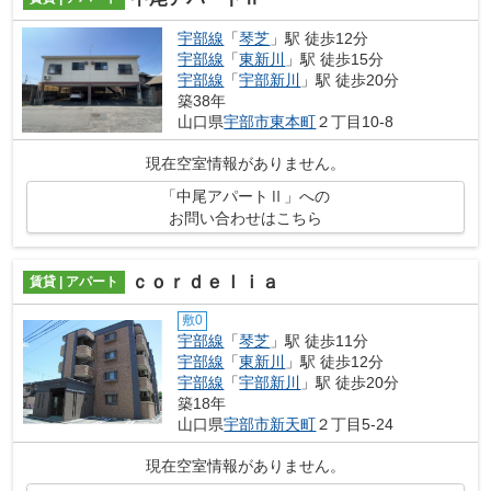
宇部線
「
琴芝
」駅 徒歩12分
宇部線
「
東新川
」駅 徒歩15分
宇部線
「
宇部新川
」駅 徒歩20分
築38年
山口県
宇部市
東本町
２丁目10-8
現在空室情報がありません。
「中尾アパートⅡ」への
お問い合わせはこちら
ｃｏｒｄｅｌｉａ
賃貸 | アパート
敷0
宇部線
「
琴芝
」駅 徒歩11分
宇部線
「
東新川
」駅 徒歩12分
宇部線
「
宇部新川
」駅 徒歩20分
築18年
山口県
宇部市
新天町
２丁目5-24
現在空室情報がありません。