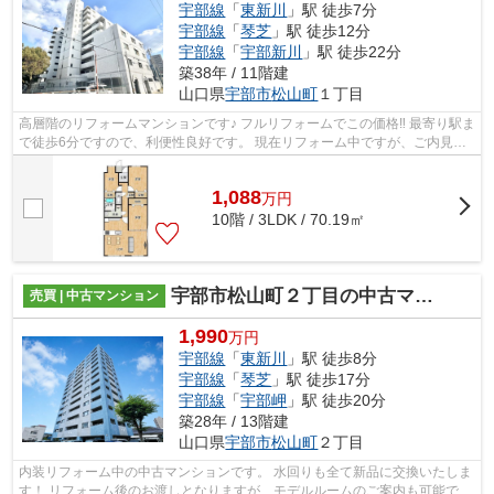
宇部線
「
東新川
」駅 徒歩7分
宇部線
「
琴芝
」駅 徒歩12分
宇部線
「
宇部新川
」駅 徒歩22分
築38年 / 11階建
山口県
宇部市
松山町
１丁目
高層階のリフォームマンションです♪ フルリフォームでこの価格‼ 最寄り駅ま
で徒歩6分ですので、利便性良好です。 現在リフォーム中ですが、ご内見可
能ですのでお気軽にお問い合わせく...
1,088
万
円
10階 / 3LDK / 70.19㎡
宇部市松山町２丁目の中古マンション
売買 | 中古マンション
1,990
万円
宇部線
「
東新川
」駅 徒歩8分
宇部線
「
琴芝
」駅 徒歩17分
宇部線
「
宇部岬
」駅 徒歩20分
築28年 / 13階建
山口県
宇部市
松山町
２丁目
内装リフォーム中の中古マンションです。 水回りも全て新品に交換いたしま
す！ リフォーム後のお渡しとなりますが、モデルルームのご案内も可能です