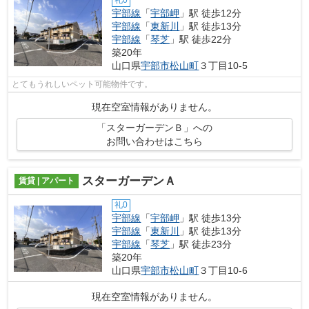
宇部線
「
宇部岬
」駅 徒歩12分
宇部線
「
東新川
」駅 徒歩13分
宇部線
「
琴芝
」駅 徒歩22分
築20年
山口県
宇部市
松山町
３丁目10-5
とてもうれしいペット可能物件です。
現在空室情報がありません。
「スターガーデンＢ」への
お問い合わせはこちら
スターガーデンＡ
賃貸 | アパート
礼0
宇部線
「
宇部岬
」駅 徒歩13分
宇部線
「
東新川
」駅 徒歩13分
宇部線
「
琴芝
」駅 徒歩23分
築20年
山口県
宇部市
松山町
３丁目10-6
現在空室情報がありません。