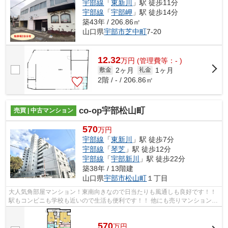
宇部線
「
東新川
」駅 徒歩11分
宇部線
「
宇部岬
」駅 徒歩14分
築43年 / 206.86㎡
山口県
宇部市
芝中町
7-20
12.32
万
円
(管理費等：- )
2ヶ月
1ヶ月
敷金
礼金
2階 / - / 206.86㎡
co-op宇部松山町
売買 | 中古マンション
570
万円
宇部線
「
東新川
」駅 徒歩7分
宇部線
「
琴芝
」駅 徒歩12分
宇部線
「
宇部新川
」駅 徒歩22分
築38年 / 13階建
山口県
宇部市
松山町
１丁目
大人気角部屋マンション！東南向きなので日当たりも風通しも良好です！！
駅もコンビニも学校も近いので生活も便利です！！ 他にも売りマンションの
ご相談なら和幸不動産までお問い合...
570
万
円