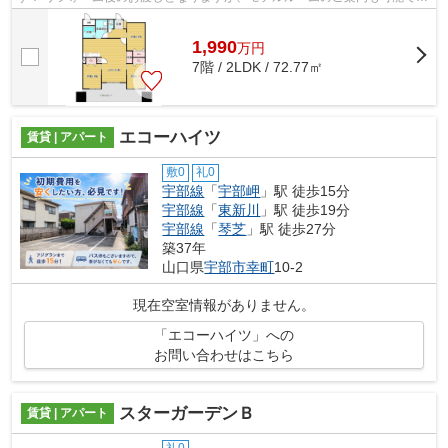
ので お気軽にお問い合せください。
1,990
万
円
7階 / 2LDK / 72.77㎡
エコーハイツ
賃貸 | アパート
敷0
礼0
宇部線
「
宇部岬
」駅 徒歩15分
宇部線
「
東新川
」駅 徒歩19分
宇部線
「
琴芝
」駅 徒歩27分
築37年
山口県
宇部市
幸町
10-2
現在空室情報がありません。
「エコーハイツ」への
お問い合わせはこちら
スターガーデンＢ
賃貸 | アパート
礼0