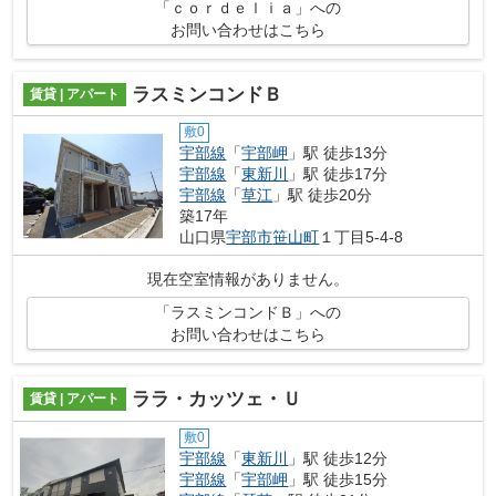
「ｃｏｒｄｅｌｉａ」への
お問い合わせはこちら
ラスミンコンドＢ
賃貸 | アパート
敷0
宇部線
「
宇部岬
」駅 徒歩13分
宇部線
「
東新川
」駅 徒歩17分
宇部線
「
草江
」駅 徒歩20分
築17年
山口県
宇部市
笹山町
１丁目5-4-8
現在空室情報がありません。
「ラスミンコンドＢ」への
お問い合わせはこちら
ララ・カッツェ・Ｕ
賃貸 | アパート
敷0
宇部線
「
東新川
」駅 徒歩12分
宇部線
「
宇部岬
」駅 徒歩15分