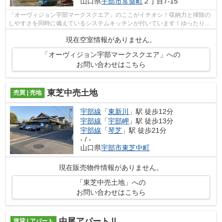
山口県
宇部市
常盤町
２丁目7-15
「オーヴィジョン宇部マークスクエア」のここがイチオシ！収納力と掃除の
しやすさを同時に備えているシステムキッチンが付いています！ゆったりと
した4LDKの物件です！エレベーターが...
現在空室情報がありません。
「オーヴィジョン宇部マークスクエア」への
お問い合わせはこちら
東芝中売土地
売買 | 売地
宇部線
「
東新川
」駅 徒歩12分
宇部線
「
宇部岬
」駅 徒歩13分
宇部線
「
琴芝
」駅 徒歩21分
- / -
山口県
宇部市
東芝中町
現在販売物件情報がありません。
「東芝中売土地」への
お問い合わせはこちら
中尾アパートⅡ
賃貸 | アパート