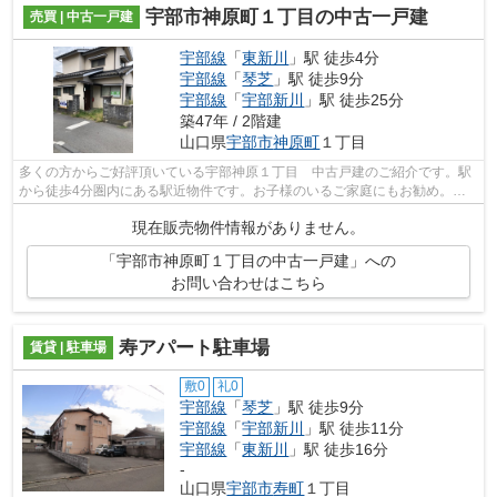
宇部市神原町１丁目の中古一戸建
売買 | 中古一戸建
宇部線
「
東新川
」駅 徒歩4分
宇部線
「
琴芝
」駅 徒歩9分
宇部線
「
宇部新川
」駅 徒歩25分
築47年 / 2階建
山口県
宇部市
神原町
１丁目
多くの方からご好評頂いている宇部神原１丁目 中古戸建のご紹介です。駅
から徒歩4分圏内にある駅近物件です。お子様のいるご家庭にもお勧め。伸
び伸びと生活できる中古戸建て物件がコ...
現在販売物件情報がありません。
「宇部市神原町１丁目の中古一戸建」への
お問い合わせはこちら
寿アパート駐車場
賃貸 | 駐車場
敷0
礼0
宇部線
「
琴芝
」駅 徒歩9分
宇部線
「
宇部新川
」駅 徒歩11分
宇部線
「
東新川
」駅 徒歩16分
-
山口県
宇部市
寿町
１丁目