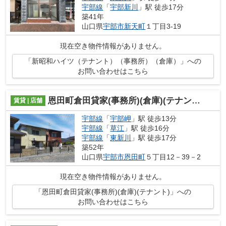
宇部線
「
宇部新川
」駅 徒歩17分
築41年
山口県
宇部市
新天町
１丁目3-19
現在空き物件情報がありません。
「新昭和ハイツ（テナント）（事務所）（倉庫）」への
お問い合わせはこちら
恩田町倉田貸家(事務所)(倉庫)(テナント)
賃貸 | 店舗
宇部線
「
宇部岬
」駅 徒歩13分
宇部線
「
草江
」駅 徒歩16分
宇部線
「
東新川
」駅 徒歩17分
築52年
山口県
宇部市
恩田町
５丁目12－39－2
現在空き物件情報がありません。
「恩田町倉田貸家(事務所)(倉庫)(テナント)」への
お問い合わせはこちら