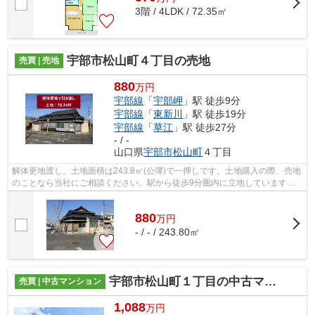
3階 / 4LDK / 72.35㎡
宇部市松山町４丁目の売地
売買 | 売地
880
万円
宇部線
「
宇部岬
」駅 徒歩9分
宇部線
「
東新川
」駅 徒歩19分
宇部線
「
草江
」駅 徒歩27分
- / -
山口県
宇部市
松山町
４丁目
解体更地渡し。土地面積は243.8㎡(公簿)で一押しです。土地購入の際、売地
のことなら当社にご相談ください。駅から徒歩9分圏内に立地しています。
お客様の住まいに求める条件は何です...
880
万
円
- / - / 243.80㎡
宇部市松山町１丁目の中古マンション
売買 | 中古マンション
1,088
万円