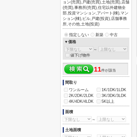
ョン(売買),戸建(売買),土地(売買),店舗
(売買),事務所(売買),住宅以外建物全
部,投資マンション,アパート(棟),マン
ション(棟),ビル,戸建(投資),店舗事務
所,その他,土地(投資)
指定しない
新築
中古
▼価格
～
値下げ物件
11
件が該当
間取り
ワンルーム
1K/1DK/1LDK
2K/2DK/2LDK
3K/3DK/3LDK
4K/4DK/4LDK
5K以上
面積
～
土地面積