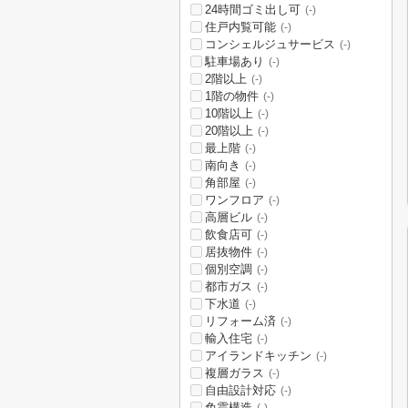
24時間ゴミ出し可
(-)
住戸内覧可能
(-)
コンシェルジュサービス
(-)
駐車場あり
(-)
2階以上
(-)
1階の物件
(-)
10階以上
(-)
20階以上
(-)
最上階
(-)
南向き
(-)
角部屋
(-)
ワンフロア
(-)
高層ビル
(-)
飲食店可
(-)
居抜物件
(-)
個別空調
(-)
都市ガス
(-)
下水道
(-)
リフォーム済
(-)
輸入住宅
(-)
アイランドキッチン
(-)
複層ガラス
(-)
自由設計対応
(-)
免震構造