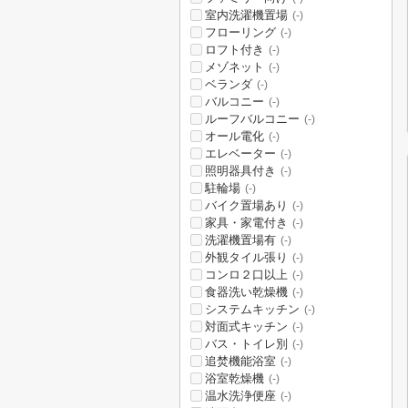
室内洗濯機置場
(-)
フローリング
(-)
ロフト付き
(-)
メゾネット
(-)
ベランダ
(-)
バルコニー
(-)
ルーフバルコニー
(-)
オール電化
(-)
エレベーター
(-)
照明器具付き
(-)
駐輪場
(-)
バイク置場あり
(-)
家具・家電付き
(-)
洗濯機置場有
(-)
外観タイル張り
(-)
コンロ２口以上
(-)
食器洗い乾燥機
(-)
システムキッチン
(-)
対面式キッチン
(-)
バス・トイレ別
(-)
追焚機能浴室
(-)
浴室乾燥機
(-)
温水洗浄便座
(-)