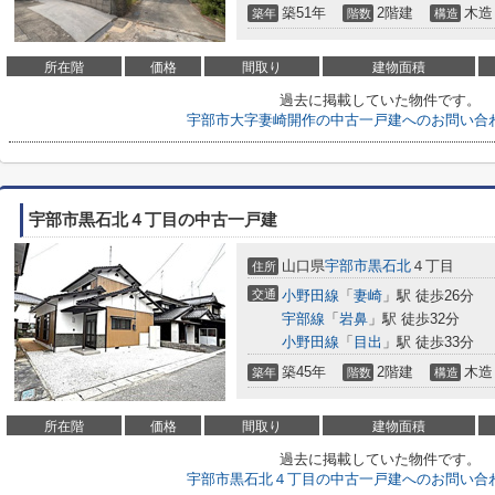
築51年
2階建
木造
築年
階数
構造
所在階
価格
間取り
建物面積
過去に掲載していた物件です。
宇部市大字妻崎開作の中古一戸建へのお問い合
宇部市黒石北４丁目の中古一戸建
山口県
宇部市
黒石北
４丁目
住所
交通
小野田線
「
妻崎
」駅 徒歩26分
宇部線
「
岩鼻
」駅 徒歩32分
小野田線
「
目出
」駅 徒歩33分
築45年
2階建
木造
築年
階数
構造
所在階
価格
間取り
建物面積
過去に掲載していた物件です。
宇部市黒石北４丁目の中古一戸建へのお問い合