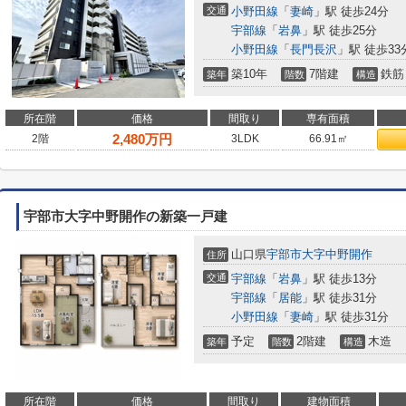
交通
小野田線
「
妻崎
」駅 徒歩24分
宇部線
「
岩鼻
」駅 徒歩25分
小野田線
「
長門長沢
」駅 徒歩33
築10年
7階建
鉄筋
築年
階数
構造
所在階
価格
間取り
専有面積
2,480
万円
2階
3LDK
66.91㎡
宇部市大字中野開作の新築一戸建
山口県
宇部市
大字中野開作
住所
交通
宇部線
「
岩鼻
」駅 徒歩13分
宇部線
「
居能
」駅 徒歩31分
小野田線
「
妻崎
」駅 徒歩31分
予定
2階建
木造
築年
階数
構造
所在階
価格
間取り
建物面積