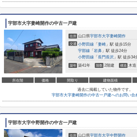
宇部市大字妻崎開作の中古一戸建
山口県
宇部市
大字妻崎開作
住所
交通
小野田線
「
妻崎
」駅 徒歩15分
宇部線
「
岩鼻
」駅 徒歩24分
小野田線
「
長門長沢
」駅 徒歩34
築41年
2階建
木造
築年
階数
構造
所在階
価格
間取り
建物面積
過去に掲載していた物件です。
宇部市大字妻崎開作の中古一戸建へのお問い合
宇部市大字中野開作の中古一戸建
山口県
宇部市
大字中野開作
住所