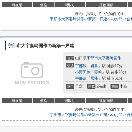
所在階
価格
間取り
建物面積
過去に掲載していた物件です。
宇部市大字妻崎開作の新築一戸建へのお問い合
宇部市大字妻崎開作の新築一戸建
山口県
宇部市
大字妻崎開作
住所
交通
宇部線
「
岩鼻
」駅 徒歩17分
小野田線
「
妻崎
」駅 徒歩28分
宇部線
「
居能
」駅 徒歩31分
予定
2階建
木造
築年
階数
構造
所在階
価格
間取り
建物面積
過去に掲載していた物件です。
宇部市大字妻崎開作の新築一戸建へのお問い合