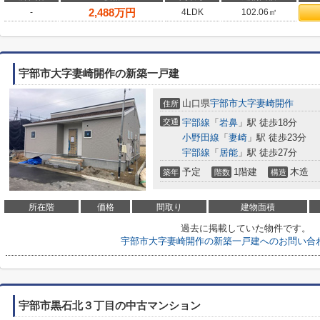
2,488
万円
-
4LDK
102.06㎡
宇部市大字妻崎開作の新築一戸建
山口県
宇部市
大字妻崎開作
住所
交通
宇部線
「
岩鼻
」駅 徒歩18分
小野田線
「
妻崎
」駅 徒歩23分
宇部線
「
居能
」駅 徒歩27分
予定
1階建
木造
築年
階数
構造
所在階
価格
間取り
建物面積
過去に掲載していた物件です。
宇部市大字妻崎開作の新築一戸建へのお問い合
宇部市黒石北３丁目の中古マンション