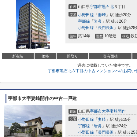
山口県
宇部市
黒石北
３丁目
住所
交通
小野田線
「
妻崎
」駅 徒歩20分
宇部線
「
岩鼻
」駅 徒歩26分
小野田線
「
長門長沢
」駅 徒歩28
築14年
10階建
鉄
築年
階数
構造
所在階
価格
間取り
専有面積
過去に掲載していた物件です。
宇部市黒石北３丁目の中古マンションへのお問い
宇部市大字妻崎開作の中古一戸建
山口県
宇部市
大字妻崎開作
住所
交通
小野田線
「
妻崎
」駅 徒歩15分
宇部線
「
岩鼻
」駅 徒歩24分
小野田線
「
長門長沢
」駅 徒歩25