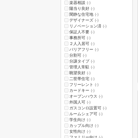
楽器相談
(-)
陽当り良好
(-)
閑静な住宅地
(-)
デザイナーズ
(-)
リノベーション済
(-)
保証人不要
(-)
事務所可
(-)
２人入居可
(-)
バリアフリー
(-)
分割可
(-)
分譲タイプ
(-)
管理人常駐
(-)
眺望良好
(-)
二世帯住宅
(-)
フリーレント
(-)
カードキー
(-)
オープンハウス
(-)
外国人可
(-)
ガスコンロ設置可
(-)
ルームシェア可
(-)
学生向け
(-)
カップル向け
(-)
女性向け
(-)
ファミリー向け
(-)