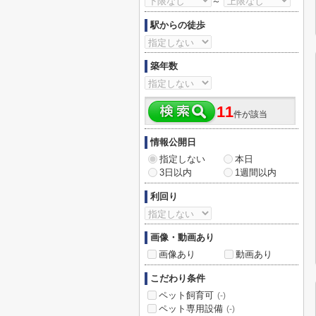
～
駅からの徒歩
築年数
11
件が該当
情報公開日
指定しない
本日
3日以内
1週間以内
利回り
画像・動画あり
画像あり
動画あり
こだわり条件
ペット飼育可
(-)
ペット専用設備
(-)