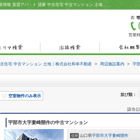
東割保育園周辺の物件一覧｜宇部市の不動産情報 賃貸アパ－ト 貸家 中古住宅 中古マンション 土地｜株式会社和幸不動産
営業時
中古住宅 中古マンション 土地｜株式会社和幸不動産
>
周辺施設案内
>
宇
並び順：
空室物件のみ表示
該当公
宇部市大字妻崎開作の中古マンション
山口県
宇部市
大字妻崎開作
住所