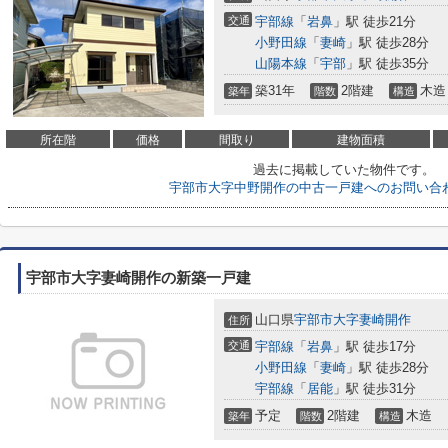
交通
宇部線
「
岩鼻
」駅 徒歩21分
小野田線
「
妻崎
」駅 徒歩28分
山陽本線
「
宇部
」駅 徒歩35分
築31年
2階建
木造
築年
階数
構造
所在階
価格
間取り
建物面積
過去に掲載していた物件です。
宇部市大字中野開作の中古一戸建へのお問い合
宇部市大字妻崎開作の新築一戸建
山口県
宇部市
大字妻崎開作
住所
交通
宇部線
「
岩鼻
」駅 徒歩17分
小野田線
「
妻崎
」駅 徒歩28分
宇部線
「
居能
」駅 徒歩31分
予定
2階建
木造
築年
階数
構造