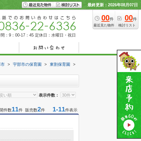
最終更新：2026年08月07日
00
00
件
件
最近見た物件
検討リスト
間：9：00-17：45
定休日：水曜日・祝日
部市
>
宇部市の保育園
>
東割保育園
>
表示件数：
11
2
1-11
開件数
件 販売数
件
件表示