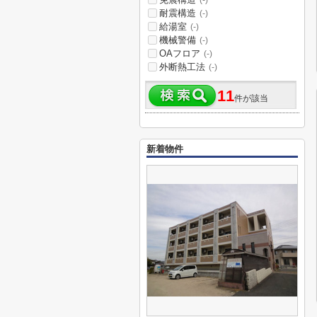
(-)
耐震構造
(-)
給湯室
(-)
機械警備
(-)
OAフロア
(-)
外断熱工法
(-)
11
件が該当
新着物件