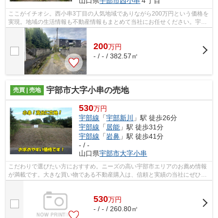
山口県
宇部市
西小串
４丁目
ここがイチオシ。西小串3丁目の人気地域でありながら200万円という価格を
実現。地域の生活情報も不動産情報もまとめて当社にお任せください。宇部
市エリアの地元密着の不動産会社だか...
200
万
円
- / - / 382.57㎡
宇部市大字小串の売地
売買 | 売地
530
万円
宇部線
「
宇部新川
」駅 徒歩26分
宇部線
「
居能
」駅 徒歩31分
宇部線
「
岩鼻
」駅 徒歩41分
- / -
山口県
宇部市
大字小串
こだわりで選びたい方におすすめ。ニーズの高い宇部市エリアのお薦め情報
が満載です。大きな買い物である不動産購入は、信頼と実績の当社にぜひお
任せください。ご連絡をお待ちしてお...
530
万
円
- / - / 260.80㎡