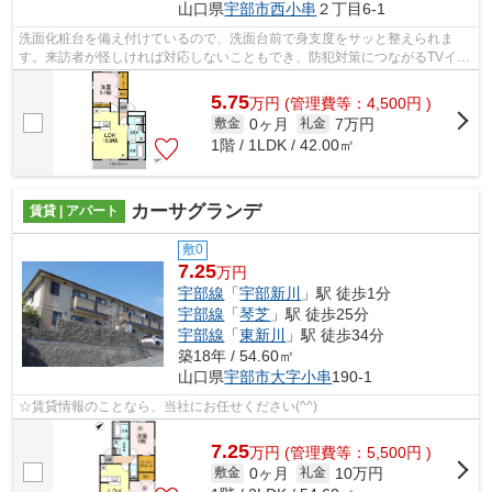
山口県
宇部市
西小串
２丁目6-1
洗面化粧台を備え付けているので、洗面台前で身支度をサッと整えられま
す。来訪者が怪しければ対応しないこともでき、防犯対策につながるTVイン
ターホンがあります。収納はシューズボ...
5.75
万
円
(管理費等：4,500円 )
0ヶ月
7万円
敷金
礼金
1階 / 1LDK / 42.00㎡
カーサグランデ
賃貸 | アパート
敷0
7.25
万円
宇部線
「
宇部新川
」駅 徒歩1分
宇部線
「
琴芝
」駅 徒歩25分
宇部線
「
東新川
」駅 徒歩34分
築18年 / 54.60㎡
山口県
宇部市
大字小串
190-1
☆賃貸情報のことなら、当社にお任せください(^^)
7.25
万
円
(管理費等：5,500円 )
0ヶ月
10万円
敷金
礼金