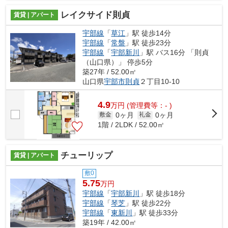
レイクサイド則貞
賃貸 | アパート
宇部線
「
草江
」駅 徒歩14分
宇部線
「
常盤
」駅 徒歩23分
宇部線
「
宇部新川
」駅 バス16分 「則貞
（山口県）」 停歩5分
築27年 / 52.00㎡
山口県
宇部市
則貞
２丁目10-10
4.9
万
円
(管理費等：- )
0ヶ月
0ヶ月
敷金
礼金
1階 / 2LDK / 52.00㎡
チューリップ
賃貸 | アパート
敷0
5.75
万円
宇部線
「
宇部新川
」駅 徒歩18分
宇部線
「
琴芝
」駅 徒歩22分
宇部線
「
東新川
」駅 徒歩33分
築19年 / 42.00㎡