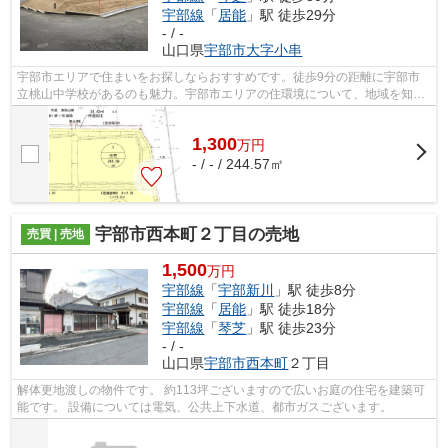
宇部線
「
居能
」駅 徒歩29分
- / -
山口県
宇部市
大字小串
宇部市エリアで住まいをお探しならおすすめです。徒歩9分の距離に宇部市
立桃山中学校があるのも魅力。宇部市エリアの住環境について、地域を知り
尽くしているスタッフが適切にご案内い...
1,300
万
円
- / - / 244.57㎡
宇部市西本町２丁目の売地
売買 | 売地
1,500
万円
宇部線
「
宇部新川
」駅 徒歩8分
宇部線
「
居能
」駅 徒歩18分
宇部線
「
琴芝
」駅 徒歩23分
- / -
山口県
宇部市
西本町
２丁目
解体更地渡しの物件です。 約113坪ございますので広いお庭の住宅を建築可
能です。 設備については電気、公共上下水道、都市ガスございます。