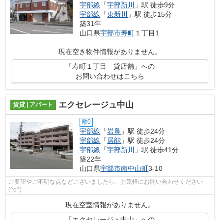
宇部線
「
宇部新川
」駅 徒歩9分
宇部線
「
東新川
」駅 徒歩15分
築31年
山口県
宇部市
寿町
１丁目1
現在空き物件情報がありません。
「寿町１丁目 貸店舗」への
お問い合わせはこちら
エクセレージュ中山
賃貸 | アパート
敷0
宇部線
「
岩鼻
」駅 徒歩24分
宇部線
「
居能
」駅 徒歩24分
宇部線
「
宇部新川
」駅 徒歩41分
築22年
山口県
宇部市
南中山町
3-10
ご要望やご不明な点などございましたら、お気軽にお問い合わせください
(^o^)
現在空室情報がありません。
「エクセレージュ中山」への