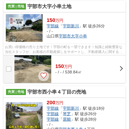
宇部市大字小串土地
売買 | 売地
150
万円
宇部線
「
宇部新川
」駅 徒歩26分
- / -
山口県
宇部市
大字小串
お買い得価格の売り土地です！宇部の町を一望できます！知識と経験豊富な
当社スタッフが、お客様の不動産探しをサポートし、不動産購入に関する疑
問にも適切にお応えいたします(#^^#)
150
万
円
- / - / 538.84㎡
宇部市西小串４丁目の売地
売買 | 売地
200
万円
宇部線
「
宇部新川
」駅 徒歩18分
宇部線
「
琴芝
」駅 徒歩26分
宇部線
「
居能
」駅 徒歩28分
- / -