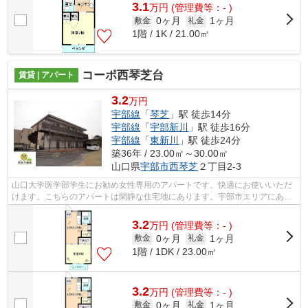
3.1
万
円
(管理費等：- )
0ヶ月
1ヶ月
敷金
礼金
1階 / 1K / 21.00㎡
コーポ西琴芝台
賃貸 | アパート
3.2
万円
宇部線
「
琴芝
」駅 徒歩14分
宇部線
「
宇部新川
」駅 徒歩16分
宇部線
「
東新川
」駅 徒歩24分
築36年 / 23.00㎡～30.00㎡
山口県
宇部市
西琴芝
２丁目2-3
山口大学医学部学生にお勧め女性専用のアパートです。快適にお使いいただ
けます。こちらのアパートは閑静な住宅地にあります。宇部市エリアにある
賃貸情報のことなら、地域に密着した...
3.2
万
円
(管理費等：- )
0ヶ月
1ヶ月
敷金
礼金
1階 / 1DK / 23.00㎡
3.2
万
円
(管理費等：- )
0ヶ月
1ヶ月
敷金
礼金