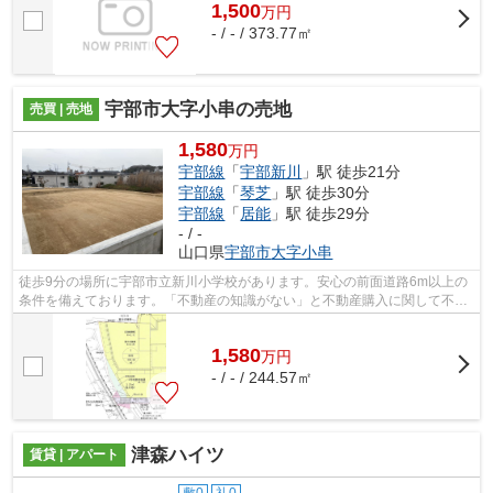
1,500
万
円
- / - / 373.77㎡
宇部市大字小串の売地
売買 | 売地
1,580
万円
宇部線
「
宇部新川
」駅 徒歩21分
宇部線
「
琴芝
」駅 徒歩30分
宇部線
「
居能
」駅 徒歩29分
- / -
山口県
宇部市
大字小串
徒歩9分の場所に宇部市立新川小学校があります。安心の前面道路6m以上の
条件を備えております。「不動産の知識がない」と不動産購入に関して不安
をお持ちではありませんか。当社スタッ...
1,580
万
円
- / - / 244.57㎡
津森ハイツ
賃貸 | アパート