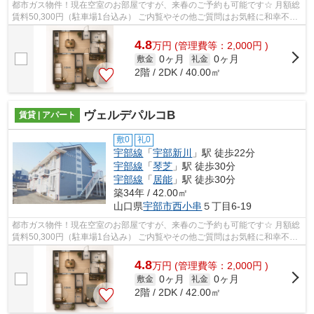
都市ガス物件！現在空室のお部屋ですが、来春のご予約も可能です☆ 月額総
賃料50,300円（駐車場1台込み） ご内覧やその他ご質問はお気軽に和幸不動
産までどうぞ＾＾
4.8
万
円
(管理費等：2,000円 )
0ヶ月
0ヶ月
敷金
礼金
2階 / 2DK / 40.00㎡
ヴェルデパルコB
賃貸 | アパート
敷0
礼0
宇部線
「
宇部新川
」駅 徒歩22分
宇部線
「
琴芝
」駅 徒歩30分
宇部線
「
居能
」駅 徒歩30分
築34年 / 42.00㎡
山口県
宇部市
西小串
５丁目6-19
都市ガス物件！現在空室のお部屋ですが、来春のご予約も可能です☆ 月額総
賃料50,300円（駐車場1台込み） ご内覧やその他ご質問はお気軽に和幸不動
産までどうぞ＾＾
4.8
万
円
(管理費等：2,000円 )
0ヶ月
0ヶ月
敷金
礼金
2階 / 2DK / 42.00㎡