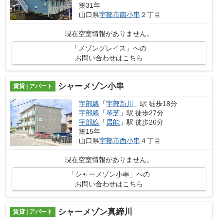
築31年
山口県
宇部市
南小串
２丁目
現在空室情報がありません。
「メゾングレイス」への
お問い合わせはこちら
シャーメゾン小串
賃貸 | アパート
宇部線
「
宇部新川
」駅 徒歩18分
宇部線
「
琴芝
」駅 徒歩27分
宇部線
「
居能
」駅 徒歩26分
築15年
山口県
宇部市
西小串
４丁目
現在空室情報がありません。
「シャーメゾン小串」への
お問い合わせはこちら
シャーメゾン真締川
賃貸 | アパート