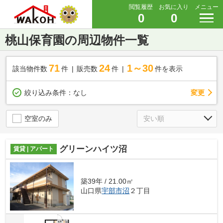
閲覧履歴
お気に入り
メニュー
0
0
桃山保育園の周辺物件一覧
71
24
1～30
該当物件数
件
販売数
件
件を表示
変更
絞り込み条件：
なし
空室のみ
グリーンハイツ沼
賃貸 | アパート
築39年 / 21.00㎡
山口県
宇部市
沼
２丁目