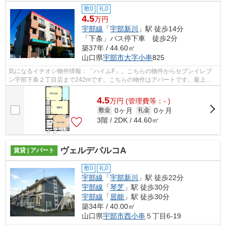
敷0
礼0
4.5
万円
宇部線
「
宇部新川
」駅 徒歩14分
「下条」バス停下車 徒歩2分
築37年 / 44.60㎡
山口県
宇部市
大字小串
825
気になるイチオシ物件情報：「ハイムF」。こちらの物件からセブンイレブ
ン宇部下条２丁目店まで242mです。こちらの物件はアパートです。最上階
の物件です。どういった設備が必要で、ど...
4.5
万
円
(管理費等：- )
0ヶ月
0ヶ月
敷金
礼金
3階 / 2DK / 44.60㎡
ヴェルデパルコA
賃貸 | アパート
敷0
礼0
宇部線
「
宇部新川
」駅 徒歩22分
宇部線
「
琴芝
」駅 徒歩30分
宇部線
「
居能
」駅 徒歩30分
築34年 / 40.00㎡
山口県
宇部市
西小串
５丁目6-19