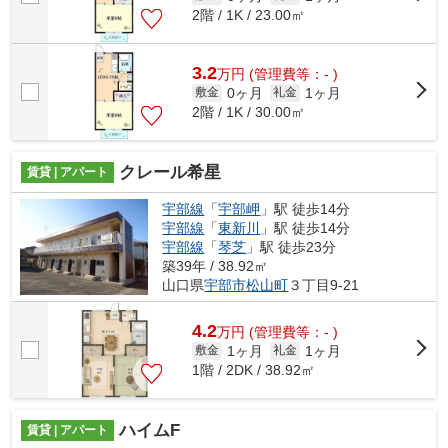
2階 / 1K / 23.00㎡
3.2
万
円
(管理費等：- )
0ヶ月
1ヶ月
敷金
礼金
2階 / 1K / 30.00㎡
クレール希星
賃貸 | アパート
宇部線
「
宇部岬
」駅 徒歩14分
宇部線
「
東新川
」駅 徒歩14分
宇部線
「
琴芝
」駅 徒歩23分
築39年 / 38.92㎡
山口県
宇部市
松山町
３丁目9-21
4.2
万
円
(管理費等：- )
1ヶ月
1ヶ月
敷金
礼金
1階 / 2DK / 38.92㎡
ハイムF
賃貸 | アパート