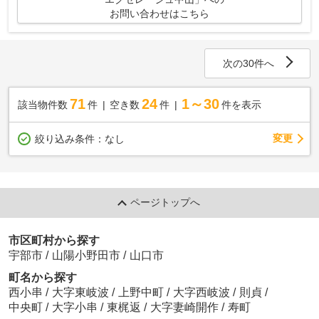
お問い合わせはこちら
次の30件へ
71
24
1～30
該当物件数
件
空き数
件
件を表示
変更
絞り込み条件：
なし
ページトップへ
市区町村から探す
宇部市
/
山陽小野田市
/
山口市
町名から探す
西小串
/
大字東岐波
/
上野中町
/
大字西岐波
/
則貞
/
中央町
/
大字小串
/
東梶返
/
大字妻崎開作
/
寿町