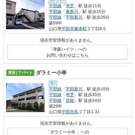
敷0
礼0
宇部線
「
琴芝
」駅 徒歩11分
宇部線
「
東新川
」駅 徒歩15分
宇部線
「
宇部新川
」駅 徒歩20分
築59年
山口県
宇部市
東本町
２丁目8-5
現在空室情報がありません。
「津森ハイツ」への
お問い合わせはこちら
ダラミー小串
賃貸 | アパート
敷0
宇部線
「
宇部新川
」駅 徒歩10分
宇部線
「
琴芝
」駅 徒歩20分
宇部線
「
居能
」駅 徒歩24分
築29年
山口県
宇部市
島
２丁目1-31
現在空室情報がありません。
「ダラミー小串 」への