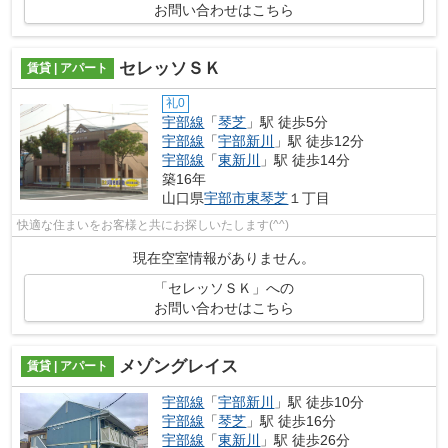
お問い合わせはこちら
セレッソＳＫ
賃貸 | アパート
礼0
宇部線
「
琴芝
」駅 徒歩5分
宇部線
「
宇部新川
」駅 徒歩12分
宇部線
「
東新川
」駅 徒歩14分
築16年
山口県
宇部市
東琴芝
１丁目
快適な住まいをお客様と共にお探しいたします(^^)
現在空室情報がありません。
「セレッソＳＫ」への
お問い合わせはこちら
メゾングレイス
賃貸 | アパート
宇部線
「
宇部新川
」駅 徒歩10分
宇部線
「
琴芝
」駅 徒歩16分
宇部線
「
東新川
」駅 徒歩26分