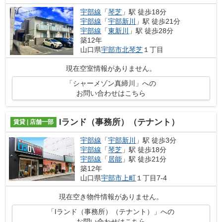
宇部線
「
琴芝
」駅 徒歩18分
宇部線
「
宇部新川
」駅 徒歩21分
宇部線
「
東新川
」駅 徒歩28分
築12年
山口県
宇部市
北琴芝
１丁目
現在空室情報がありません。
「シャーメゾン真締川」への
お問い合わせはこちら
Iランド（事務所）（テナント）
賃貸 | 店舗一部
宇部線
「
宇部新川
」駅 徒歩3分
宇部線
「
琴芝
」駅 徒歩18分
宇部線
「
居能
」駅 徒歩21分
築12年
山口県
宇部市
上町
１丁目7-4
現在空き物件情報がありません。
「Iランド（事務所）（テナント）」への
お問い合わせはこちら