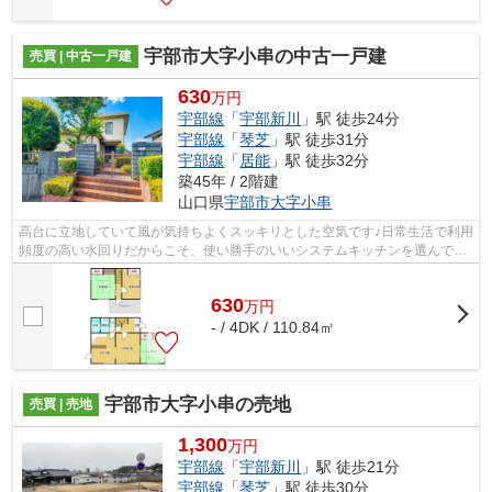
宇部市大字小串の中古一戸建
売買 | 中古一戸建
630
万円
宇部線
「
宇部新川
」駅 徒歩24分
宇部線
「
琴芝
」駅 徒歩31分
宇部線
「
居能
」駅 徒歩32分
築45年 / 2階建
山口県
宇部市
大字小串
高台に立地していて風が気持ちよくスッキリとした空気です♪日常生活で利用
頻度の高い水回りだからこそ、使い勝手のいいシステムキッチンを選んでみ
ませんか♪宇部市エリアと宇部線宇部...
630
万
円
- / 4DK / 110.84㎡
宇部市大字小串の売地
売買 | 売地
1,300
万円
宇部線
「
宇部新川
」駅 徒歩21分
宇部線
「
琴芝
」駅 徒歩30分