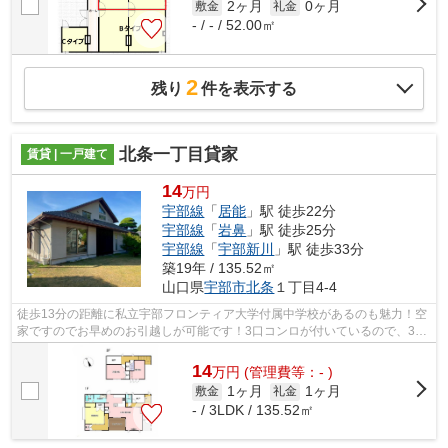
2ヶ月
0ヶ月
敷金
礼金
- / - / 52.00㎡
2
残り
件を表示する
北条一丁目貸家
賃貸 | 一戸建て
14
万円
宇部線
「
居能
」駅 徒歩22分
宇部線
「
岩鼻
」駅 徒歩25分
宇部線
「
宇部新川
」駅 徒歩33分
築19年 / 135.52㎡
山口県
宇部市
北条
１丁目4-4
徒歩13分の距離に私立宇部フロンティア大学付属中学校があるのも魅力！空
家ですのでお早めのお引越しが可能です！3口コンロが付いているので、3つ
の料理を同時に進められて時短につな...
14
万
円
(管理費等：- )
1ヶ月
1ヶ月
敷金
礼金
- / 3LDK / 135.52㎡