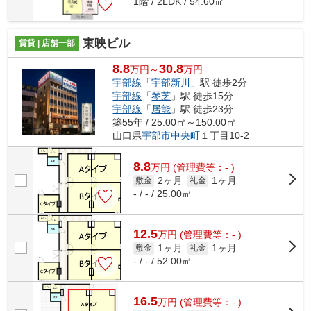
1階 / 2LDK / 54.60㎡
東映ビル
賃貸 | 店舗一部
8.8
30.8
万円～
万円
宇部線
「
宇部新川
」駅 徒歩2分
宇部線
「
琴芝
」駅 徒歩15分
宇部線
「
居能
」駅 徒歩23分
築55年 / 25.00㎡～150.00㎡
山口県
宇部市
中央町
１丁目10-2
8.8
万
円
(管理費等：- )
2ヶ月
1ヶ月
敷金
礼金
- / - / 25.00㎡
12.5
万
円
(管理費等：- )
1ヶ月
1ヶ月
敷金
礼金
- / - / 52.00㎡
16.5
万
円
(管理費等：- )