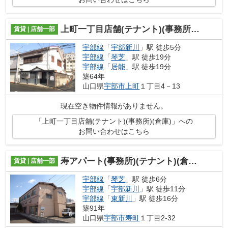
上町一丁目店舗(テナント)(事務所)(倉庫)
賃貸 | 店舗一部
宇部線
「
宇部新川
」駅 徒歩5分
宇部線
「
琴芝
」駅 徒歩19分
宇部線
「
居能
」駅 徒歩19分
築64年
山口県
宇部市
上町
１丁目4－13
現在空き物件情報がありません。
「上町一丁目店舗(テナント)(事務所)(倉庫)」への
お問い合わせはこちら
寿アパート(事務所)(テナント)(倉庫）
賃貸 | 店舗一部
宇部線
「
琴芝
」駅 徒歩6分
宇部線
「
宇部新川
」駅 徒歩11分
宇部線
「
東新川
」駅 徒歩16分
築91年
山口県
宇部市
寿町
１丁目2-32