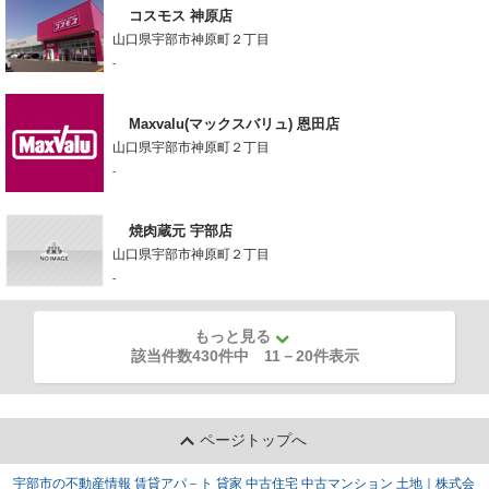
コスモス 神原店
山口県宇部市神原町２丁目
-
Maxvalu(マックスバリュ) 恩田店
山口県宇部市神原町２丁目
-
焼肉蔵元 宇部店
山口県宇部市神原町２丁目
-
もっと見る
該当件数430件中
11
－
20
件表示
ページトップへ
宇部市の不動産情報 賃貸アパ－ト 貸家 中古住宅 中古マンション 土地｜株式会