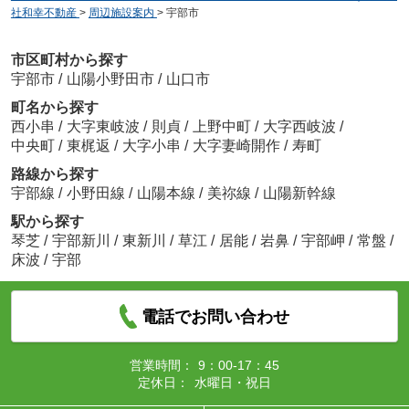
社和幸不動産
>
周辺施設案内
>
宇部市
市区町村から探す
宇部市
/
山陽小野田市
/
山口市
町名から探す
西小串
/
大字東岐波
/
則貞
/
上野中町
/
大字西岐波
/
中央町
/
東梶返
/
大字小串
/
大字妻崎開作
/
寿町
路線から探す
宇部線
/
小野田線
/
山陽本線
/
美祢線
/
山陽新幹線
駅から探す
琴芝
/
宇部新川
/
東新川
/
草江
/
居能
/
岩鼻
/
宇部岬
/
常盤
/
床波
/
宇部
電話でお問い合わせ
営業時間：
9：00-17：45
定休日：
水曜日・祝日