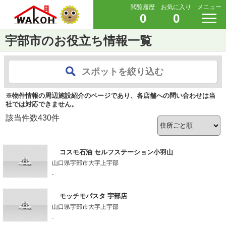
閲覧履歴
お気に入り
メニュー
0
0
宇部市のお役立ち情報一覧
スポットを絞り込む
※物件情報の周辺施設紹介のページであり、各店舗への問い合わせは当
社では対応できません。
該当件数
430
件
コスモ石油 セルフステーション小羽山
山口県宇部市大字上宇部
-
モッチモパスタ 宇部店
山口県宇部市大字上宇部
-