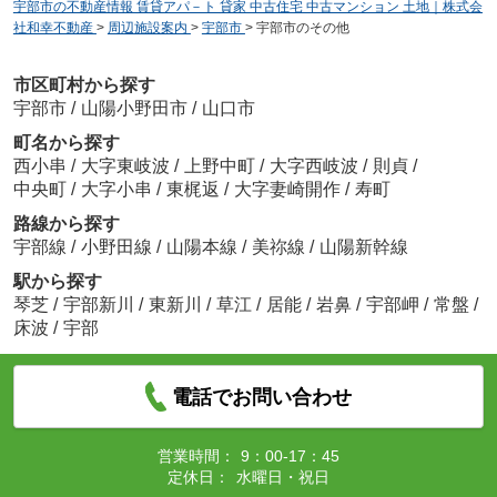
宇部市の不動産情報 賃貸アパ－ト 貸家 中古住宅 中古マンション 土地｜株式会
社和幸不動産
>
周辺施設案内
>
宇部市
>
宇部市のその他
市区町村から探す
宇部市
/
山陽小野田市
/
山口市
町名から探す
西小串
/
大字東岐波
/
上野中町
/
大字西岐波
/
則貞
/
中央町
/
大字小串
/
東梶返
/
大字妻崎開作
/
寿町
路線から探す
宇部線
/
小野田線
/
山陽本線
/
美祢線
/
山陽新幹線
駅から探す
琴芝
/
宇部新川
/
東新川
/
草江
/
居能
/
岩鼻
/
宇部岬
/
常盤
/
床波
/
宇部
電話でお問い合わせ
営業時間：
9：00-17：45
定休日：
水曜日・祝日