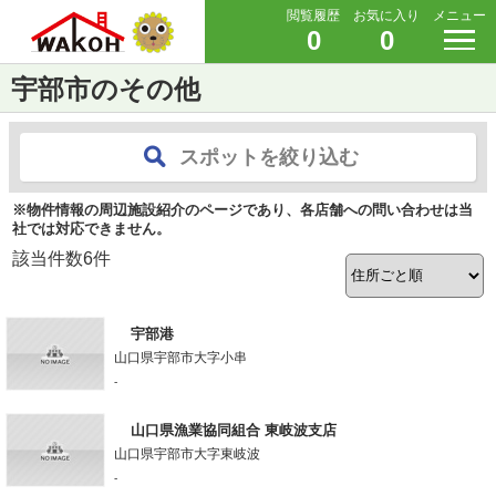
閲覧履歴
お気に入り
メニュー
0
0
宇部市のその他
スポットを絞り込む
※物件情報の周辺施設紹介のページであり、各店舗への問い合わせは当
社では対応できません。
該当件数
6
件
宇部港
山口県宇部市大字小串
-
山口県漁業協同組合 東岐波支店
山口県宇部市大字東岐波
-