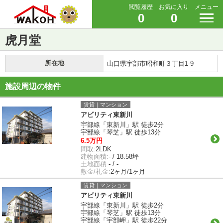
閲覧履歴
お気に入り
メニュー
0
0
虎月堂
所在地
山口県宇部市昭和町３丁目1-9
施設周辺の物件
賃貸｜マンション
アビリティ東新川
宇部線「東新川」駅 徒歩2分
宇部線「琴芝」駅 徒歩13分
6.5万円
間取:
2LDK
建物面積:
- / 18.58坪
土地面積:
- / -
敷金/礼金:
2ヶ月/1ヶ月
賃貸｜マンション
アビリティ東新川
宇部線「東新川」駅 徒歩2分
宇部線「琴芝」駅 徒歩13分
宇部線「宇部岬」駅 徒歩22分