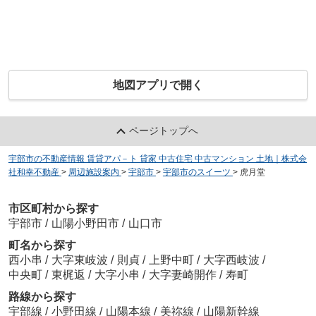
地図アプリで開く
ページトップへ
宇部市の不動産情報 賃貸アパ－ト 貸家 中古住宅 中古マンション 土地｜株式会
社和幸不動産
>
周辺施設案内
>
宇部市
>
宇部市のスイーツ
>
虎月堂
市区町村から探す
宇部市
/
山陽小野田市
/
山口市
町名から探す
西小串
/
大字東岐波
/
則貞
/
上野中町
/
大字西岐波
/
中央町
/
東梶返
/
大字小串
/
大字妻崎開作
/
寿町
路線から探す
宇部線
/
小野田線
/
山陽本線
/
美祢線
/
山陽新幹線