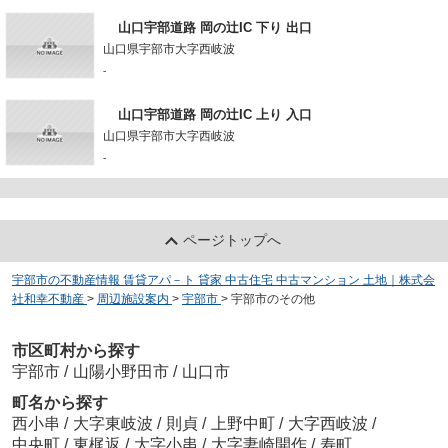
山口宇部道路 岡の辻IC 下り 出口
山口県宇部市大字西岐波
-
山口宇部道路 岡の辻IC 上り 入口
山口県宇部市大字西岐波
-
ページトップへ
宇部市の不動産情報 賃貸アパ－ト 貸家 中古住宅 中古マンション 土地｜株式会
社和幸不動産
>
周辺施設案内
>
宇部市
>
宇部市のその他
市区町村から探す
宇部市
/
山陽小野田市
/
山口市
町名から探す
西小串
/
大字東岐波
/
則貞
/
上野中町
/
大字西岐波
/
中央町
/
東梶返
/
大字小串
/
大字妻崎開作
/
寿町