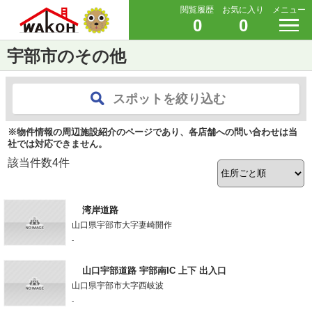
閲覧履歴
お気に入り
メニュー
0
0
宇部市のその他
スポットを絞り込む
※物件情報の周辺施設紹介のページであり、各店舗への問い合わせは当
社では対応できません。
該当件数
4
件
湾岸道路
山口県宇部市大字妻崎開作
-
山口宇部道路 宇部南IC 上下 出入口
山口県宇部市大字西岐波
-