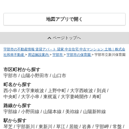
地図アプリで開く
ページトップへ
宇部市の不動産情報 賃貸アパ－ト 貸家 中古住宅 中古マンション 土地｜株式会
社和幸不動産
>
周辺施設案内
>
宇部市
>
宇部市の保育園
>
宇部市立新川保育園
市区町村から探す
宇部市
/
山陽小野田市
/
山口市
町名から探す
西小串
/
大字東岐波
/
上野中町
/
大字西岐波
/
則貞
/
中央町
/
大字小串
/
東梶返
/
大字妻崎開作
/
寿町
路線から探す
宇部線
/
小野田線
/
山陽本線
/
美祢線
/
山陽新幹線
駅から探す
琴芝
/
宇部新川
/
東新川
/
草江
/
居能
/
岩鼻
/
宇部岬
/
常盤
/