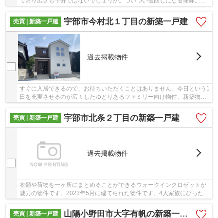
ており広さも十分ではないでしょうか。ついつい後回しになる掃除。フ
ローリングなら楽々です。ニーズのあるピカピカ...
宇部市今村北１丁目の新築一戸建
売買 | 新築一戸建
過去掲載物件
すぐに入居できるので、お待ちいただくことはありません。今日という1
日を充実させるのが広々したゆとりあるファミリー向け物件。新築物件
で新たな生活をスタートさせてみませんか。シ...
宇部市北条２丁目の新築一戸建
売買 | 新築一戸建
過去掲載物件
衣類や荷物を一ヶ所にまとめることができるウォークインクロゼットが
魅力の物件です。2023年5月に建てられた物件です。4人家族にぴったり
の広さのある4LDKの物件情報は当社まで。ご家...
山陽小野田市大字有帆の新築一戸建
売買 | 新築一戸建