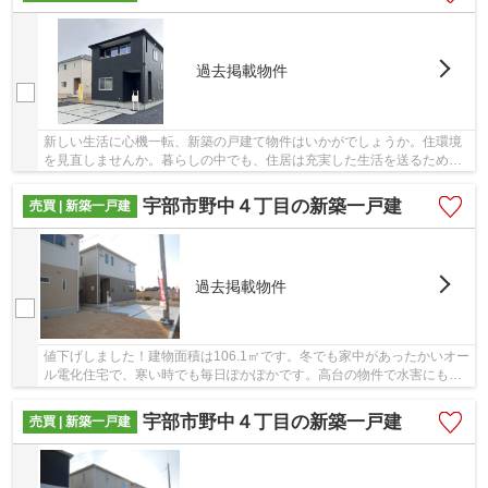
過去掲載物件
新しい生活に心機一転、新築の戸建て物件はいかがでしょうか。住環境
を見直しませんか。暮らしの中でも、住居は充実した生活を送るための
大きな役割を担っています。不動産を探すなら...
宇部市野中４丁目の新築一戸建
売買 | 新築一戸建
過去掲載物件
値下げしました！建物面積は106.1㎡です。冬でも家中があったかいオー
ル電化住宅で、寒い時でも毎日ぽかぽかです。高台の物件で水害にも強
い！新生活のスタートに一戸建てをお求めなら...
宇部市野中４丁目の新築一戸建
売買 | 新築一戸建