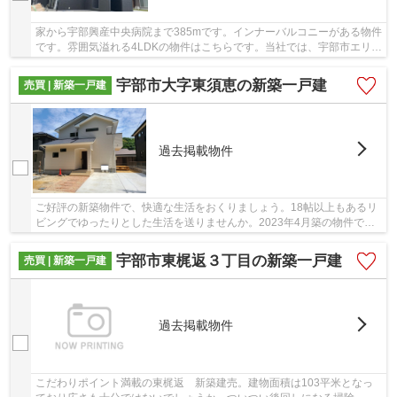
家から宇部興産中央病院まで385mです。インナーバルコニーがある物件
です。雰囲気溢れる4LDKの物件はこちらです。当社では、宇部市エリア
や宇部線丸尾付近での一戸建て情報をご紹介致...
宇部市大字東須恵の新築一戸建
売買 | 新築一戸建
過去掲載物件
ご好評の新築物件で、快適な生活をおくりましょう。18帖以上もあるリ
ビングでゆったりとした生活を送りませんか。2023年4月築の物件で
す。坂はなかなか上るのが大変ですが平坦地なら楽...
宇部市東梶返３丁目の新築一戸建
売買 | 新築一戸建
過去掲載物件
こだわりポイント満載の東梶返 新築建売。建物面積は103平米となっ