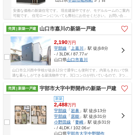
山口県
宇部市
昭和町
３丁目
安価な価格の新築住宅です。 現在建築中ですが、モデルルームのご案内
可能です。 住宅ローンについても弊社にお任せください。 お問い合せ
お待ちしております。
山口市嘉川の新築一戸建
売買 | 新築一戸建
2,190
万
円
宇部線
「
上嘉川
」駅 徒歩8分
- / 3LDK / 87.77㎡
山口県
山口市
嘉川
山口市立川西中学校が徒歩12分で通学にも便利です。内装もきれいで快
適な暮らしができる築浅物件です。3口コンロが付いているので、3つの
料理を同時に進められて時短につながります。...
宇部市大字中野開作の新築一戸建
売買 | 新築一戸建
新築
2,488
万
円
宇部線
「
岩鼻
」駅 徒歩13分
宇部線
「
居能
」駅 徒歩31分
小野田線
「
妻崎
」駅 徒歩31分
- / 4LDK / 102.06㎡
山口県
宇部市
大字中野開作