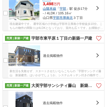
3,498
万
円
山陽本線
「
宇部
」駅 徒歩17分
- / 4LDK / 105.16㎡
山口県
宇部市
厚南北
３丁目
現在建築中です。 通学区域の小学校は宇部市立厚南小学校徒歩10分。こ
ちらの物件の間取りは4LDKとなっており、室内も広々です。お掃除がし
やすいIHクッキングヒーターです。新築の戸建...
宇部市東平原１丁目の新築一戸建
売買 | 新築一戸建
過去掲載物件
新生活を失敗せず、スタートさせたいならこちらの「宇部サンシテイ藤
山 新築建売」はいかがでしょうか。システムキッチン付きの物件で作
業効率がとても良くなります。フローリングは...
大英宇部サンシティ藤山 新築建売
売買 | 新築一戸建
過去掲載物件