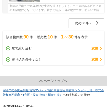
新築の戸建てで気分爽快な生活を送りましょう。ニーズのあるピカピカ
の新築物件となっています。駅まで徒歩13分の物件です。明るい生活を
送るには、快適な住環境が必要不可欠です。ぜ...
次の30件へ
90
10
1～30
該当物件数
件
販売数
件
件を表示
駅で絞り込む
変更
変更
絞り込み条件：
なし
ページトップへ
宇部市の不動産情報 賃貸アパ－ト 貸家 中古住宅 中古マンション 土地｜株式会
社和幸不動産
>
(売買・投資)路線・駅から探す
>
JR宇部線の売買物件