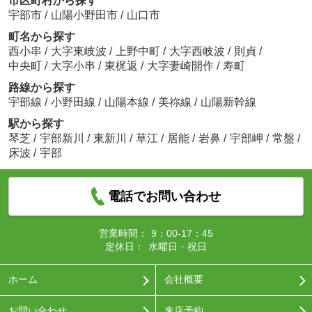
市区町村から探す
宇部市
/
山陽小野田市
/
山口市
町名から探す
西小串
/
大字東岐波
/
上野中町
/
大字西岐波
/
則貞
/
中央町
/
大字小串
/
東梶返
/
大字妻崎開作
/
寿町
路線から探す
宇部線
/
小野田線
/
山陽本線
/
美祢線
/
山陽新幹線
駅から探す
琴芝
/
宇部新川
/
東新川
/
草江
/
居能
/
岩鼻
/
宇部岬
/
常盤
/
床波
/
宇部
電話でお問い合わせ
営業時間：
9：00-17：45
定休日：
水曜日・祝日
ホーム
会社概要
お問い合わせ
来店予約