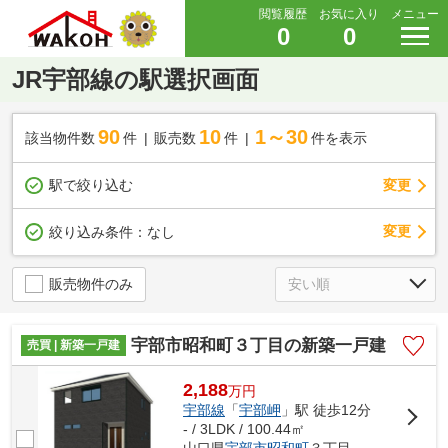
閲覧履歴
お気に入り
メニュー
0
0
JR宇部線の駅選択画面
90
10
1～30
該当物件数
件
販売数
件
件を表示
駅で絞り込む
変更
変更
絞り込み条件：
なし
販売物件のみ
宇部市昭和町３丁目の新築一戸建
売買 | 新築一戸建
2,188
万
円
宇部線
「
宇部岬
」駅 徒歩12分
- / 3LDK / 100.44㎡