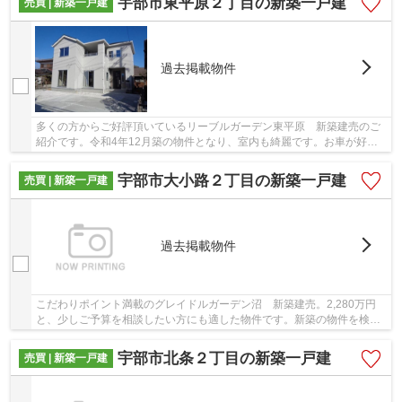
宇部市東平原２丁目の新築一戸建
売買 | 新築一戸建
過去掲載物件
多くの方からご好評頂いているリーブルガーデン東平原 新築建売のご
紹介です。令和4年12月築の物件となり、室内も綺麗です。お車が好き
な方には必須、3台まで駐車可能です。当社スタ...
宇部市大小路２丁目の新築一戸建
売買 | 新築一戸建
過去掲載物件
こだわりポイント満載のグレイドルガーデン沼 新築建売。2,280万円
と、少しご予算を相談したい方にも適した物件です。新築の物件を検討
中の方はぜひ一度こちらの物件をご覧ください。...
宇部市北条２丁目の新築一戸建
売買 | 新築一戸建