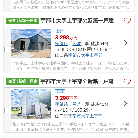
人気恩田小校区の新築住宅です♪ 平屋建てですので、ワンフロアで家族
団らんできます。 価格もお求めやすくなっておりますよ‼ 是非現地で住
み心地をご体感くださいませ。 お問い合わせ...
宇部市大字上宇部の新築一戸建
売買 | 新築一戸建
新築
3,298
万
円
宇部線
「
床波
」駅 徒歩54分
- / 3LDK＋1S(納戸) / 78.66㎡
山口県
宇部市
大字上宇部
宇部市立川上小学校が通学範囲内、学校まで徒歩11分。IHを使ったキッ
チンで、料理後の掃除も簡単です。オール電化ならお子さんがいるご家
庭でも安心して暮らすことができます。新築の...
宇部市大字上宇部の新築一戸建
売買 | 新築一戸建
新築
3,298
万
円
宇部線
「
琴芝
」駅 徒歩41分
- / 4LDK / 105.29㎡
山口県
宇部市
大字上宇部
徒歩9分の場所に宇部市立上宇部小学校があります。接道10メートル以
上あると非常時にも役立ちます。新生活をピカピカの新築戸建て物件で
始めてみませんか。物件の向きも確認しましょう...