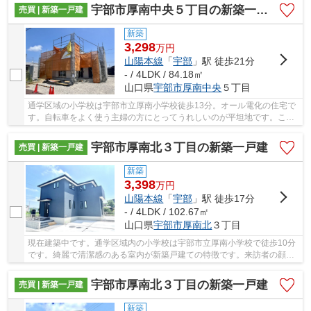
宇部市厚南中央５丁目の新築一戸建
売買 | 新築一戸建
新築
3,298
万
円
山陽本線
「
宇部
」駅 徒歩21分
- / 4LDK / 84.18㎡
山口県
宇部市
厚南中央
５丁目
通学区域の小学校は宇部市立厚南小学校徒歩13分。オール電化の住宅で
す。自転車をよく使う主婦の方にとってうれしいのが平坦地です。こち
らの3,298万円の物件はいかがでしょうか。宇部...
宇部市厚南北３丁目の新築一戸建
売買 | 新築一戸建
新築
3,398
万
円
山陽本線
「
宇部
」駅 徒歩17分
- / 4LDK / 102.67㎡
山口県
宇部市
厚南北
３丁目
現在建築中です。通学区域内の小学校は宇部市立厚南小学校で徒歩10分
です。綺麗で清潔感のある室内が新築戸建ての特徴です。来訪者の顔が
見えるTVインターホン付き。利便性に優れ、家...
宇部市厚南北３丁目の新築一戸建
売買 | 新築一戸建
新築