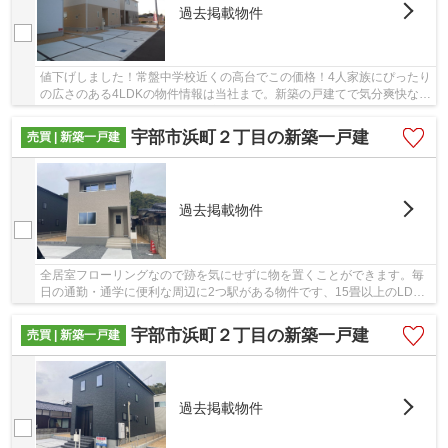
過去掲載物件
値下げしました！常盤中学校近くの高台でこの価格！4人家族にぴったり
の広さのある4LDKの物件情報は当社まで。新築の戸建てで気分爽快な生
活を送りましょう。住まいの環境はアナタだけ...
宇部市浜町２丁目の新築一戸建
売買 | 新築一戸建
過去掲載物件
全居室フローリングなので跡を気にせずに物を置くことができます。毎
日の通勤・通学に便利な周辺に2つ駅がある物件です、15畳以上のLDK
となっております。こだわりの不動産を見つけた...
宇部市浜町２丁目の新築一戸建
売買 | 新築一戸建
過去掲載物件