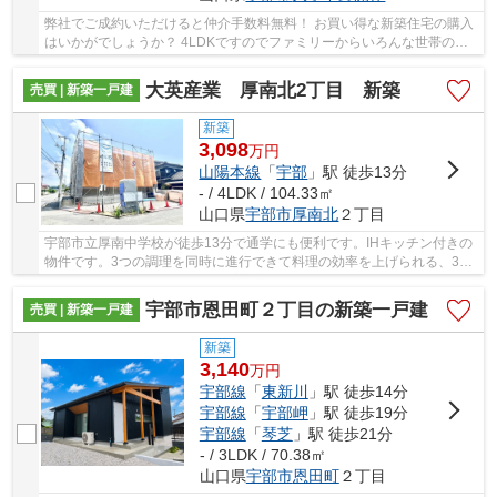
弊社でご成約いただけると仲介手数料無料！ お買い得な新築住宅の購入
はいかがでしょうか？ 4LDKですのでファミリーからいろんな世帯の方
におすすめです。 保証も充実しておりますので...
大英産業 厚南北2丁目 新築
売買 | 新築一戸建
新築
3,098
万
円
山陽本線
「
宇部
」駅 徒歩13分
- / 4LDK / 104.33㎡
山口県
宇部市
厚南北
２丁目
宇部市立厚南中学校が徒歩13分で通学にも便利です。IHキッチン付きの
物件です。3つの調理を同時に進行できて料理の効率を上げられる、3口
コンロが付いている物件です。宇部市の山陽本...
宇部市恩田町２丁目の新築一戸建
売買 | 新築一戸建
新築
3,140
万
円
宇部線
「
東新川
」駅 徒歩14分
宇部線
「
宇部岬
」駅 徒歩19分
宇部線
「
琴芝
」駅 徒歩21分
- / 3LDK / 70.38㎡
山口県
宇部市
恩田町
２丁目