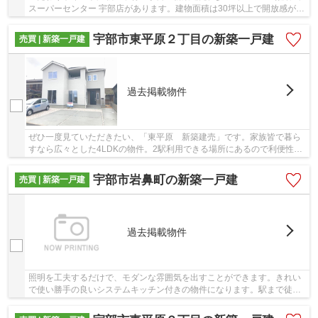
スーパーセンター 宇部店があります。建物面積は30坪以上で開放感があ
ります。新築の戸建て物件で、夢のマイホーム...
宇部市東平原２丁目の新築一戸建
売買 | 新築一戸建
過去掲載物件
ぜひ一度見ていただきたい、「東平原 新築建売」です。家族皆で暮ら
すなら広々とした4LDKの物件。2駅利用できる場所にあるので利便性が
高いです。多くの方に好評の、令和5年2月築の物...
宇部市岩鼻町の新築一戸建
売買 | 新築一戸建
過去掲載物件
照明を工夫するだけで、モダンな雰囲気を出すことができます。きれい
で使い勝手の良いシステムキッチン付きの物件になります。駅まで徒歩5
分なので、移動時間を短縮できます。服を1か...