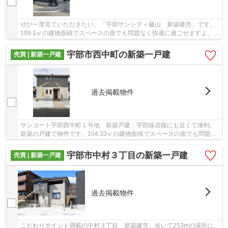
ぜひ一度見ていただきたい、「宇部サンシティ藤山 新築建売」です。
109.1㎡の建物面積でスペースの面でも問題なく快適に過ごせますよ。シ
ステムキッチン付きの物件です。経済面での圧...
宇部市西中町の新築一戸建
売買 | 新築一戸建
過去掲載物件
サンコート宇部西中町１号地 新築戸建：宇部線居能にも近くて便利。
新築の戸建て物件です。104.33㎡の建物面積でスペースの面でも問題な
く快適に過ごせますよ。2022年3月完成の新築物...
宇部市中村３丁目の新築一戸建
売買 | 新築一戸建
過去掲載物件
こだわりポイント満載の中村３丁目 新築建売。歩いて253mの場所に、