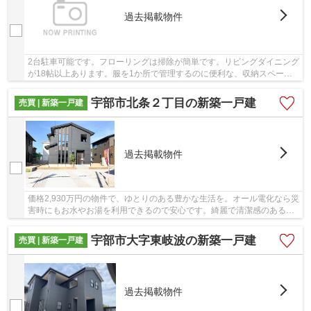
過去掲載物件
2台駐車可能です。フローリングは掃除が簡単です。リビングダイニング
が18帖以上あります。服を1か所で管理するのに便利な、収納スペース
の広いウォークインクローゼットがついていま...
宇部市北条２丁目の新築一戸建
売買 | 新築一戸建
過去掲載物件
価格2,930万円の物件で、ゆとりのある豊かな生活を。オール電化なら災
害時にもお水やお湯を利用できるので安心です。綺麗で清潔感のある室
内が新築戸建ての特徴です。2駅利用できる場...
宇部市大字東岐波の新築一戸建
売買 | 新築一戸建
過去掲載物件