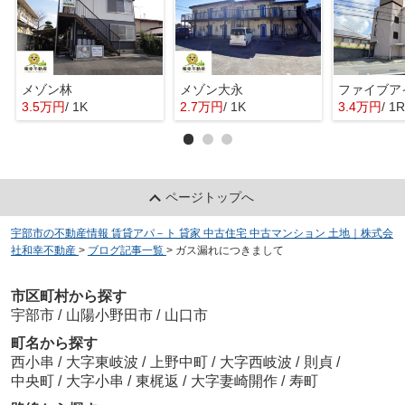
メゾン林
メゾン大永
ファイブア
3.5万円
/ 1K
2.7万円
/ 1K
3.4万円
/ 1R
ページトップへ
宇部市の不動産情報 賃貸アパ－ト 貸家 中古住宅 中古マンション 土地｜株式会
社和幸不動産
>
ブログ記事一覧
>
ガス漏れにつきまして
市区町村から探す
宇部市
/
山陽小野田市
/
山口市
町名から探す
西小串
/
大字東岐波
/
上野中町
/
大字西岐波
/
則貞
/
中央町
/
大字小串
/
東梶返
/
大字妻崎開作
/
寿町