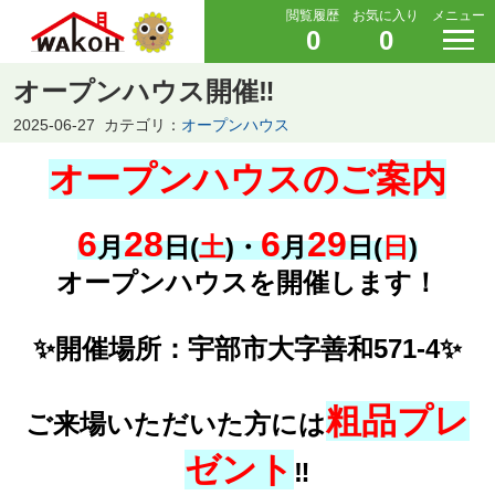
閲覧履歴
お気に入り
メニュー
0
0
オープンハウス開催‼
2025-06-27
カテゴリ：
オープンハウス
オープンハウスのご案内
6
28
6
29
月
日(
土
)・
月
日(
日
)
オープンハウスを開催します！
✨
開催場所：宇部市大字善和571-4✨
粗品プレ
ご来場いただいた方には
ゼント
‼