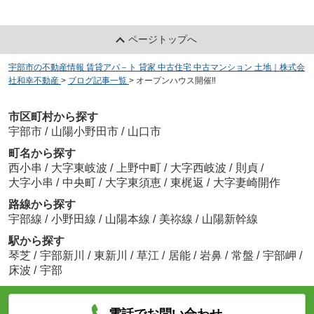
ページトップへ
宇部市の不動産情報 賃貸アパ－ト 貸家 中古住宅 中古マンション 土地｜株式会
社和幸不動産
>
ブログ記事一覧
>
オープンハウス開催‼
市区町村から探す
宇部市
/
山陽小野田市
/
山口市
町名から探す
西小串
/
大字東岐波
/
上野中町
/
大字西岐波
/
則貞
/
大字小串
/
中央町
/
大字東須恵
/
東梶返
/
大字妻崎開作
路線から探す
宇部線
/
小野田線
/
山陽本線
/
美祢線
/
山陽新幹線
駅から探す
琴芝
/
宇部新川
/
東新川
/
草江
/
居能
/
岩鼻
/
常盤
/
宇部岬
/
床波
/
宇部
電話でお問い合わせ