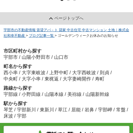
ページトップへ
宇部市の不動産情報 賃貸アパ－ト 貸家 中古住宅 中古マンション 土地｜株式会
社和幸不動産
>
ブログ記事一覧
>
ゴールデンウィークお休みのお知らせ
市区町村から探す
宇部市
/
山陽小野田市
/
山口市
町名から探す
西小串
/
大字東岐波
/
上野中町
/
大字西岐波
/
則貞
/
中央町
/
大字小串
/
東梶返
/
大字妻崎開作
/
寿町
路線から探す
宇部線
/
小野田線
/
山陽本線
/
美祢線
/
山陽新幹線
駅から探す
琴芝
/
宇部新川
/
東新川
/
草江
/
居能
/
岩鼻
/
宇部岬
/
常盤
/
床波
/
宇部