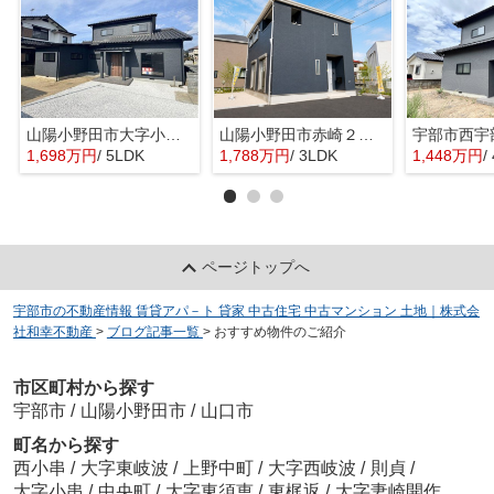
山陽小野田市大字小野田の中古一戸建
山陽小野田市赤崎２丁目の新築一戸建
1,698万円
/ 5LDK
1,788万円
/ 3LDK
1,448万円
/
ページトップへ
宇部市の不動産情報 賃貸アパ－ト 貸家 中古住宅 中古マンション 土地｜株式会
社和幸不動産
>
ブログ記事一覧
>
おすすめ物件のご紹介
市区町村から探す
宇部市
/
山陽小野田市
/
山口市
町名から探す
西小串
/
大字東岐波
/
上野中町
/
大字西岐波
/
則貞
/
大字小串
/
中央町
/
大字東須恵
/
東梶返
/
大字妻崎開作