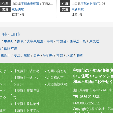
住所
山口県
宇部市
東梶返
１丁目2-32
住所
山口県
宇部市
常藤町
2-26
交通
東新川駅
交通
東新川駅
徒歩19分
徒歩3分
野田市
/
山口市
町
/
中央町
/
則貞
/
大字東岐波
/
寿町
/
常盤台
/
西琴芝
/
島
/
東梶返
線
/
山陽本線
東新川
/
草江
/
居能
/
岩鼻
/
宇部岬
/
常盤
/
床波
/
妻崎
宇部市の不動産情報 
向け
【売買】中古住宅
お問い合わせ
中古住宅 中古マンシ
【売買】中古マン
お客様の声
和幸不動産にお任せ
ント
ション
周辺施設検索
山口県宇部市寿町1-3-13 和
ート
【売買】新築戸建
TEL:0836-22-6336
すめ
て
FAX:0836-22-1831
【売買】収益物件
Copyright(c) 株式会社
駐車
【売買】おすすめ