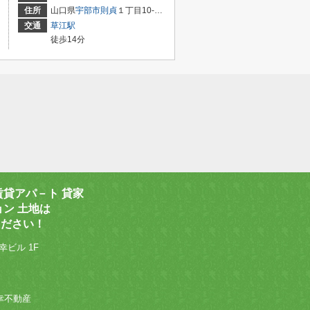
住所
山口県
宇部市
則貞
１丁目10-5-1
交通
草江駅
徒歩14分
賃貸アパ－ト 貸家
ョン 土地は
ください！
幸ビル 1F
 和幸不動産