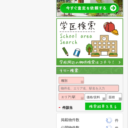
種別
エリア| 駅
価格/賃料
面積
-
件該当
掲載物件数
件
公開物件数