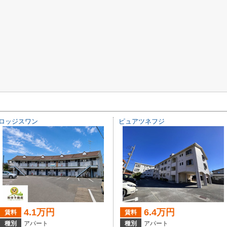
ロッジスワン
ピュアツネフジ
4.1万円
6.4万円
賃料
賃料
種別
アパート
種別
アパート