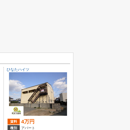
ひなたハイツ
4万円
賃料
種別
アパート