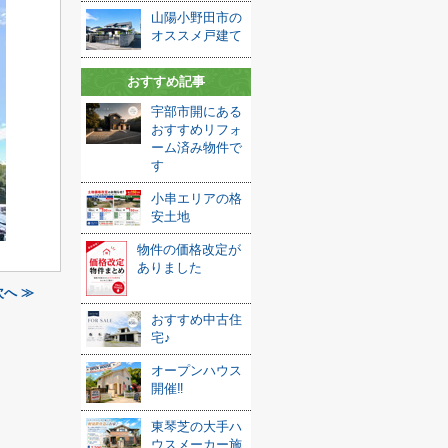
山陽小野田市の
オススメ戸建て
おすすめ記事
宇部市開にある
おすすめリフォ
ーム済み物件で
す
小串エリアの格
安土地
物件の価格改定が
ありました
へ ≫
おすすめ中古住
宅♪
オープンハウス
開催‼
東琴芝の大手ハ
ウスメーカー施