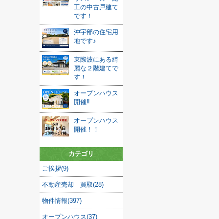
工の中古戸建て
です！
沖宇部の住宅用
地です♪
東際波にある綺
麗な２階建てで
す！
オープンハウス
開催‼
オープンハウス
開催！！
カテゴリ
ご挨拶(9)
不動産売却 買取(28)
物件情報(397)
オープンハウス(37)