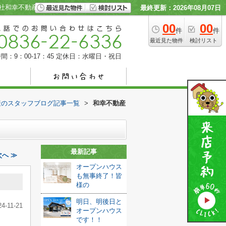
会社和幸不動産
最終更新：2026年08月07日
00
00
件
件
最近見た物件
検討リスト
間：9：00-17：45
定休日：水曜日・祝日
産のスタッフブログ記事一覧
>
和幸不動産
最新記事
へ ≫
オープンハウス
も無事終了！皆
様の
明日、明後日と
24-11-21
オープンハウス
です！！