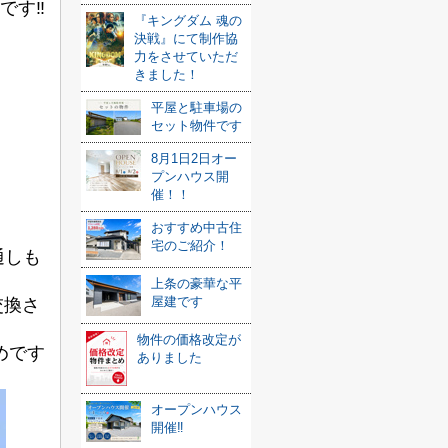
です‼
『キングダム 魂の
決戦』にて制作協
力をさせていただ
きました！
平屋と駐車場の
セット物件です
8月1日2日オー
プンハウス開
催！！
おすすめ中古住
宅のご紹介！
通しも
上条の豪華な平
屋建です
交換さ
物件の価格改定が
めです
ありました
オープンハウス
開催‼