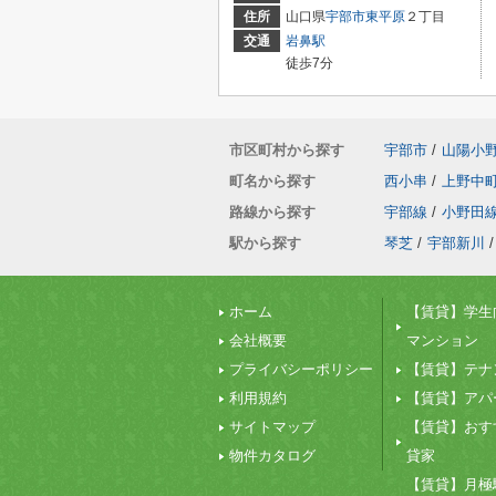
住所
山口県
宇部市
東平原
２丁目
交通
岩鼻駅
徒歩7分
市区町村から探す
宇部市
/
山陽小
町名から探す
西小串
/
上野中
路線から探す
宇部線
/
小野田
駅から探す
琴芝
/
宇部新川
/
ホーム
【賃貸】学生
会社概要
マンション
プライバシーポリシー
【賃貸】テナ
利用規約
【賃貸】アパ
サイトマップ
【賃貸】おす
物件カタログ
貸家
【賃貸】月極