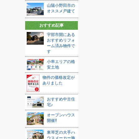
山陽小野田市の
オススメ戸建て
おすすめ記事
宇部市開にある
おすすめリフォ
ーム済み物件で
す
小串エリアの格
安土地
物件の価格改定が
ありました
おすすめ中古住
宅♪
オープンハウス
開催‼
東琴芝の大手ハ
ウスメーカー施