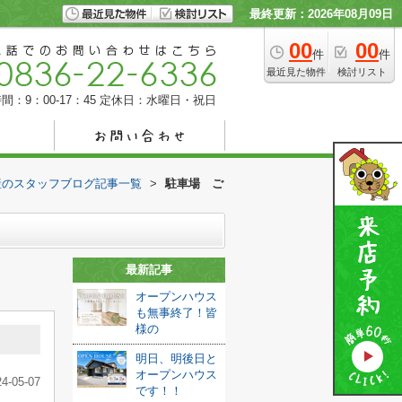
最終更新：2026年08月09日
00
00
件
件
最近見た物件
検討リスト
間：9：00-17：45
定休日：水曜日・祝日
産のスタッフブログ記事一覧
>
駐車場 ご
最新記事
オープンハウス
も無事終了！皆
様の
明日、明後日と
オープンハウス
24-05-07
です！！