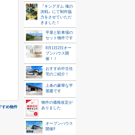
『キングダム 魂の
決戦』にて制作協
力をさせていただ
きました！
平屋と駐車場の
セット物件です
8月1日2日オー
プンハウス開
催！！
おすすめ中古住
宅のご紹介！
上条の豪華な平
屋建です
物件の価格改定が
すすめ物件
ありました
オープンハウス
開催‼