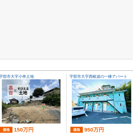
宇部市大字小串土地
宇部市大字西岐波の一棟アパート
150万円
950万円
価格
価格