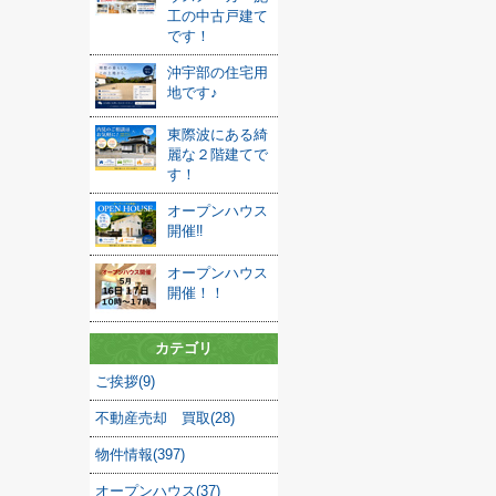
工の中古戸建て
です！
沖宇部の住宅用
地です♪
東際波にある綺
麗な２階建てで
す！
オープンハウス
開催‼
オープンハウス
開催！！
カテゴリ
ご挨拶(9)
不動産売却 買取(28)
物件情報(397)
オープンハウス(37)