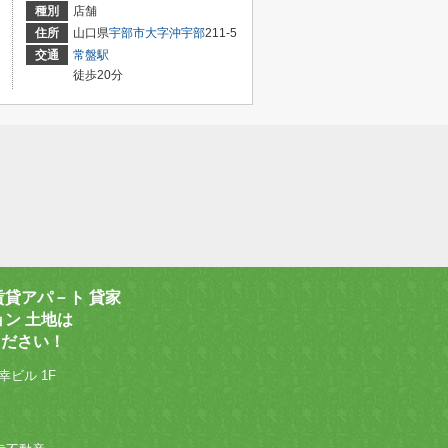
種別
店舗
住所
山口県
宇部市
大字沖宇部
211-5
交通
常盤駅
徒歩20分
賃貸アパ－ト 貸家
ョン 土地は
ください！
幸ビル 1F