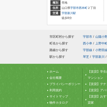
種別
売地
住所
山口県
宇部市
西本町
２丁目
交通
宇部新川駅
徒歩8分
市区町村から探す
宇部市
/
山陽小
町名から探す
西小串
/
上野中
路線から探す
宇部線
/
小野田
駅から探す
琴芝
/
宇部新川
/
ホーム
【賃貸】学生
会社概要
マンション
プライバシーポリシー
【賃貸】テナ
利用規約
【賃貸】アパ
サイトマップ
【賃貸】おす
物件カタログ
貸家