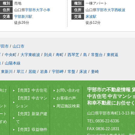
種別
売地
種別
一棟アパート
住所
山口県
宇部市
大字小串
住所
山口県
宇部市
大字西岐波
交通
宇部新川駅
交通
床波駅
徒歩26分
徒歩12分
野田市
/
山口市
町
/
中央町
/
大字東岐波
/
則貞
/
寿町
/
西琴芝
/
島
/
常盤台
/
東梶返
線
/
山陽本線
東新川
/
草江
/
居能
/
岩鼻
/
宇部岬
/
常盤
/
床波
/
妻崎
宇部市の不動産情報 
向け
【売買】中古住宅
お問い合わせ
中古住宅 中古マンシ
【売買】中古マン
お客様の声
和幸不動産にお任せ
ント
ション
周辺施設検索
山口県宇部市寿町1-3-13 和
ート
【売買】新築戸建
TEL:0836-22-6336
すめ
て
FAX:0836-22-1831
【売買】収益物件