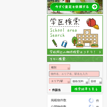
種別
エリア| 駅
価格/賃料
面積
-
件該当
掲載物件数
件
公開物件数