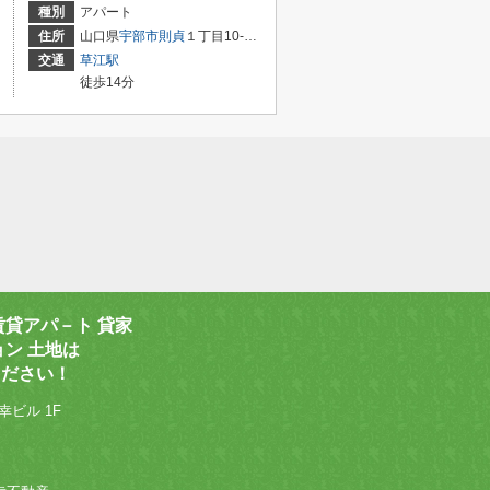
種別
アパート
住所
山口県
宇部市
則貞
１丁目10-5-1
交通
草江駅
徒歩14分
賃貸アパ－ト 貸家
ョン 土地は
ください！
幸ビル 1F