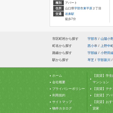
種別
アパート
住所
山口県
宇部市
東平原
２丁目
交通
岩鼻駅
徒歩7分
市区町村から探す
宇部市
/
山陽小
町名から探す
西小串
/
上野中
路線から探す
宇部線
/
小野田
駅から探す
琴芝
/
宇部新川
/
ホーム
【賃貸】学生
会社概要
マンション
プライバシーポリシー
【賃貸】テナ
利用規約
【賃貸】アパ
サイトマップ
【賃貸】おす
物件カタログ
貸家