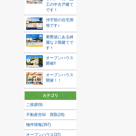
工の中古戸建て
です！
沖宇部の住宅用
地です♪
東際波にある綺
麗な２階建てで
す！
オープンハウス
開催‼
オープンハウス
開催！！
カテゴリ
ご挨拶(9)
不動産売却 買取(28)
物件情報(397)
オープンハウス(37)