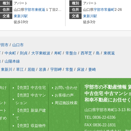
種別
アパート
種別
アパート
住所
山口県
宇部市
東梶返
１丁目2-32
住所
山口県
宇部市
常藤町
2-26
交通
東新川駅
交通
東新川駅
徒歩19分
徒歩3分
野田市
/
山口市
町
/
中央町
/
則貞
/
大字東岐波
/
寿町
/
常盤台
/
西琴芝
/
島
/
東梶返
線
/
山陽本線
東新川
/
草江
/
居能
/
岩鼻
/
宇部岬
/
常盤
/
床波
/
妻崎
宇部市の不動産情報 
向け
【売買】中古住宅
お問い合わせ
中古住宅 中古マンシ
【売買】中古マン
お客様の声
和幸不動産にお任せ
ント
ション
周辺施設検索
山口県宇部市寿町1-3-13 和
ート
【売買】新築戸建
TEL:0836-22-6336
すめ
て
FAX:0836-22-1831
【売買】収益物件