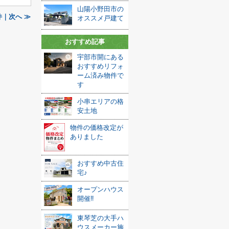
山陽小野田市の
｜次へ ≫
オススメ戸建て
おすすめ記事
宇部市開にある
おすすめリフォ
ーム済み物件で
す
小串エリアの格
安土地
物件の価格改定が
ありました
おすすめ中古住
宅♪
オープンハウス
開催‼
東琴芝の大手ハ
ウスメーカー施