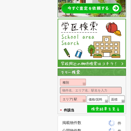
種別
エリア| 駅
価格/賃料
面積
-
件該当
掲載物件数
件
公開物件数