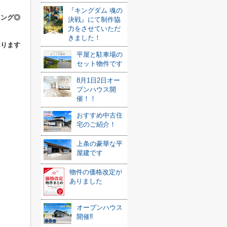
『キングダム 魂の
リング◎
決戦』にて制作協
力をさせていただ
きました！
あります
平屋と駐車場の
セット物件です
8月1日2日オー
プンハウス開
催！！
おすすめ中古住
宅のご紹介！
上条の豪華な平
屋建です
物件の価格改定が
ありました
オープンハウス
開催‼