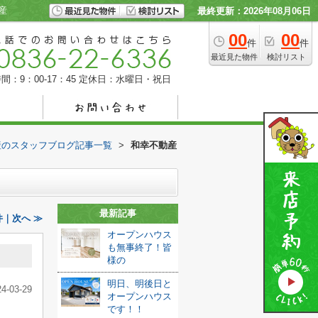
産
最終更新：2026年08月06日
00
00
件
件
最近見た物件
検討リスト
間：9：00-17：45
定休日：水曜日・祝日
産のスタッフブログ記事一覧
>
和幸不動産
最新記事
｜次へ ≫
オープンハウス
も無事終了！皆
様の
明日、明後日と
24-03-29
オープンハウス
です！！