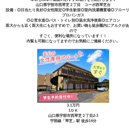
山口県宇部市西琴芝２丁目 コーポ西琴芝台
設備：◎日当たり良好◎女性限定◎学生歓迎◎室内洗濯機置場◎フロー
プロパンガス
◎公営水道◎バス・トイレ別◎温水洗浄便座◎エアコン
医大からも近く医大生にもおすすめで、お買い物も徒歩圏内にアルクが
ので
すごく、便利な場所になっています！！
内覧も可能になってますのでお気軽にご連絡ください。
3.1万円
1ＤＫ
山口県宇部市西琴芝２丁目2-3
宇部線「琴芝」駅 徒歩14分