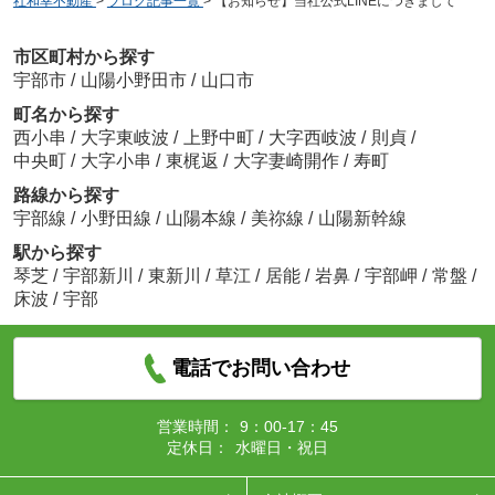
社和幸不動産
>
ブログ記事一覧
>
【お知らせ】当社公式LINEにつきまして
市区町村から探す
宇部市
/
山陽小野田市
/
山口市
町名から探す
西小串
/
大字東岐波
/
上野中町
/
大字西岐波
/
則貞
/
中央町
/
大字小串
/
東梶返
/
大字妻崎開作
/
寿町
路線から探す
宇部線
/
小野田線
/
山陽本線
/
美祢線
/
山陽新幹線
駅から探す
琴芝
/
宇部新川
/
東新川
/
草江
/
居能
/
岩鼻
/
宇部岬
/
常盤
/
床波
/
宇部
電話でお問い合わせ
営業時間：
9：00-17：45
定休日：
水曜日・祝日