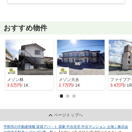
おすすめ物件
メゾン林
メゾン大永
ファイブア
3.5万円
/ 1K
2.7万円
/ 1K
3.4万円
/ 1R
ページトップへ
宇部市の不動産情報 賃貸アパ－ト 貸家 中古住宅 中古マンション 土地｜株式会