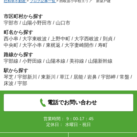
社和幸不動産
>
ブログ記事一覧
>
西岐波小学校エリア 新築戸建
市区町村から探す
宇部市
/
山陽小野田市
/
山口市
町名から探す
西小串
/
大字東岐波
/
上野中町
/
大字西岐波
/
則貞
/
中央町
/
大字小串
/
東梶返
/
大字妻崎開作
/
寿町
路線から探す
宇部線
/
小野田線
/
山陽本線
/
美祢線
/
山陽新幹線
駅から探す
琴芝
/
宇部新川
/
東新川
/
草江
/
居能
/
岩鼻
/
宇部岬
/
常盤
/
床波
/
宇部
電話でお問い合わせ
営業時間：
9：00-17：45
定休日：
水曜日・祝日