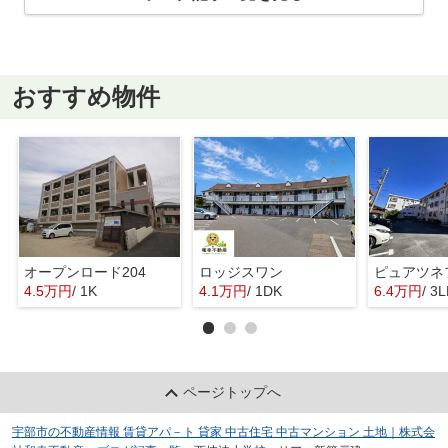
おすすめ物件
オープンロード204
ロッジスワン
ピュアツネ
4.5万円
/ 1K
4.1万円
/ 1DK
6.4万円
/ 3
ページトップへ
宇部市の不動産情報 賃貸アパ－ト 貸家 中古住宅 中古マンション 土地｜株式会