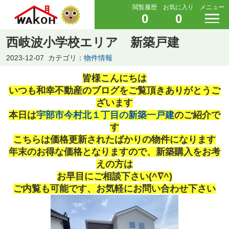
閲覧履歴
お気に入り
メニュー
0
0
西岐波小学校エリア 新築戸建
2023-12-07
カテゴリ：
物件情報
皆様こんにちは
いつも和幸不動産のブログをご覧頂きありがとうご
ざいます
本日は
宇部市今村北１丁目の新築一戸建
のご紹介で
す
こちらは価格更新されたばかりの物件になります
年末のお得な価格となりますので、新築購入をお考
えの方は
お早目にご相談下さい(^∇^)
ご内覧も可能です、お気軽にお問い合わせ下さい