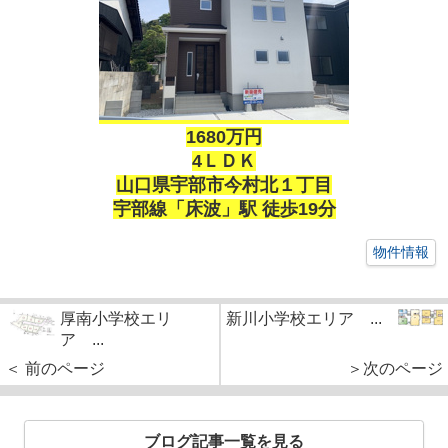
1680万円
4ＬＤＫ
山口県宇部市今村北１丁目
宇部線「床波」駅 徒歩19分
物件情報
厚南小学校エリ
新川小学校エリア ...
ア ...
＜ 前のページ
＞次のページ
ブログ記事一覧を見る