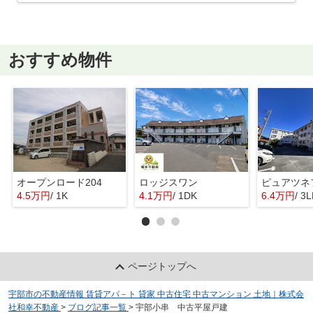
おすすめ物件
オープンロード204
ロッジスワン
ピュアツネ
4.5万円
/ 1K
4.1万円
/ 1DK
6.4万円
/ 3
ページトップへ
宇部市の不動産情報 賃貸アパ－ト 貸家 中古住宅 中古マンション 土地｜株式会
社和幸不動産
>
ブログ記事一覧
>
宇部小串 中古平屋戸建