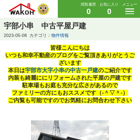
閲覧履歴
お気に入り
メニュー
0
0
宇部小串 中古平屋戸建
2023-05-08
カテゴリ：
物件情報
皆様こんにちは
いつも和幸不動産のブログをご覧頂きありがとうご
ざいます
本日は
宇部市大字小串の中古一戸建
のご紹介です
内装も綺麗ににリフォームされた平屋の戸建です
駐車場もお庭も充分な広さがあるので
ファミリーの方にもおススメです（‐＾▽＾‐）
ご内覧も可能ですのでお気軽にお問合わせ下さい