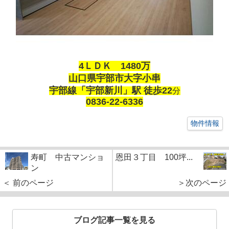
4ＬＤＫ 1480万
山口県宇部市大字小串
宇部線「宇部新川」駅 徒歩22
分
0836-22-6336
物件情報
寿町 中古マンショ
恩田３丁目 100坪...
ン
＜ 前のページ
＞次のページ
ブログ記事一覧を見る