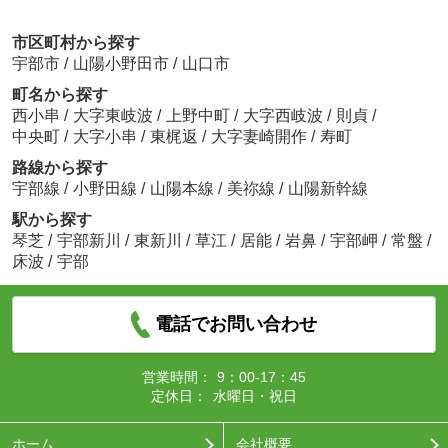
市区町村から探す
宇部市
/
山陽小野田市
/
山口市
町名から探す
西小串
/
大字東岐波
/
上野中町
/
大字西岐波
/
則貞
/
中央町
/
大字小串
/
東梶返
/
大字妻崎開作
/
寿町
路線から探す
宇部線
/
小野田線
/
山陽本線
/
美祢線
/
山陽新幹線
駅から探す
琴芝
/
宇部新川
/
東新川
/
草江
/
居能
/
岩鼻
/
宇部岬
/
常盤
/
床波
/
宇部
電話でお問い合わせ
営業時間：
9：00-17：45
定休日：
水曜日・祝日
ホーム
会社概要