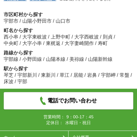
市区町村から探す
宇部市
/
山陽小野田市
/
山口市
町名から探す
西小串
/
大字東岐波
/
上野中町
/
大字西岐波
/
則貞
/
中央町
/
大字小串
/
東梶返
/
大字妻崎開作
/
寿町
路線から探す
宇部線
/
小野田線
/
山陽本線
/
美祢線
/
山陽新幹線
駅から探す
琴芝
/
宇部新川
/
東新川
/
草江
/
居能
/
岩鼻
/
宇部岬
/
常盤
/
床波
/
宇部
電話でお問い合わせ
営業時間：
9：00-17：45
定休日：
水曜日・祝日