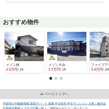
おすすめ物件
メゾン林
メゾン大永
ファイブア
3.5万円
/ 1K
2.7万円
/ 1K
3.4万円
/ 1R
ページトップへ
宇部市の不動産情報 賃貸アパ－ト 貸家 中古住宅 中古マンション 土地｜株式会
社和幸不動産
>
ブログ記事一覧
>
ご成約ありがとうございました