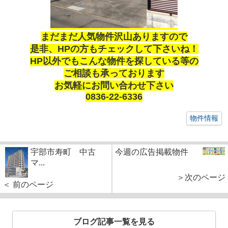
まだまだ人気物件沢山ありますので
是非、HPの方もチェックして下さいね！
HP以外でもこんな物件を探している等の
ご相談も承っております
お気軽にお問い合わせ下さい
0836-22-6336
物件情報
宇部市寿町 中古
今週の広告掲載物件
マ...
＞次のページ
＜ 前のページ
ブログ記事一覧を見る