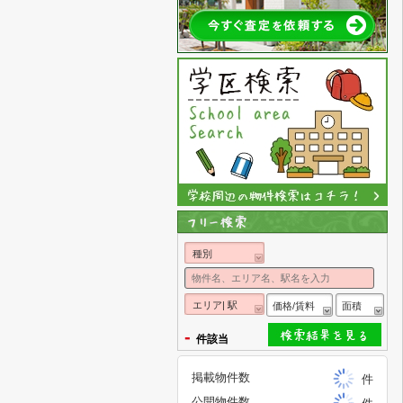
種別
エリア| 駅
価格/賃料
面積
-
件該当
掲載物件数
件
公開物件数