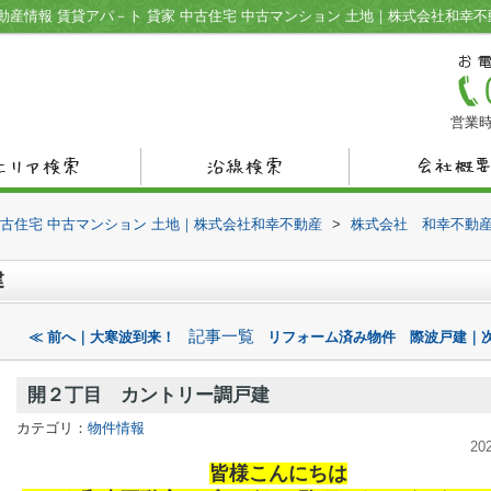
産情報 賃貸アパ－ト 貸家 中古住宅 中古マンション 土地｜株式会社和幸不
営業時
中古住宅 中古マンション 土地｜株式会社和幸不動産
>
株式会社 和幸不動
建
記事一覧
≪ 前へ｜大寒波到来！
リフォーム済み物件 際波戸建｜次
開２丁目 カントリー調戸建
カテゴリ：
物件情報
20
皆様こんにちは