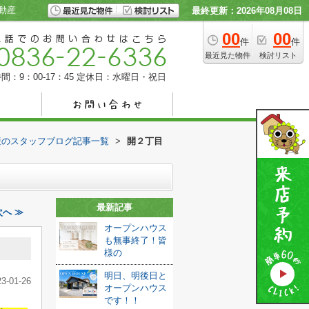
動産
最終更新：2026年08月08日
00
00
件
件
最近見た物件
検討リスト
間：9：00-17：45
定休日：水曜日・祝日
産のスタッフブログ記事一覧
>
開２丁目
最新記事
へ ≫
オープンハウス
も無事終了！皆
様の
明日、明後日と
23-01-26
オープンハウス
です！！