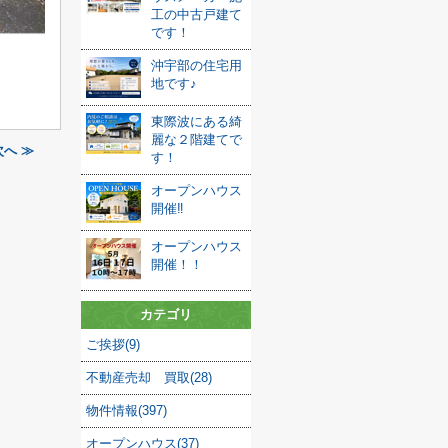
工の中古戸建て
です！
沖宇部の住宅用
地です♪
東際波にある綺
麗な２階建てで
へ ≫
す！
オープンハウス
開催‼
オープンハウス
開催！！
カテゴリ
ご挨拶(9)
不動産売却 買取(28)
物件情報(397)
オープンハウス(37)